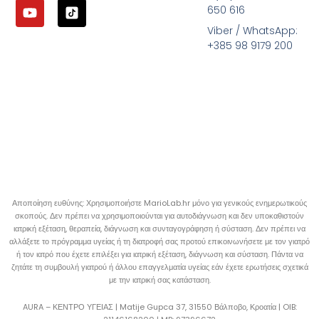
650 616
Viber / WhatsApp:
+385 98 9179 200
Αποποίηση ευθύνης: Χρησιμοποιήστε MarioLab.hr μόνο για γενικούς ενημερωτικούς
σκοπούς. Δεν πρέπει να χρησιμοποιούνται για αυτοδιάγνωση και δεν υποκαθιστούν
ιατρική εξέταση, θεραπεία, διάγνωση και συνταγογράφηση ή σύσταση. Δεν πρέπει να
αλλάξετε το πρόγραμμα υγείας ή τη διατροφή σας προτού επικοινωνήσετε με τον γιατρό
ή τον ιατρό που έχετε επιλέξει για ιατρική εξέταση, διάγνωση και σύσταση. Πάντα να
ζητάτε τη συμβουλή γιατρού ή άλλου επαγγελματία υγείας εάν έχετε ερωτήσεις σχετικά
με την ιατρική σας κατάσταση.
AURA – ΚΕΝΤΡΟ ΥΓΕΙΑΣ | Matije Gupca 37, 31550 Βάλποβο, Κροατία |
OIB: