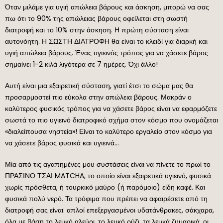
Όταν μιλάμε για υγιή απώλεια βάρους και άσκηση, μπορώ να σας
πω ότι το 90% της απώλειας βάρους οφείλεται στη σωστή
διατροφή και το 10% στην άσκηση. Η πρώτη σύσταση είναι
αυτονόητη. Η ΣΩΣΤΗ ΔΙΑΤΡΟΦΗ θα είναι το κλειδί για διαρκή και
υγιή απώλεια βάρους. Ένας υγιεινός τρόπος για να χάσετε βάρος
σημαίνει 1-2 κιλά λιγότερα σε 7 ημέρες. Όχι άλλο!
Αυτή είναι μια εξαιρετική σύσταση, γιατί έτσι το σώμα μας θα
προσαρμοστεί πιο εύκολα στην απώλεια βάρους. Μακράν ο
καλύτερος φυσικός τρόπος για να χάσετε βάρος είναι να εφαρμόζετε
σωστά το πιο υγιεινό διατροφικό σχήμα στον κόσμο που ονομάζεται
«διαλείπουσα νηστεία»! Είναι το καλύτερο εργαλείο στον κόσμο για
να χάσετε βάρος φυσικά και υγιεινά…
Μία από τις αγαπημένες μου συστάσεις είναι να πίνετε το πρωί το
ΠΡΑΣΙΝΟ ΤΣΑΙ MATCHA, το οποίο είναι εξαιρετικά υγιεινό, φυσικά
χωρίς πρόσθετα, ή τουρκικό μαύρο (ή παρόμοιο) είδη καφέ. Και
φυσικά πολύ νερό. Τα τρόφιμα που πρέπει να αφαιρέσετε από τη
διατροφή σας είναι: απλοί επεξεργασμένοι υδατάνθρακες, σάκχαρα,
όλα με βάση το λευκό αλεύρι, το λευκό ρύζι, τα λευκά ζυμαρικά, οι