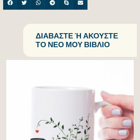
ΔΙΑΒΆΣΤΕ Ή ΑΚΟΎΣΤΕ Τ
Ο ΝΈΟ ΜΟΥ ΒΙΒΛΊΟ