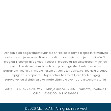
Odricanje od odgovornosti: MarioLab.hr koristite samo u opće informativne
svrhe. Ne smiju se koristiti za samodijagnozu i nisu zamjena za liječnički
pregled, liječenje, dijagnozu i recept ili preporuku. Ne biste trebali mijenjati
svoj zdravstveni režim ili prehranu prije nego što obratite se svom
izabranom liječniku ili medicinskom stručnjaku i zatražite liječnički pregled,
dijagnozu i preporuku. Uvijek potražite savjet liječnika ili drugog
zdravstvenog djelatnika ako imate pitanja o svom zdravstvenom stanju.
AURA – CENTAR ZA ZDRAVLJE | Matije Gupca 37, 31550 Valpovo, Hrvatska |
OIB:
21146168200 |
MB:
97396672
©2026 MarioLAB | All rights reserved