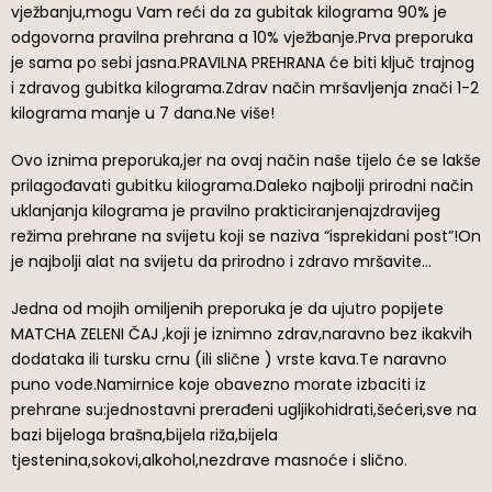
vježbanju,mogu Vam reći da za gubitak kilograma 90% je
odgovorna pravilna prehrana a 10% vježbanje.Prva preporuka
je sama po sebi jasna.PRAVILNA PREHRANA će biti ključ trajnog
i zdravog gubitka kilograma.Zdrav način mršavljenja znači 1-2
kilograma manje u 7 dana.Ne više!
Ovo iznima preporuka,jer na ovaj način naše tijelo će se lakše
prilagođavati gubitku kilograma.Daleko najbolji prirodni način
uklanjanja kilograma je pravilno prakticiranjenajzdravijeg
režima prehrane na svijetu koji se naziva “isprekidani post”!On
je najbolji alat na svijetu da prirodno i zdravo mršavite…
Jedna od mojih omiljenih preporuka je da ujutro popijete
MATCHA ZELENI ČAJ ,koji je iznimno zdrav,naravno bez ikakvih
dodataka ili tursku crnu (ili slične ) vrste kava.Te naravno
puno vode.Namirnice koje obavezno morate izbaciti iz
prehrane su:jednostavni prerađeni ugljikohidrati,šećeri,sve na
bazi bijeloga brašna,bijela riža,bijela
tjestenina,sokovi,alkohol,nezdrave masnoće i slično.