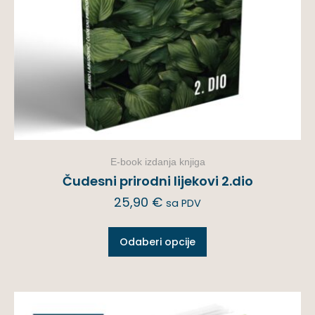
E-book izdanja knjiga
Čudesni prirodni lijekovi 2.dio
25,90
€
sa PDV
Odaberi opcije