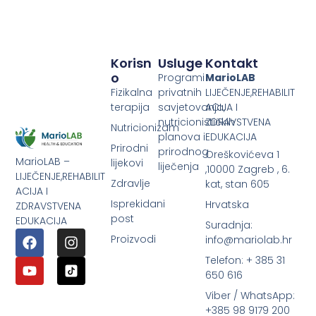
Korisn
Usluge
Kontakt
O
Programi
MarioLAB
Fizikalna
privatnih
LIJEČENJE,REHABILIT
terapija
savjetovanja,
ACIJA I
nutricionističkih
ZDRAVSTVENA
Nutricionizam
planova i
EDUKACIJA
Prirodni
prirodnog
Oreškovićeva 1
MarioLAB –
lijekovi
liječenja
,10000 Zagreb , 6.
LIJEČENJE,REHABILIT
Zdravlje
kat, stan 605
ACIJA I
Isprekidani
Hrvatska
ZDRAVSTVENA
post
EDUKACIJA
Suradnja:
Proizvodi
info@mariolab.hr
Telefon: + 385 31
650 616
Viber / WhatsApp:
+385 98 9179 200