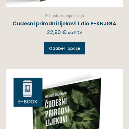
E-book izdanja knjiga
Čudesni prirodni lijekovi 1.dio E-KNJIGA
22,90
€
sa PDV
Odaberi opcije