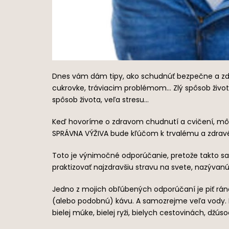
Dnes vám dám tipy, ako schudnúť bezpečne a zdr
cukrovke, tráviacim problémom… Zlý spôsob život
spôsob života, veľa stresu…
Keď hovoríme o zdravom chudnutí a cvičení, môž
SPRÁVNA VÝŽIVA bude kľúčom k trvalému a zdravém
Toto je výnimočné odporúčanie, pretože takto sa
praktizovať najzdravšiu stravu na svete, nazývanú
Jedno z mojich obľúbených odporúčaní je piť rán
(alebo podobnú) kávu. A samozrejme veľa vody. Po
bielej múke, bielej ryži, bielych cestovinách, dž