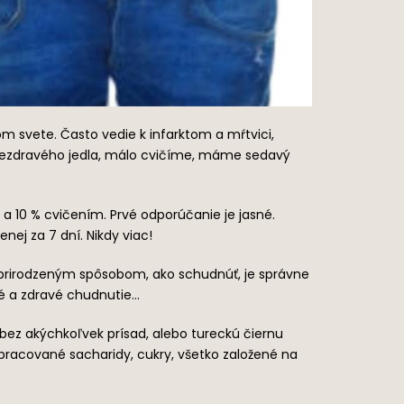
svete. Často vedie k infarktom a mŕtvici,
a nezdravého jedla, málo cvičíme, máme sedavý
 10 % cvičením. Prvé odporúčanie je jasné.
j za 7 dní. Nikdy viac!
 prirodzeným spôsobom, ako schudnúť, je správne
ené a zdravé chudnutie…
ez akýchkoľvek prísad, alebo tureckú čiernu
spracované sacharidy, cukry, všetko založené na