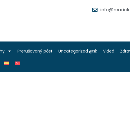
info@mariola
ihy
Prerušovaný pôst
Uncategorized @sk
Videá
Zdra