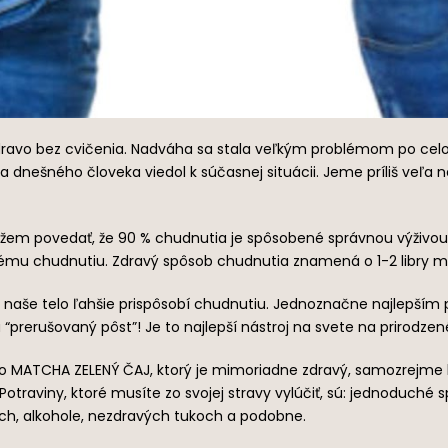
avo bez cvičenia. Nadváha sa stala veľkým problémom po celom 
a dnešného človeka viedol k súčasnej situácii. Jeme príliš veľ
em povedať, že 90 % chudnutia je spôsobené správnou výživou a
u chudnutiu. Zdravý spôsob chudnutia znamená o 1-2 libry mene
 naše telo ľahšie prispôsobí chudnutiu. Jednoznačne najlepším
 “prerušovaný pôst”! Je to najlepší nástroj na svete na prirodz
o MATCHA ZELENÝ ČAJ, ktorý je mimoriadne zdravý, samozrejme b
traviny, ktoré musíte zo svojej stravy vylúčiť, sú: jednoduché 
úsoch, alkohole, nezdravých tukoch a podobne.