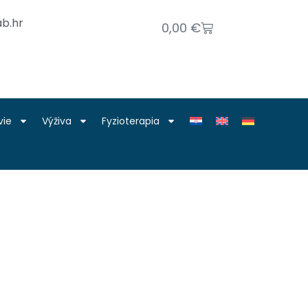
b.hr
0,00
€
vie
Výživa
Fyzioterapia