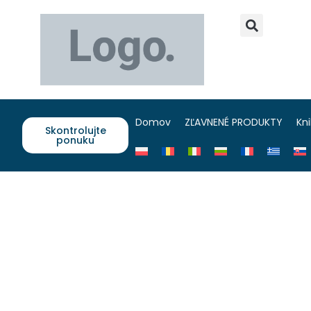
Domov
ZĽAVNENÉ PRODUKTY
Kn
Skontrolujte
ponuku