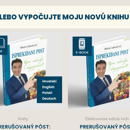
 ALEBO VYPOČUJTE MOJU NOVÚ KNIHU
Knihy
Elektronické edície kníh
RERUŠOVANÝ PÔST:
PRERUŠOVANÝ PÔS