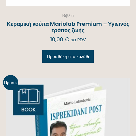
Βιβλια
Κεραμική κούπα Mariolab Premium – Υγιεινός
τρόπος ζωής
10,00
€
sa PDV
Προσθήκη στο καλάθι
Προσφ
ορά!