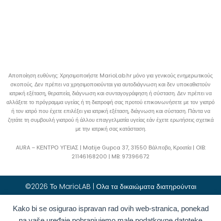
Αποποίηση ευθύνης: Χρησιμοποιήστε MarioLab.hr μόνο για γενικούς ενημερωτικούς
σκοπούς. Δεν πρέπει να χρησιμοποιούνται για αυτοδιάγνωση και δεν υποκαθιστούν
ιατρική εξέταση, θεραπεία, διάγνωση και συνταγογράφηση ή σύσταση. Δεν πρέπει να
αλλάξετε το πρόγραμμα υγείας ή τη διατροφή σας προτού επικοινωνήσετε με τον γιατρό
ή τον ιατρό που έχετε επιλέξει για ιατρική εξέταση, διάγνωση και σύσταση. Πάντα να
ζητάτε τη συμβουλή γιατρού ή άλλου επαγγελματία υγείας εάν έχετε ερωτήσεις σχετικά
με την ιατρική σας κατάσταση.
AURA – ΚΕΝΤΡΟ ΥΓΕΙΑΣ | Matije Gupca 37, 31550 Βάλποβο, Κροατία |
OIB:
21146168200 |
MB:
97396672
©2026 Το MarioLAB | Ολα τα δικαιώματα διατηρούνται
Kako bi se osigurao ispravan rad ovih web-stranica, ponekad
Hrvatski
(
Κροατικά
)
English
(
Αγγλικά
)
na vaše uređaje pohranjujemo male podatkovne datoteke