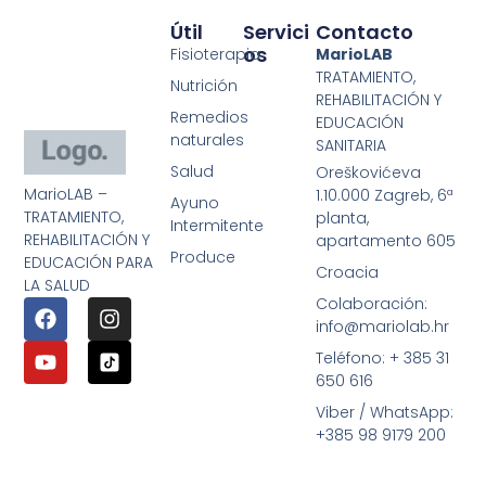
Útil
Servici
Contacto
Os
Fisioterapia
MarioLAB
TRATAMIENTO,
Nutrición
REHABILITACIÓN Y
Remedios
EDUCACIÓN
naturales
SANITARIA
Salud
Oreškovićeva
MarioLAB –
1.10.000 Zagreb, 6ª
Ayuno
TRATAMIENTO,
planta,
Intermitente
REHABILITACIÓN Y
apartamento 605
Produce
EDUCACIÓN PARA
Croacia
LA SALUD
Colaboración:
info@mariolab.hr
Teléfono: + 385 31
650 616
Viber / WhatsApp:
+385 98 9179 200