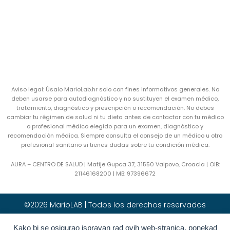
Aviso legal: Úsalo MarioLab.hr solo con fines informativos generales. No
deben usarse para autodiagnóstico y no sustituyen el examen médico,
tratamiento, diagnóstico y prescripción o recomendación. No debes
cambiar tu régimen de salud ni tu dieta antes de contactar con tu médico
o profesional médico elegido para un examen, diagnóstico y
recomendación médica. Siempre consulta el consejo de un médico u otro
profesional sanitario si tienes dudas sobre tu condición médica.
AURA – CENTRO DE SALUD | Matije Gupca 37, 31550 Valpovo, Croacia |
OIB:
21146168200 |
MB:
97396672
©2026 MarioLAB | Todos los derechos reservados
Kako bi se osigurao ispravan rad ovih web-stranica, ponekad
Hrvatski
(
Croata
)
English
(
Inglés
)