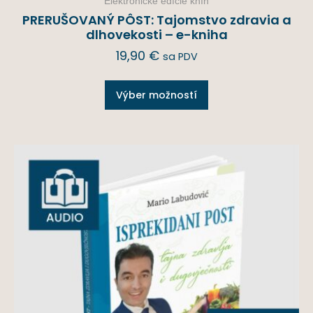
Elektronické edície kníh
PRERUŠOVANÝ PÔST: Tajomstvo zdravia a
dlhovekosti – e-kniha
19,90
€
sa PDV
Výber možností