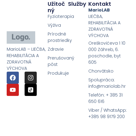
Užitoč
Služby
Kontakt
Ný
MarioLAB
Fyzioterapia
LIEČBA,
REHABILITÁCIA A
Výživa
ZDRAVOTNÁ
Prírodné
VÝCHOVA
prostriedky
Oreškovićeva 1 10
MarioLAB – LIEČBA,
Zdravie
000 Záhreb, 6.
REHABILITÁCIA A
poschodie, byt
Prerušovaný
ZDRAVOTNÁ
605
pôst
VÝCHOVA
Chorvátsko
Produkuje
Spolupráca:
info@mariolab.hr
Telefón: + 385 31
650 616
Viber / WhatsApp:
+385 98 9179 200