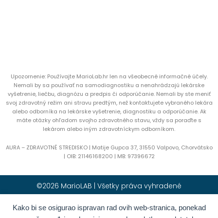
Upozornenie: Používajte MarioLab.hr len na všeobecné informačné účely.
Nemali by sa používať na samodiagnostiku a nenahrádzajú lekárske
vyšetrenie, liečbu, diagnózu a predpis či odporúčanie. Nemali by ste meniť
svoj zdravotný režim ani stravu predtým, než kontaktujete vybraného lekára
alebo odborníka na lekárske vyšetrenie, diagnostiku a odporúčanie. Ak
máte otázky ohľadom svojho zdravotného stavu, vždy sa poraďte s
lekárom alebo iným zdravotníckym odborníkom.
AURA – ZDRAVOTNÉ STREDISKO | Matije Gupca 37, 31550 Valpovo, Chorvátsko
|
OIB:
21146168200 |
MB:
97396672
©2026 MarioLAB | Všetky práva vyhradené
Kako bi se osigurao ispravan rad ovih web-stranica, ponekad
Hrvatski
(
Chorvátština
)
English
(
Angličtina
)