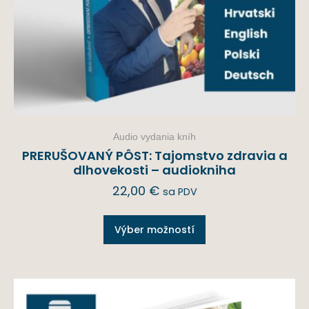
Audio vydania kníh
PRERUŠOVANÝ PÔST: Tajomstvo zdravia a
dlhovekosti – audiokniha
22,00
€
sa PDV
Výber možností