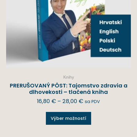
Knihy
PRERUŠOVANÝ PÔST: Tajomstvo zdravia a
dlhovekosti – tlačená kniha
16,80
€
–
28,00
€
sa PDV
Výber možností