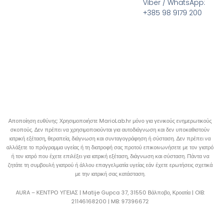
Viber / WhatsApp:
+385 98 9179 200
Αποποίηση ευθύνης: Χρησιμοποιήστε MarioLab.hr μόνο για γενικούς ενημερωτικούς
σκοπούς. Δεν πρέπει να χρησιμοποιούνται για αυτοδιάγνωση και δεν υποκαθιστούν
ιατρική εξέταση, θεραπεία, διάγνωση και συνταγογράφηση ή σύσταση. Δεν πρέπει να
αλλάξετε το πρόγραμμα υγείας ή τη διατροφή σας προτού επικοινωνήσετε με τον γιατρό
ή τον ιατρό που έχετε επιλέξει για ιατρική εξέταση, διάγνωση και σύσταση. Πάντα να
ζητάτε τη συμβουλή γιατρού ή άλλου επαγγελματία υγείας εάν έχετε ερωτήσεις σχετικά
με την ιατρική σας κατάσταση.
AURA – ΚΕΝΤΡΟ ΥΓΕΙΑΣ | Matije Gupca 37, 31550 Βάλποβο, Κροατία |
OIB:
21146168200 |
MB:
97396672