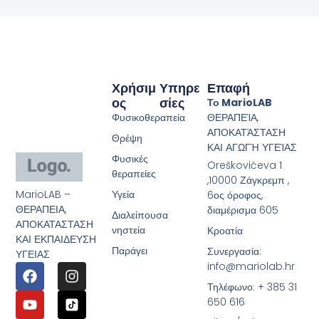
Χρήσιμ
Υπηρε
Επαφή
Ος
Σίες
Το MarioLAB
Φυσικοθεραπεία
ΘΕΡΑΠΕΊΑ,
ΑΠΟΚΑΤΆΣΤΑΣΗ
Θρέψη
ΚΑΙ ΑΓΩΓΉ ΥΓΕΊΑΣ
Φυσικές
Oreškovićeva 1
θεραπείες
,10000 Ζάγκρεμπ ,
MarioLAB –
Υγεία
6ος όροφος,
ΘΕΡΑΠΕΙΑ,
διαμέρισμα 605
Διαλείπουσα
ΑΠΟΚΑΤΑΣΤΑΣΗ
νηστεία
Κροατία
ΚΑΙ ΕΚΠΑΙΔΕΥΣΗ
Παράγει
Συνεργασία:
ΥΓΕΙΑΣ
info@mariolab.hr
Τηλέφωνο: + 385 31
650 616