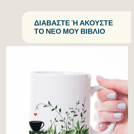
ΔΙΑΒΆΣΤΕ Ή ΑΚΟΎΣΤΕ Τ
Ο ΝΈΟ ΜΟΥ ΒΙΒΛΊΟ