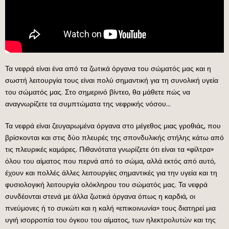
Τα νεφρά είναι ένα από τα ζωτικά όργανα του σώματός μας και η
σωστή λειτουργία τους είναι πολύ σημαντική για τη συνολική υγεία
του σώματός μας. Στο σημερινό βίντεο, θα μάθετε πώς να
αναγνωρίζετε τα συμπτώματα της νεφρικής νόσου…
Τα νεφρά είναι ζευγαρωμένα όργανα στο μέγεθος μιας γροθιάς, που
βρίσκονται και στις δύο πλευρές της σπονδυλικής στήλης κάτω από
τις πλευρικές καμάρες. Πιθανότατα γνωρίζετε ότι είναι τα «φίλτρα»
όλου του αίματος που περνά από το σώμα, αλλά εκτός από αυτό,
έχουν και πολλές άλλες λειτουργίες σημαντικές για την υγεία και τη
φυσιολογική λειτουργία ολόκληρου του σώματός μας. Τα νεφρά
συνδέονται στενά με άλλα ζωτικά όργανα όπως η καρδιά, οι
πνεύμονες ή το συκώτι και η καλή «επικοινωνία» τους διατηρεί μια
υγιή ισορροπία του όγκου του αίματος, των ηλεκτρολυτών και της