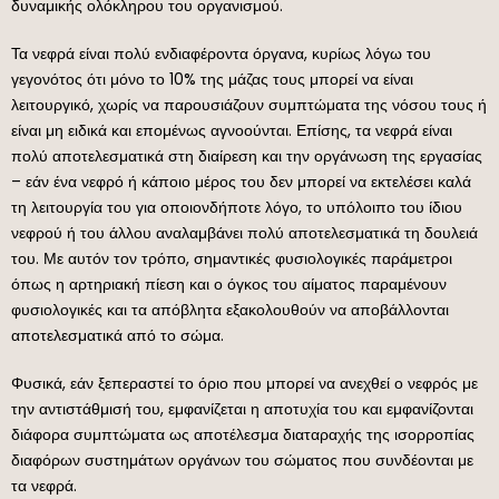
δυναμικής ολόκληρου του οργανισμού.
Τα νεφρά είναι πολύ ενδιαφέροντα όργανα, κυρίως λόγω του
γεγονότος ότι μόνο το 10% της μάζας τους μπορεί να είναι
λειτουργικό, χωρίς να παρουσιάζουν συμπτώματα της νόσου τους ή
είναι μη ειδικά και επομένως αγνοούνται. Επίσης, τα νεφρά είναι
πολύ αποτελεσματικά στη διαίρεση και την οργάνωση της εργασίας
– εάν ένα νεφρό ή κάποιο μέρος του δεν μπορεί να εκτελέσει καλά
τη λειτουργία του για οποιονδήποτε λόγο, το υπόλοιπο του ίδιου
νεφρού ή του άλλου αναλαμβάνει πολύ αποτελεσματικά τη δουλειά
του. Με αυτόν τον τρόπο, σημαντικές φυσιολογικές παράμετροι
όπως η αρτηριακή πίεση και ο όγκος του αίματος παραμένουν
φυσιολογικές και τα απόβλητα εξακολουθούν να αποβάλλονται
αποτελεσματικά από το σώμα.
Φυσικά, εάν ξεπεραστεί το όριο που μπορεί να ανεχθεί ο νεφρός με
την αντιστάθμισή του, εμφανίζεται η αποτυχία του και εμφανίζονται
διάφορα συμπτώματα ως αποτέλεσμα διαταραχής της ισορροπίας
διαφόρων συστημάτων οργάνων του σώματος που συνδέονται με
τα νεφρά.