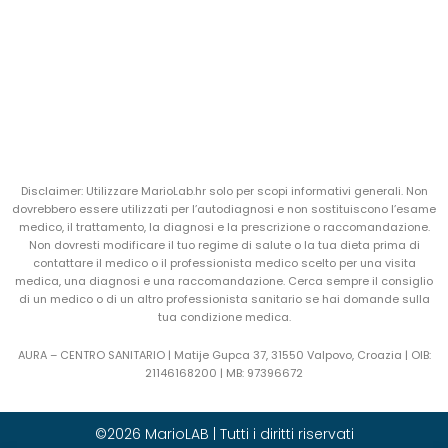
Disclaimer: Utilizzare MarioLab.hr solo per scopi informativi generali. Non
dovrebbero essere utilizzati per l’autodiagnosi e non sostituiscono l’esame
medico, il trattamento, la diagnosi e la prescrizione o raccomandazione.
Non dovresti modificare il tuo regime di salute o la tua dieta prima di
contattare il medico o il professionista medico scelto per una visita
medica, una diagnosi e una raccomandazione. Cerca sempre il consiglio
di un medico o di un altro professionista sanitario se hai domande sulla
tua condizione medica.
AURA – CENTRO SANITARIO | Matije Gupca 37, 31550 Valpovo, Croazia |
OIB:
21146168200 |
MB:
97396672
©2026 MarioLAB | Tutti i diritti riservati