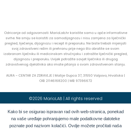
Odricanje od odgovornosti: MarioLab.hr koristite samo u opće informativne
svrhe. Ne smiju se koristiti za samodijagnozu i nisu zamjena za liječnički
pregled, liječenje, dijagnozu i recept ili preporuku. Ne biste trebali mijenjati
svoj zdravstveni režim ili prehranu prije nego što obratite se svom
izabranom liječniku ili medicinskom stručnjaku i zatražite liječnički pregled,
dijagnozu i preporuku. Uvijek potražite savjet liječnika ili drugog
zdravstvenog djelatnika ako imate pitanja o svom zdravstvenom stanju.
AURA – CENTAR ZA ZDRAVLJE | Matije Gupca 37, 31550 Valpovo, Hrvatska |
OIB:
21146168200 |
MB:
97396672
©2026 MarioLAB | All rights reserved
Kako bi se osigurao ispravan rad ovih web-stranica, ponekad
Hrvatski
English
(
Engleski
)
na vaše uređaje pohranjujemo male podatkovne datoteke
Deutsch
(
Njemački
)
Polski
(
Poljski
)
poznate pod nazivom kolačići. Ovdje možete pročitati naša
Română
(
Rumunjski
)
Italiano
(
Talijanski
)