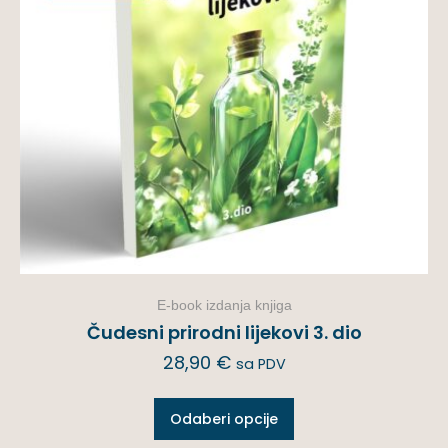
E-book izdanja knjiga
Čudesni prirodni lijekovi 3. dio
28,90
€
sa PDV
Odaberi opcije