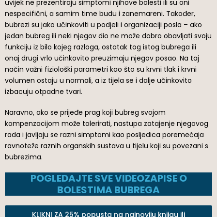
uvijek ne prezentiraju simptomi njihove bolesti ili su oni
nespecifični, a samim time budu i zanemareni. Također,
bubrezi su jako učinkoviti u podjeli i organizaciji posla – ako
jedan bubreg ili neki njegov dio ne može dobro obavljati svoju
funkciju iz bilo kojeg razloga, ostatak tog istog bubrega ili
onaj drugi vrlo učinkovito preuzimaju njegov posao. Na taj
način važni fiziološki parametri kao što su krvni tlak i krvni
volumen ostaju u normali, a iz tijela se i dalje učinkovito
izbacuju otpadne tvari.
Naravno, ako se prijeđe prag koji bubreg svojom
kompenzacijom može tolerirati, nastupa zatajenje njegovog
rada i javljaju se razni simptomi kao posljedica poremećaja
ravnoteže raznih organskih sustava u tijelu koji su povezani s
bubrezima.
POGLEDAJTE SVE VIDEOZAPISE O
BOLESTIMA BUBREGA
KLIKNI ZA 25% popusta na najnoviju knjigu ili