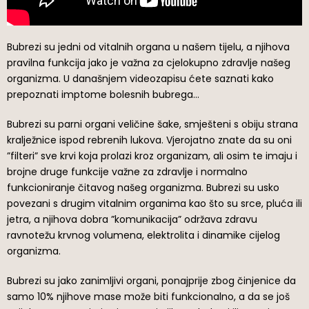
Bubrezi su jedni od vitalnih organa u našem tijelu, a njihova
pravilna funkcija jako je važna za cjelokupno zdravlje našeg
organizma. U današnjem videozapisu ćete saznati kako
prepoznati imptome bolesnih bubrega…
Bubrezi su parni organi veličine šake, smješteni s obiju strana
kralježnice ispod rebrenih lukova. Vjerojatno znate da su oni
”filteri” sve krvi koja prolazi kroz organizam, ali osim te imaju i
brojne druge funkcije važne za zdravlje i normalno
funkcioniranje čitavog našeg organizma. Bubrezi su usko
povezani s drugim vitalnim organima kao što su srce, pluća ili
jetra, a njihova dobra ”komunikacija” održava zdravu
ravnotežu krvnog volumena, elektrolita i dinamike cijelog
organizma.
Bubrezi su jako zanimljivi organi, ponajprije zbog činjenice da
samo 10% njihove mase može biti funkcionalno, a da se još