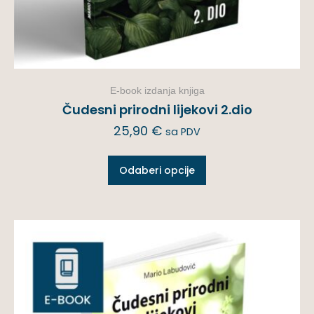
E-book izdanja knjiga
Čudesni prirodni lijekovi 2.dio
25,90
€
sa PDV
Odaberi opcije