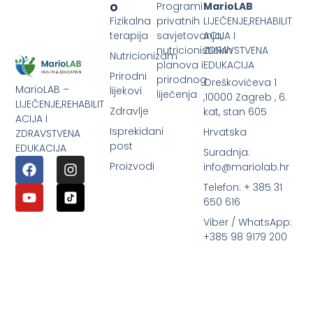
O
Programi
MarioLAB
Fizikalna
privatnih
LIJEČENJE,REHABILIT
terapija
savjetovanja,
ACIJA I
nutricionističkih
ZDRAVSTVENA
Nutricionizam
planova i
EDUKACIJA
Prirodni
prirodnog
Oreškovićeva 1
MarioLAB –
lijekovi
liječenja
,10000 Zagreb , 6.
LIJEČENJE,REHABILIT
Zdravlje
kat, stan 605
ACIJA I
Isprekidani
Hrvatska
ZDRAVSTVENA
post
EDUKACIJA
Suradnja:
Proizvodi
info@mariolab.hr
Telefon: + 385 31
650 616
Viber / WhatsApp:
+385 98 9179 200