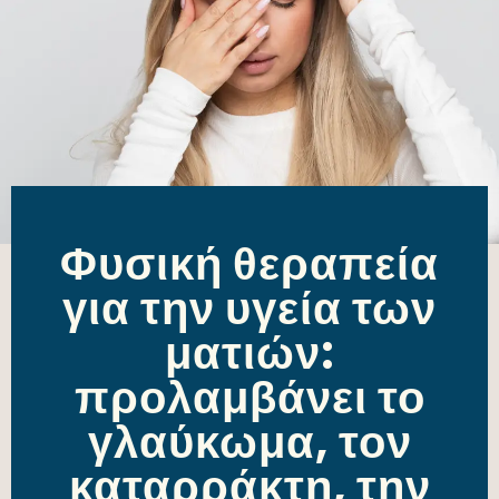
Φυσική θεραπεία
για την υγεία των
ματιών:
προλαμβάνει το
γλαύκωμα, τον
καταρράκτη, την