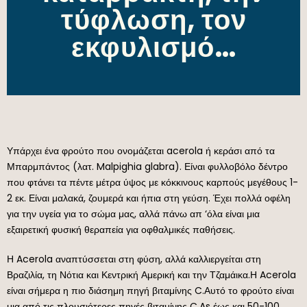
τύφλωση, τον
εκφυλισμό…
Υπάρχει ένα φρούτο που ονομάζεται acerola ή κεράσι από τα
Μπαρμπάντος (λατ. Malpighia glabra). Είναι φυλλοβόλο δέντρο
που φτάνει τα πέντε μέτρα ύψος με κόκκινους καρπούς μεγέθους 1-
2 εκ. Είναι μαλακά, ζουμερά και ήπια στη γεύση. Έχει πολλά οφέλη
για την υγεία για το σώμα μας, αλλά πάνω απ ‘όλα είναι μια
εξαιρετική φυσική θεραπεία για οφθαλμικές παθήσεις.
Η Acerola αναπτύσσεται στη φύση, αλλά καλλιεργείται στη
Βραζιλία, τη Νότια και Κεντρική Αμερική και την Τζαμάικα.Η Acerola
είναι σήμερα η πιο διάσημη πηγή βιταμίνης C.Αυτό το φρούτο είναι
μια από τις πλουσιότερες πηγές βιταμίνης C.As έως και 50-100