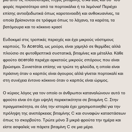
φορές περισσότερο από τα πορτοκάλια ή τα λεμόνια! Περιέχει
επίσης αντιοξειδωτικά όπως καροτενοειδή και ανθοκυανίνες, τα
οποία βρίσκονται σε τρόφιμα όπως το λάχανο, τα καρότα, τα
βατόμουρα και το κόκκινο κρασί
Ευδοκιμεί στις τροπικές περιοχές και έχει μικρούς νόστιμους
καρπούς. Το Acerola, ως μούρο, είναι χαμηλό σε θερμίδες αλλά
πλούσιο σε φυτοθρεπτικά συστατικά, βιταμίνες και μέταλλα. Κάθε
φρούτο acerola περιέχει αρκετούς μικρούς σπόρους που είναι
βρώσιμοι. Συνιστάται επίσης να τρώτε τη φλούδα, η οποία είναι
πράσινη όταν ο καρπός είναι άγουρος αλλά γίνεται πορτοκαλί και
στη συνέχεια έντονο κόκκινο όταν ο καρπός είναι ώριμος.
Ο κύριος λόγος για τον οποίο οι άνθρωποι καταναλώνουν αυτό το
φρούτο είναι ότι έχει υψηλή περιεκτικότητα σε βιταμίνη C. Στην
πραγματικότητα, σε όλη την ιστορία έχει χρησιμοποιηθεί για την
πρόληψη της ανεπάρκειας βιταμίνης C και συναφών καταστάσεων
όπως το σκορβούτο. Τρώτε μόνο 3 μικρά φρούτα την ημέρα και
είστε ασφαλείς να πάρετε βιταμίνη C σε μια μέρα.