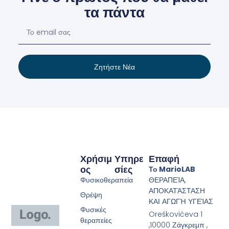
τα πάντα
Ζητήστε Νέα
Χρήσιμ
Υπηρε
Επαφή
Ος
Σίες
Το MarioLAB
Φυσικοθεραπεία
ΘΕΡΑΠΕΊΑ,
ΑΠΟΚΑΤΆΣΤΑΣΗ
Θρέψη
ΚΑΙ ΑΓΩΓΉ ΥΓΕΊΑΣ
Φυσικές
Oreškovićeva 1
θεραπείες
,10000 Ζάγκρεμπ ,