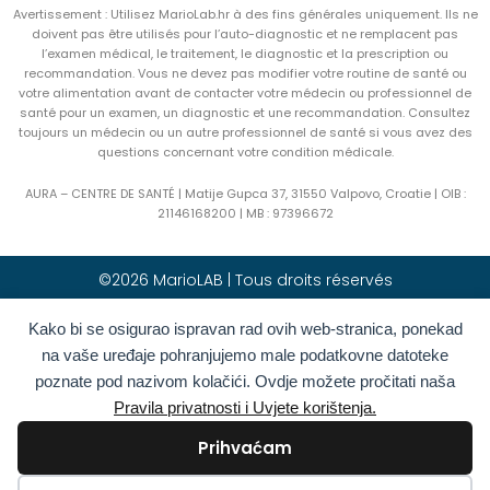
Avertissement : Utilisez MarioLab.hr à des fins générales uniquement. Ils ne
doivent pas être utilisés pour l’auto-diagnostic et ne remplacent pas
l’examen médical, le traitement, le diagnostic et la prescription ou
recommandation. Vous ne devez pas modifier votre routine de santé ou
votre alimentation avant de contacter votre médecin ou professionnel de
santé pour un examen, un diagnostic et une recommandation. Consultez
toujours un médecin ou un autre professionnel de santé si vous avez des
questions concernant votre condition médicale.
AURA – CENTRE DE SANTÉ | Matije Gupca 37, 31550 Valpovo, Croatie |
OIB :
21146168200 |
MB :
97396672
©2026 MarioLAB | Tous droits réservés
Kako bi se osigurao ispravan rad ovih web-stranica, ponekad
Hrvatski
(
Croate
)
English
(
Anglais
)
na vaše uređaje pohranjujemo male podatkovne datoteke
Deutsch
(
Allemand
)
Polski
(
Polonais
)
poznate pod nazivom kolačići. Ovdje možete pročitati naša
Română
(
Roumain
)
Italiano
(
Italien
)
Pravila privatnosti i Uvjete korištenja.
Български
(
Bulgare
)
Français
Prihvaćam
Ελληνικά
(
Grec moderne
)
Slovenčina
(
Slave
)
Español
(
Espagnol
)
Türkçe
(
Turc
)