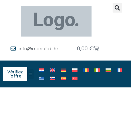
0,00
€
info@mariolab.hr
Vérifiez
l’offre