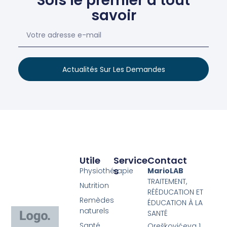
Sois le premier à tout
savoir
Actualités Sur Les Demandes
Utile
Service
Contact
S
Physiothérapie
MarioLAB
TRAITEMENT,
Nutrition
RÉÉDUCATION ET
Remèdes
ÉDUCATION À LA
naturels
SANTÉ
Santé
Oreškovićeva 1,