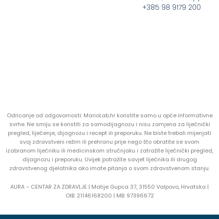
+385 98 9179 200
Odricanje od odgovornosti: MarioLab.hr koristite samo u opće informativne
svrhe. Ne smiju se koristiti za samodijagnozu i nisu zamjena za liječnički
pregled, liječenje, dijagnozu i recept ili preporuku. Ne biste trebali mijenjati
svoj zdravstveni režim ili prehranu prije nego što obratite se svom
izabranom liječniku ili medicinskom stručnjaku i zatražite liječnički pregled,
dijagnozu i preporuku. Uvijek potražite savjet liječnika ili drugog
zdravstvenog djelatnika ako imate pitanja o svom zdravstvenom stanju.
AURA – CENTAR ZA ZDRAVLJE | Matije Gupca 37, 31550 Valpovo, Hrvatska |
OIB:
21146168200 |
MB:
97396672