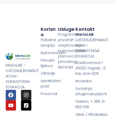
Korisn
Usluge
Kontakt
O
Programi
MarioLAB
Fizikalna
privatnih
LIJEČENJE,REHABILIT
terapija
savjetovanja,
ACIJA I
nutricionističkih
ZDRAVSTVENA
Nutricionizam
planova i
EDUKACIJA
Prirodni
prirodnog
Oreškovićeva 1
MarioLAB –
lijekovi
liječenja
,10000 Zagreb , 6.
LIJEČENJE,REHABILIT
Zdravlje
kat, stan 605
ACIJA I
Isprekidani
Hrvatska
ZDRAVSTVENA
post
EDUKACIJA
Suradnja:
Proizvodi
info@mariolab.hr
Telefon: + 385 31
650 616
Viber / WhatsApp: