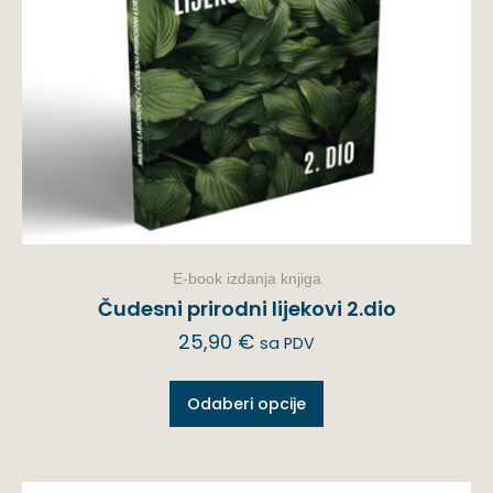
E-book izdanja knjiga
Čudesni prirodni lijekovi 2.dio
25,90
€
sa PDV
Odaberi opcije