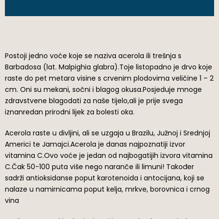
Postoji jedno voće koje se naziva acerola ili trešnja s
Barbadosa (lat. Malpighia glabra).Toje listopadno je drvo koje
raste do pet metara visine s crvenim plodovima veličine 1 – 2
cm. Oni su mekani, sočni i blagog okusa.Posjeduje mnoge
zdravstvene blagodati za naše tijelo,ali je prije svega
iznanredan prirodni lijek za bolesti oka.
Acerola raste u divljini, ali se uzgaja u Brazilu, Južnoj i Srednjoj
Americi te Jamajci.Acerola je danas najpoznatiji izvor
vitamina C.Ovo voće je jedan od najbogatijih izvora vitamina
C.Čak 50-100 puta više nego naranče ili limuni! Također
sadrži antioksidanse poput karotenoida i antocijana, koji se
nalaze u namirnicama poput kelja, mrkve, borovnica i crnog
vina