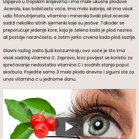
Uspijeva u tropskim krajevima i ima male ukusne plodove
.Acerola, kao bobičasto voće, ima malo kalorija, ali ima visok
udio fitonutrijenata, vitamina i minerala.Svaki plod acerole
sadrži nekoliko sitnih sjemenki koje su jestive .Također se
preporučuje jedenje kore, koja je zelena kada je plod nezreo,
ali postaje narančasta, a zatim jarko crvena kada plod sazrije.
Glavni razlog zašto ljudi konzumiraju ovo voće je što ima
visok sadržaj vitamina C. Zapravo, kroz povijest se koristio za
sprečavanje nedostatka vitamina C i srodnih stanja poput
skorbuta. Pojedite samo 3 mala ploda dnevno i sigurni ste za
unos vitamina c u jednome danu.