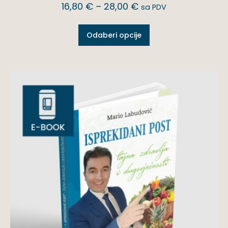
16,80
€
–
28,00
€
sa PDV
Odaberi opcije