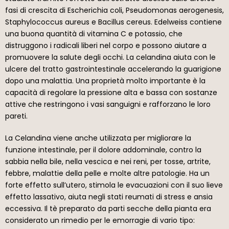
fasi di crescita di Escherichia coli, Pseudomonas aerogenesis,
Staphylococcus aureus e Bacillus cereus. Edelweiss contiene
una buona quantità di vitamina C e potassio, che
distruggono i radicali liberi nel corpo e possono aiutare a
promuovere la salute degli occhi. La celandina aiuta con le
ulcere del tratto gastrointestinale accelerando la guarigione
dopo una malattia. Una proprietà molto importante è la
capacità di regolare la pressione alta e bassa con sostanze
attive che restringono i vasi sanguigni e rafforzano le loro
pareti.
La Celandina viene anche utilizzata per migliorare la
funzione intestinale, per il dolore addominale, contro la
sabbia nella bile, nella vescica e nei reni, per tosse, artrite,
febbre, malattie della pelle e molte altre patologie. Ha un
forte effetto sull’utero, stimola le evacuazioni con il suo lieve
effetto lassativo, aiuta negli stati reumati di stress e ansia
eccessiva. Il tè preparato da parti secche della pianta era
considerato un rimedio per le emorragie di vario tipo: