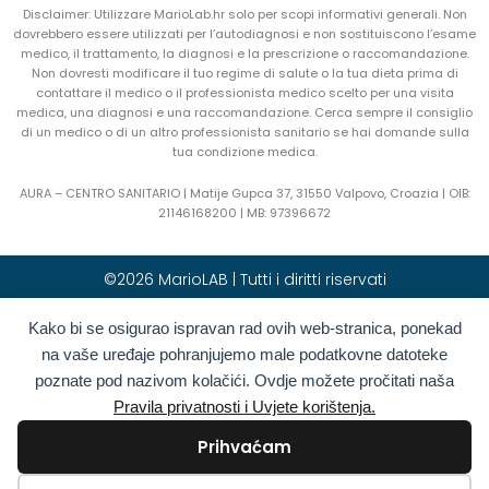
Disclaimer: Utilizzare MarioLab.hr solo per scopi informativi generali. Non
dovrebbero essere utilizzati per l’autodiagnosi e non sostituiscono l’esame
medico, il trattamento, la diagnosi e la prescrizione o raccomandazione.
Non dovresti modificare il tuo regime di salute o la tua dieta prima di
contattare il medico o il professionista medico scelto per una visita
medica, una diagnosi e una raccomandazione. Cerca sempre il consiglio
di un medico o di un altro professionista sanitario se hai domande sulla
tua condizione medica.
AURA – CENTRO SANITARIO | Matije Gupca 37, 31550 Valpovo, Croazia |
OIB:
21146168200 |
MB:
97396672
©2026 MarioLAB | Tutti i diritti riservati
Kako bi se osigurao ispravan rad ovih web-stranica, ponekad
Hrvatski
(
Croato
)
English
(
Inglese
)
na vaše uređaje pohranjujemo male podatkovne datoteke
Deutsch
(
Tedesco
)
Polski
(
Polacco
)
poznate pod nazivom kolačići. Ovdje možete pročitati naša
Română
(
Rumeno
)
Italiano
Pravila privatnosti i Uvjete korištenja.
Български
(
Bulgaro
)
Français
(
Francese
)
Prihvaćam
Ελληνικά
(
Greco
)
Slovenčina
(
Slavo
)
Español
(
Spagnolo
)
Türkçe
(
Turco
)