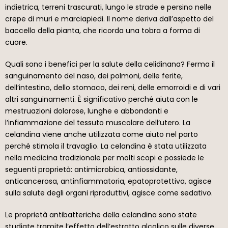
indietrica, terreni trascurati, lungo le strade e persino nelle
crepe di muri e marciapiedi. Il nome deriva dall’aspetto del
baccello della pianta, che ricorda una tobra a forma di
cuore.
Quali sono i benefici per la salute della celidinana? Ferma il
sanguinamento del naso, dei polmoni, delle ferite,
dell’intestino, dello stomaco, dei reni, delle emorroidi e di vari
altri sanguinamenti. È significativo perché aiuta con le
mestruazioni dolorose, lunghe e abbondanti e
l’infiammazione del tessuto muscolare dell’utero. La
celandina viene anche utilizzata come aiuto nel parto
perché stimola il travaglio. La celandina è stata utilizzata
nella medicina tradizionale per molti scopi e possiede le
seguenti proprietà: antimicrobica, antiossidante,
anticancerosa, antinfiammatoria, epatoprotettiva, agisce
sulla salute degli organi riproduttivi, agisce come sedativo.
Le proprietà antibatteriche della celandina sono state
studiate tramite l’effetto dell’estratto alcolico sulle diverse