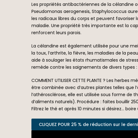
Les propriétés antibactériennes de la célandine ont
Pseudomonas aerogenesis, Staphylococcus aureus 
les radicaux libres du corps et peuvent favoriser 
maladie. Une propriété très importante est la cap
renforcent leurs parois.
La célandine est également utilisée pour une meill
la toux, l’arthrite, la fièvre, les maladies de la pe
aide à soulager les états rhumatismales de stress
remède contre les saignements de divers types : g
COMMENT UTILISER CETTE PLANTE ? Les herbes médicin
être combinée avec d’autres plantes telles que l’orti
l’athérosclérose, elle est utilisée sous forme de
d’aliments naturels). Procédure : faites bouillir 2
Filtrez le thé et après 10 minutes si désirez… boire
CLIQUEZ POUR 25 % de réduction sur le dernier