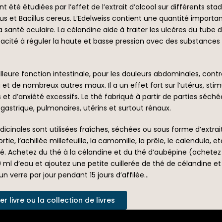
 été étudiées par l’effet de l’extrait d’alcool sur différents sta
et Bacillus cereus. L’Edelweiss contient une quantité importan
la santé oculaire. La célandine aide à traiter les ulcères du tube
acité à réguler la haute et basse pression avec des substances a
eure fonction intestinale, pour les douleurs abdominales, contre l
au et de nombreux autres maux. Il a un effet fort sur l’utérus, stim
 et d’anxiété excessifs. Le thé fabriqué à partir de parties séc
astrique, pulmonaires, utérins et surtout rénaux.
ales sont utilisées fraîches, séchées ou sous forme d’extraits l
e, l’achillée millefeuille, la camomille, la prêle, le calendula, et
 thé. Achetez du thé à la célandine et du thé d’aubépine (achete
50 ml d’eau et ajoutez une petite cuillerée de thé de célandine et
 un verre par jour pendant 15 jours d’affilée…
 livre ou la collection de livres