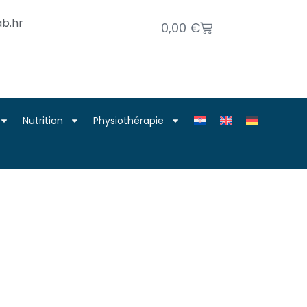
b.hr
0,00
€
Nutrition
Physiothérapie