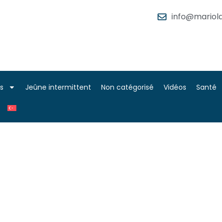
info@mariola
es
Jeûne intermittent
Non catégorisé
Vidéos
Santé