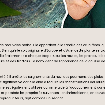
 de mauvaise herbe. Elle appartient à la famille des crucifère
n qu’elle soit originaire d’Europe et d’Asie, cette plante se t
ralement « à chaque étape », sur les routes, les prairies, la bar
rs et des trottoirs. Le nom vient de l’apparence de la gousse d
anté ? Il arrête les saignements du nez, des poumons, des plaies, 
t significative car elle aide à réduire les menstruations doulour
ine est également utilisée comme aide à l’accouchement car elle 
et possède les propriétés suivantes : antimicrobienne, antioxy
 reproducteurs, agit comme un sédatif.