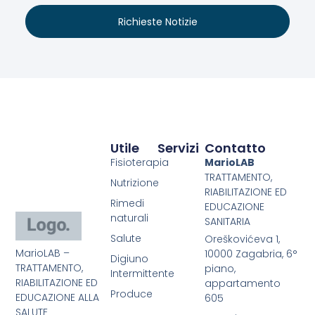
Richieste Notizie
Utile
Servizi
Contatto
Fisioterapia
MarioLAB
TRATTAMENTO,
Nutrizione
RIABILITAZIONE ED
Rimedi
EDUCAZIONE
naturali
SANITARIA
Salute
Oreškovićeva 1,
MarioLAB –
10000 Zagabria, 6°
Digiuno
TRATTAMENTO,
piano,
Intermittente
RIABILITAZIONE ED
appartamento
Produce
EDUCAZIONE ALLA
605
SALUTE