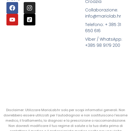
Croazia
Collaborazione:
info@mariolab.hr
Telefono: + 385 31
650 616
Viber / WhatsApp:
+385 98 9179 200
Disclaimer: Utilizzare MarioLab.hr solo per scopi informativi generali. Non
dovrebbero essere utilizzati per l’autodiagnosi e non sostituiscono l’esame
medico, il trattamento, la diagnosi e la prescrizione o raccomandazione.
Non dovresti modificare il tuo regime di salute o la tua dieta prima di
contattare il medico o il professionista medico scelto per una visita