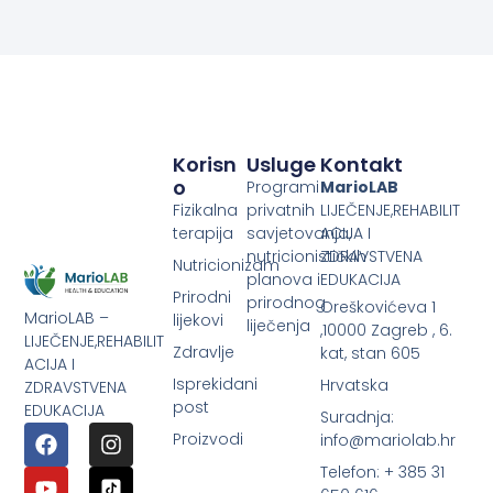
Korisn
Usluge
Kontakt
O
Programi
MarioLAB
Fizikalna
privatnih
LIJEČENJE,REHABILIT
terapija
savjetovanja,
ACIJA I
nutricionističkih
ZDRAVSTVENA
Nutricionizam
planova i
EDUKACIJA
Prirodni
prirodnog
Oreškovićeva 1
MarioLAB –
lijekovi
liječenja
,10000 Zagreb , 6.
LIJEČENJE,REHABILIT
Zdravlje
kat, stan 605
ACIJA I
Isprekidani
Hrvatska
ZDRAVSTVENA
post
EDUKACIJA
Suradnja:
Proizvodi
info@mariolab.hr
Telefon: + 385 31