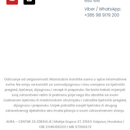
650 616
Viber / WhatsApp:
+385 98 9179 200
Odricanje od odgovornosti: MarioLab.hr koristite samo u opće informativne
svrhe. Ne smiju se koristiti za samodijagnozu i nisu zamjena za liječnički
pregled, liječenje, dijagnozu i recept ili preporuku. Ne biste trebali mijenjati
svoj zdravstveni režim ili prehranu prije nego što obratite se svom
izabranom liječniku ili medicinskom stručnjaku i zatražite liječnički pregled,
dijagnozu i preporuku. Uvijek potražite savjet liječnika ili drugog
zdravstvenog djelatnika ako imate pitanja o svom zdravstvenom stanju.
AURA – CENTAR ZA ZDRAVLJE | Matije Gupca 37, 31550 Valpovo, Hrvatska |
OIB:
21146168200 |
MB:
97396672