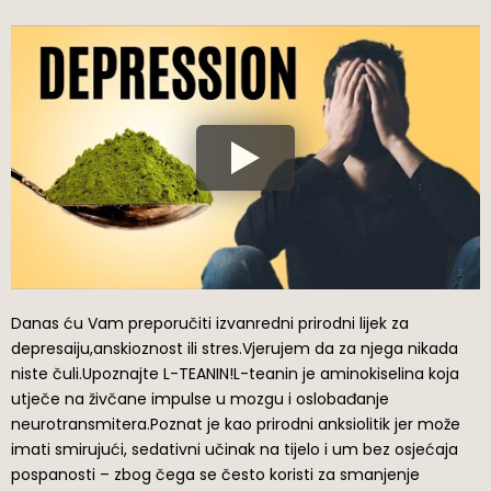
Danas ću Vam preporučiti izvanredni prirodni lijek za
depresaiju,anskioznost ili stres.Vjerujem da za njega nikada
niste čuli.Upoznajte L-TEANIN!L-teanin je aminokiselina koja
utječe na živčane impulse u mozgu i oslobađanje
neurotransmitera.Poznat je kao prirodni anksiolitik jer može
imati smirujući, sedativni učinak na tijelo i um bez osjećaja
pospanosti – zbog čega se često koristi za smanjenje