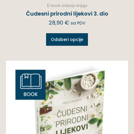
E-book izdanja knjiga
Čudesni prirodni lijekovi 3. dio
28,90
€
sa PDV
Odaberi opcije