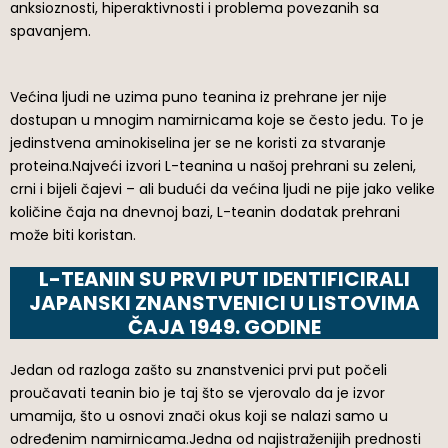
anksioznosti, hiperaktivnosti i problema povezanih sa
spavanjem.
Većina ljudi ne uzima puno teanina iz prehrane jer nije
dostupan u mnogim namirnicama koje se često jedu. To je
jedinstvena aminokiselina jer se ne koristi za stvaranje
proteina.Najveći izvori L-teanina u našoj prehrani su zeleni,
crni i bijeli čajevi – ali budući da većina ljudi ne pije jako velike
količine čaja na dnevnoj bazi, L-teanin dodatak prehrani
može biti koristan.
L-TEANIN SU PRVI PUT IDENTIFICIRALI
JAPANSKI ZNANSTVENICI U LISTOVIMA
ČAJA 1949. GODINE
Jedan od razloga zašto su znanstvenici prvi put počeli
proučavati teanin bio je taj što se vjerovalo da je izvor
umamija, što u osnovi znači okus koji se nalazi samo u
određenim namirnicama.Jedna od najistraženijih prednosti