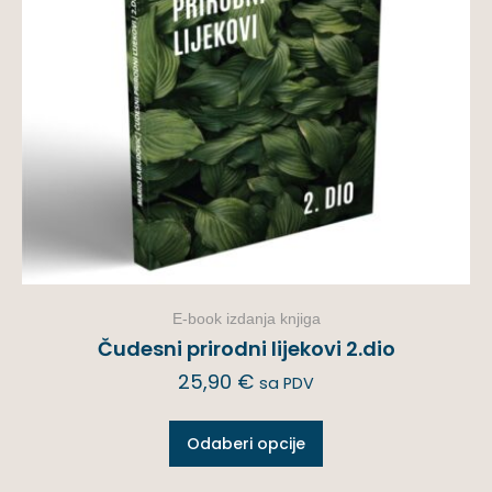
E-book izdanja knjiga
Čudesni prirodni lijekovi 2.dio
25,90
€
sa PDV
Odaberi opcije