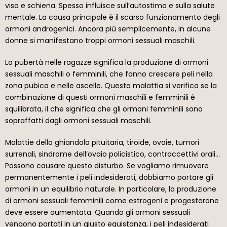
viso e schiena. Spesso influisce sull’autostima e sulla salute
mentale. La causa principale è il scarso funzionamento degli
ormoni androgenici. Ancora più semplicemente, in alcune
donne si manifestano troppi ormoni sessuali maschili.
La pubertà nelle ragazze significa la produzione di ormoni
sessuali maschili o femminili, che fanno crescere peli nella
zona pubica e nelle ascelle. Questa malattia si verifica se la
combinazione di questi ormoni maschili e femminili è
squilibrata, il che significa che gli ormoni femminili sono
sopraffatti dagli ormoni sessuali maschili.
Malattie della ghiandola pituitaria, tiroide, ovaie, tumori
surrenali, sindrome dell’ovaio policistico, contraccettivi orali…
Possono causare questo disturbo. Se vogliamo rimuovere
permanentemente i peli indesiderati, dobbiamo portare gli
ormoni in un equilibrio naturale. In particolare, la produzione
di ormoni sessuali femminili come estrogeni e progesterone
deve essere aumentata. Quando gli ormoni sessuali
vengono portati in un giusto equistanza, i peli indesiderati