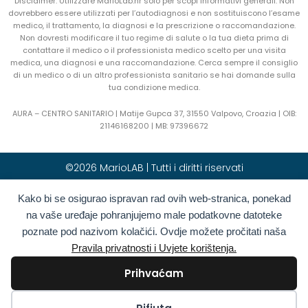
Disclaimer: Utilizzare MarioLab.hr solo per scopi informativi generali. Non
dovrebbero essere utilizzati per l’autodiagnosi e non sostituiscono l’esame
medico, il trattamento, la diagnosi e la prescrizione o raccomandazione.
Non dovresti modificare il tuo regime di salute o la tua dieta prima di
contattare il medico o il professionista medico scelto per una visita
medica, una diagnosi e una raccomandazione. Cerca sempre il consiglio
di un medico o di un altro professionista sanitario se hai domande sulla
tua condizione medica.
AURA – CENTRO SANITARIO | Matije Gupca 37, 31550 Valpovo, Croazia |
OIB:
21146168200 |
MB:
97396672
©2026 MarioLAB | Tutti i diritti riservati
Kako bi se osigurao ispravan rad ovih web-stranica, ponekad
Hrvatski
(
Croato
)
English
(
Inglese
)
na vaše uređaje pohranjujemo male podatkovne datoteke
Deutsch
(
Tedesco
)
Polski
(
Polacco
)
poznate pod nazivom kolačići. Ovdje možete pročitati naša
Română
(
Rumeno
)
Italiano
Pravila privatnosti i Uvjete korištenja.
Български
(
Bulgaro
)
Français
(
Francese
)
Prihvaćam
Ελληνικά
(
Greco
)
Slovenčina
(
Slavo
)
Español
(
Spagnolo
)
Türkçe
(
Turco
)
Kolačići