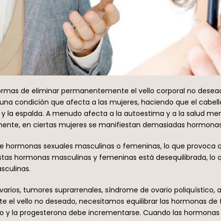
formas de eliminar permanentemente el vello corporal no desead
una condición que afecta a las mujeres, haciendo que el cabell
 y la espalda. A menudo afecta a la autoestima y a la salud men
ente, en ciertas mujeres se manifiestan demasiadas hormonas
 de hormonas sexuales masculinas o femeninas, lo que provoca que
stas hormonas masculinas y femeninas está desequilibrada, lo 
sculinas.
 ovarios, tumores suprarrenales, síndrome de ovario poliquístico
el vello no deseado, necesitamos equilibrar las hormonas de fo
 y la progesterona debe incrementarse. Cuando las hormonas s