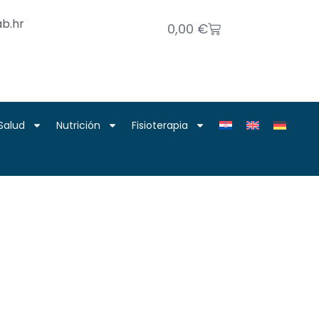
b.hr
0,00
€
Salud
Nutrición
Fisioterapia