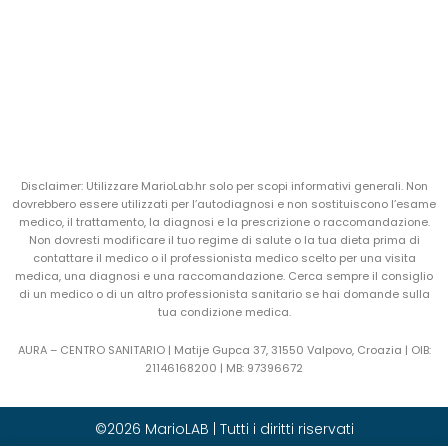
Disclaimer: Utilizzare MarioLab.hr solo per scopi informativi generali. Non
dovrebbero essere utilizzati per l’autodiagnosi e non sostituiscono l’esame
medico, il trattamento, la diagnosi e la prescrizione o raccomandazione.
Non dovresti modificare il tuo regime di salute o la tua dieta prima di
contattare il medico o il professionista medico scelto per una visita
medica, una diagnosi e una raccomandazione. Cerca sempre il consiglio
di un medico o di un altro professionista sanitario se hai domande sulla
tua condizione medica.
AURA – CENTRO SANITARIO | Matije Gupca 37, 31550 Valpovo, Croazia |
OIB:
21146168200 |
MB:
97396672
©2026 MarioLAB | Tutti i diritti riservati