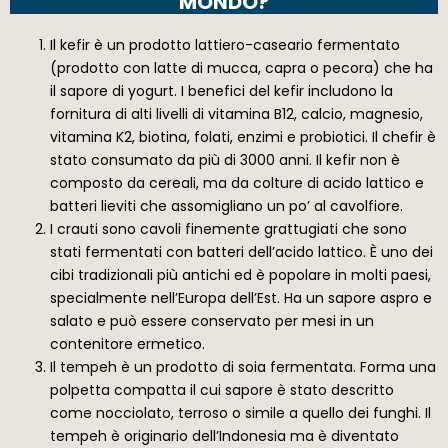
MONDO?
Il kefir è un prodotto lattiero-caseario fermentato
(prodotto con latte di mucca, capra o pecora) che ha
il sapore di yogurt. I benefici del kefir includono la
fornitura di alti livelli di vitamina B12, calcio, magnesio,
vitamina K2, biotina, folati, enzimi e probiotici. Il chefir è
stato consumato da più di 3000 anni. Il kefir non è
composto da cereali, ma da colture di acido lattico e
batteri lieviti che assomigliano un po’ al cavolfiore.
I crauti sono cavoli finemente grattugiati che sono
stati fermentati con batteri dell’acido lattico. È uno dei
cibi tradizionali più antichi ed è popolare in molti paesi,
specialmente nell’Europa dell’Est. Ha un sapore aspro e
salato e può essere conservato per mesi in un
contenitore ermetico.
Il tempeh è un prodotto di soia fermentata. Forma una
polpetta compatta il cui sapore è stato descritto
come nocciolato, terroso o simile a quello dei funghi. Il
tempeh è originario dell’Indonesia ma è diventato