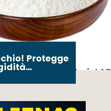
cchio! Protegge
igidità…