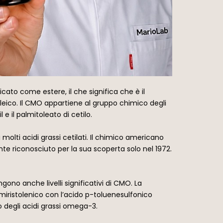
ato come estere, il che significa che è il
toleico. Il CMO appartiene al gruppo chimico degli
il e il palmitoleato di cetilo.
olti acidi grassi cetilati. Il chimico americano
ente riconosciuto per la sua scoperta solo nel 1972.
ngono anche livelli significativi di CMO. La
miristolenico con l’acido p-toluenesulfonico
o degli acidi grassi omega-3.