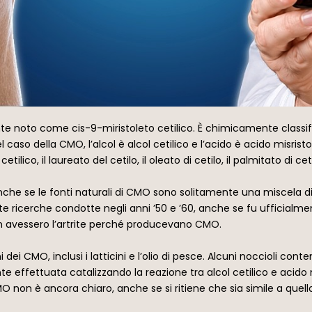
te noto come cis-9-miristoleto cetilico. È chimicamente classific
l caso della CMO, l’alcol è alcol cetilico e l’acido è acido misris
tilico, il laureato del cetilo, il oleato di cetilo, il palmitato di cet
che se le fonti naturali di CMO sono solitamente una miscela di m
ante ricerche condotte negli anni ’50 e ’60, anche se fu ufficialm
 non avessero l’artrite perché producevano CMO.
dei CMO, inclusi i latticini e l’olio di pesce. Alcuni noccioli conte
effettuata catalizzando la reazione tra alcol cetilico e acido 
O non è ancora chiaro, anche se si ritiene che sia simile a quell