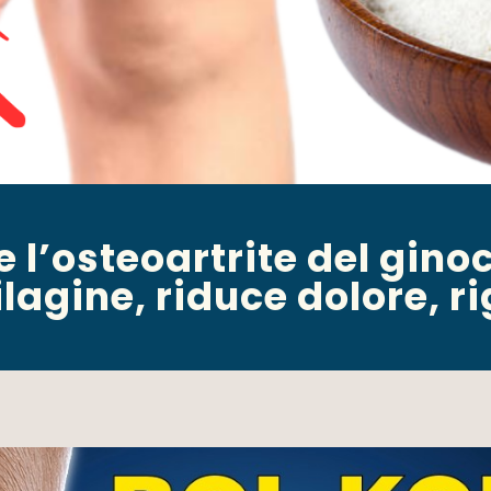
e l’osteoartrite del gino
ilagine, riduce dolore, r