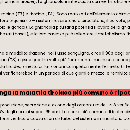
gli ormoni tiroidei). La ghiandola è intrecciata con vie linfatich
ironina (T3) e tiroxina (T4). Sono realizzati dall’elemento chimi
ero organismo – i sistemi respiratorio e circolatorio, il cervello, 
pio le gonadi). La ghiandola pituitaria potenzia il lavoro della ghi
sali (basali), e la loro carenza può rallentare il metabolismo f
e modalità d’azione. Nel flusso sanguigno, circa il 90% degli ormo
ina (T3) agisce quattro volte più fortemente, ma in un periodo p
a tiroidea smetta di funzionare completamente, l’emivita (il t
 verificherebbe in un periodo di due giorni e mezzo, e l’emivita 
unga la malattia tiroidea più comune è l’ipo
a produzione, secrezione e azione degli ormoni tiroidei. Può veri
nel 6% degli uomini sopra i 65 anni. La causa più comune di ipoti
 che si verifica a causa di un disturbo del sistema immunitario c