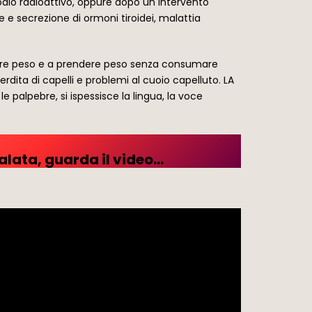
 iodio radioattivo, oppure dopo un intervento
e e secrezione di ormoni tiroidei, malattia
dere peso e a prendere peso senza consumare
rdita di capelli e problemi al cuoio capelluto. LA
le palpebre, si ispessisce la lingua, la voce
alata, guarda il video…