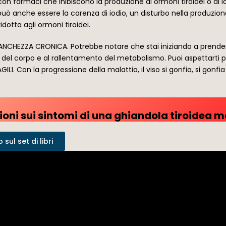
o con farmaci che inibiscono la produzione di ormoni tiroidei o di
o può anche essere la carenza di iodio, un disturbo nella produzion
idotta agli ormoni tiroidei.
STANCHEZZA CRONICA. Potrebbe notare che stai iniziando a pren
 del corpo e al rallentamento del metabolismo. Puoi aspettarti pe
LI. Con la progressione della malattia, il viso si gonfia, si gonfia 
oni sui sintomi di una ghiandola tiroidea m
sul set di libri