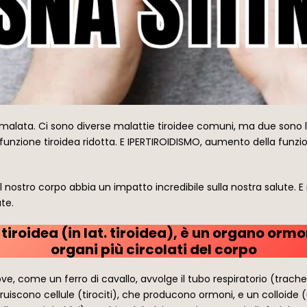
de malata. Ci sono diverse malattie tiroidee comuni, ma due sono 
unzione tiroidea ridotta. E IPERTIROIDISMO, aumento della funzion
nostro corpo abbia un impatto incredibile sulla nostra salute. E
te.
tiroidea (in lat. tiroidea), è un organo ormo
organi più circolati del corpo
dove, come un ferro di cavallo, avvolge il tubo respiratorio (trachea
ostruiscono cellule (tirociti), che producono ormoni, e un colloide