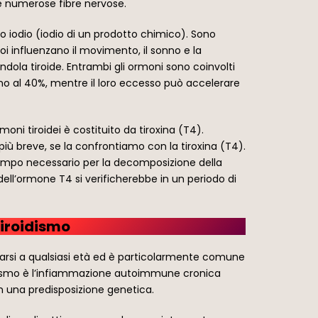
e e numerose fibre nervose.
co iodio (iodio di un prodotto chimico). Sono
poi influenzano il movimento, il sonno e la
andola tiroide. Entrambi gli ormoni sono coinvolti
ino al 40%, mentre il loro eccesso può accelerare
ni tiroidei è costituito da tiroxina (T4).
iù breve, se la confrontiamo con la tiroxina (T4).
empo necessario per la decomposizione della
dell’ormone T4 si verificherebbe in un periodo di
tiroidismo
ficarsi a qualsiasi età ed è particolarmente comune
roidismo è l’infiammazione autoimmune cronica
on una predisposizione genetica.