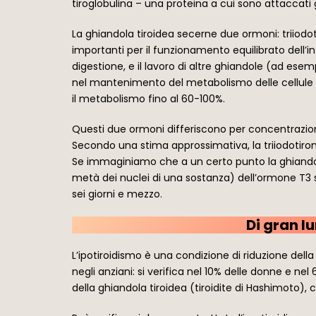
tiroglobulina – una proteina a cui sono attaccati 
La ghiandola tiroidea secerne due ormoni: triiodot
importanti per il funzionamento equilibrato dell’int
digestione, e il lavoro di altre ghiandole (ad esem
nel mantenimento del metabolismo delle cellule ba
il metabolismo fino al 60-100%.
Questi due ormoni differiscono per concentrazione 
Secondo una stima approssimativa, la triiodotiron
Se immaginiamo che a un certo punto la ghiandol
metà dei nuclei di una sostanza) dell’ormone T3 si
sei giorni e mezzo.
Di gran l
L’ipotiroidismo è una condizione di riduzione dell
negli anziani: si verifica nel 10% delle donne e 
della ghiandola tiroidea (tiroidite di Hashimoto),