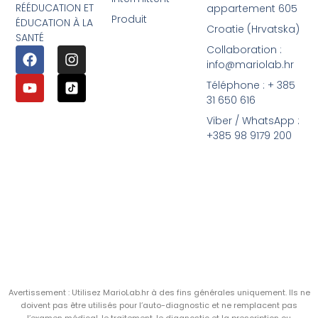
RÉÉDUCATION ET
appartement 605
Produit
ÉDUCATION À LA
Croatie (Hrvatska)
SANTÉ
Collaboration :
info@mariolab.hr
Téléphone : + 385
31 650 616
Viber / WhatsApp :
+385 98 9179 200
Avertissement : Utilisez MarioLab.hr à des fins générales uniquement. Ils ne
doivent pas être utilisés pour l’auto-diagnostic et ne remplacent pas
l’examen médical, le traitement, le diagnostic et la prescription ou