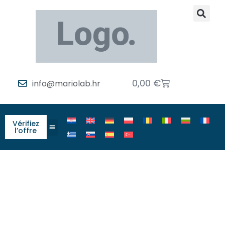
0,00
€
info@mariolab.hr
Vérifiez
l’offre