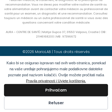
recommandation. Vous ne devez pas modifier votre routine de santé ou
votre alimentation avant de contacter votre médecin ou professionnel de
santé pour un examen, un diagnostic et une recommandation. Consultez
toujours un médecin ou un autre professionnel de santé si vous avez des
questions concernant votre condition médicale.
AURA – CENTRE DE SANTÉ | Matije Gupca 37, 31550 Valpovo, Croatie |
OIB :
21146168200 |
MB :
97396672
©2026 MarioLAB | Tous droits réservés
Kako bi se osigurao ispravan rad ovih web-stranica, ponekad
Hrvatski
(
Croate
)
English
(
Anglais
)
na vaše uređaje pohranjujemo male podatkovne datoteke
Deutsch
(
Allemand
)
Polski
(
Polonais
)
poznate pod nazivom kolačići. Ovdje možete pročitati naša
Română
(
Roumain
)
Italiano
(
Italien
)
Pravila privatnosti i Uvjete korištenja.
Български
(
Bulgare
)
Français
Prihvaćam
Ελληνικά
(
Grec moderne
)
Slovenčina
(
Slave
)
Español
(
Espagnol
)
Türkçe
(
Turc
)
Kolačići
Refuser