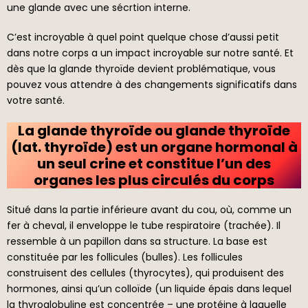
une glande avec une sécrtion interne.
C’est incroyable à quel point quelque chose d’aussi petit
dans notre corps a un impact incroyable sur notre santé. Et
dès que la glande thyroïde devient problématique, vous
pouvez vous attendre à des changements significatifs dans
votre santé.
La glande thyroïde ou glande thyroïde
(lat. thyroïde) est un organe hormonal à
un seul crine et constitue l’un des
organes les plus circulés du corps
Situé dans la partie inférieure avant du cou, où, comme un
fer à cheval, il enveloppe le tube respiratoire (trachée). Il
ressemble à un papillon dans sa structure. La base est
constituée par les follicules (bulles). Les follicules
construisent des cellules (thyrocytes), qui produisent des
hormones, ainsi qu’un colloïde (un liquide épais dans lequel
la thyroglobuline est concentrée – une protéine à laquelle