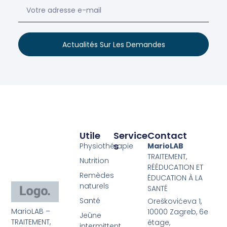
Actualités Sur Les Demandes
Utile
Service
Contact
S
Physiothérapie
MarioLAB
TRAITEMENT,
Nutrition
RÉÉDUCATION ET
Remèdes
ÉDUCATION À LA
naturels
SANTÉ
Santé
Oreškovićeva 1,
MarioLAB –
10000 Zagreb, 6e
Jeûne
TRAITEMENT,
étage,
intermittent