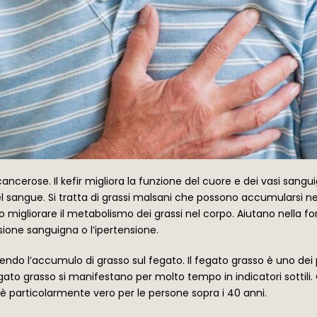
cancerose. Il kefir migliora la funzione del cuore e dei vasi sangu
 nel sangue. Si tratta di grassi malsani che possono accumularsi nel
 migliorare il metabolismo dei grassi nel corpo. Aiutano nella for
ssione sanguigna o l’ipertensione.
edendo l’accumulo di grasso sul fegato. Il fegato grasso è uno de
gato grasso si manifestano per molto tempo in indicatori sottili.
 particolarmente vero per le persone sopra i 40 anni.