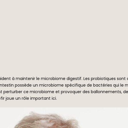
 aident à maintenir le microbiome digestif. Les probiotiques son
re intestin possède un microbiome spécifique de bactéries qui le
 perturber ce microbiome et provoquer des ballonnements, des i
r joue un rôle important ici.