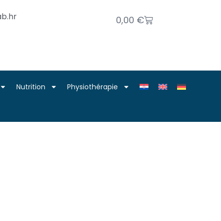
b.hr
0,00
€
Nutrition
Physiothérapie