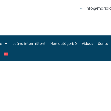
info@mariola
es
Jeûne intermittent
Non catégorisé
Vidéos
Santé