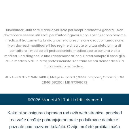
Disclaimer: Utilizzare MarioLab.hr solo per scopi informativi generali. Non
dovrebbero essere utilizzati per l’autodiagnosi e non sostituiscono l’esame
medico, il trattamento, la diagnosi e la prescrizione o raccomandazione.
Non dovresti modificare il tuo regime di salute o la tua dieta prima di
contattare il medico o il professionista medico scelto per una visita
medica, una diagnosi e una raccomandazione. Cerca sempre il consiglio
di un medico o di un altro professionista sanitario se hai domande sulla
tua condizione medica.
AURA – CENTRO SANITARIO | Matije Gupca 37, 31550 Valpovo, Croazia |
OIB:
21146168200 |
MB:
97396672
©2026 MarioLAB | Tutti i diritti riservati
Kako bi se osigurao ispravan rad ovih web-stranica, ponekad
Hrvatski
(
Croato
)
English
(
Inglese
)
na vaše uređaje pohranjujemo male podatkovne datoteke
Deutsch
(
Tedesco
)
Polski
(
Polacco
)
poznate pod nazivom kolačići. Ovdje možete pročitati naša