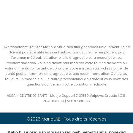
Avertissement : Utilisez MarioLab.hr à des fins générales uniquement. Ils ne
doivent pas être utilisés pour l’auto-diagnostic et ne remplacent pas
l’examen médical, le traitement, le diagnostic et la prescription ou
recommandation. Vous ne devez pas modifier votre routine de santé ou
votre alimentation avant de contacter votre médecin ou professionnel de
santé pour un examen, un diagnostic et une recommandation. Consultez
toujours un médecin ou un autre professionnel de santé si vous avez des
questions concernant votre condition médicale.
AURA – CENTRE DE SANTÉ | Matije Gupca 37, 31550 Valpovo, Croatie |
OIB :
21146168200 |
MB :
97396672
©2026 MarioLAB | Tous droits réservés
Kako bi se osigurao ispravan rad ovih web-stranica, ponekad
Hrvatski
(
Croate
)
English
(
Anglais
)