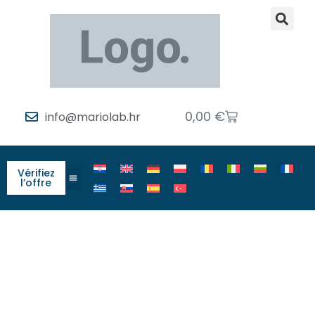
0,00
€
info@mariolab.hr
Vérifiez
l’offre