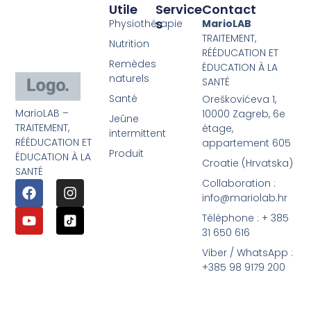
Utile
Service
Contact
S
Physiothérapie
MarioLAB
TRAITEMENT,
Nutrition
RÉÉDUCATION ET
Remèdes
ÉDUCATION À LA
naturels
SANTÉ
Santé
Oreškovićeva 1,
MarioLAB –
10000 Zagreb, 6e
Jeûne
TRAITEMENT,
étage,
intermittent
RÉÉDUCATION ET
appartement 605
Produit
ÉDUCATION À LA
Croatie (Hrvatska)
SANTÉ
Collaboration :
info@mariolab.hr
Téléphone : + 385
31 650 616
Viber / WhatsApp :
+385 98 9179 200