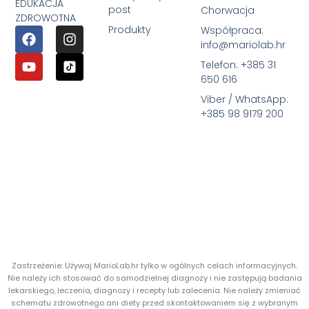
EDUKACJA
post
Chorwacja
ZDROWOTNA
Produkty
Współpraca:
info@mariolab.hr
Telefon: +385 31
650 616
Viber / WhatsApp:
+385 98 9179 200
Zastrzeżenie: Używaj MarioLab.hr tylko w ogólnych celach informacyjnych.
Nie należy ich stosować do samodzielnej diagnozy i nie zastępują badania
lekarskiego, leczenia, diagnozy i recepty lub zalecenia. Nie należy zmieniać
schematu zdrowotnego ani diety przed skontaktowaniem się z wybranym