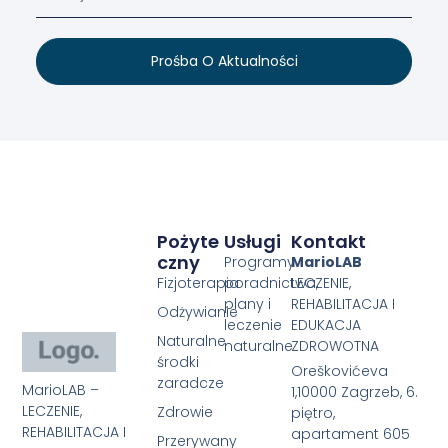
Prośba O Aktualności
Pożyte
Usługi
Kontakt
Czny
Programy
MarioLAB
Fizjoterapia
poradnictwa,
LECZENIE,
plany i
REHABILITACJA I
Odżywianie
leczenie
EDUKACJA
Naturalne
naturalne
ZDROWOTNA
środki
Oreškovićeva
zaradcze
MarioLAB –
1,10000 Zagrzeb, 6.
LECZENIE,
Zdrowie
piętro,
REHABILITACJA I
apartament 605
Przerywany