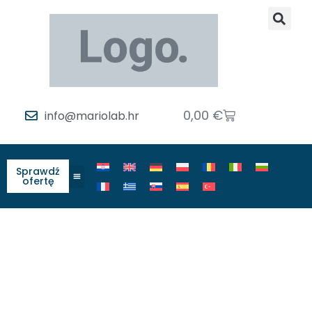
0,00
€
info@mariolab.hr
Sprawdź
ofertę