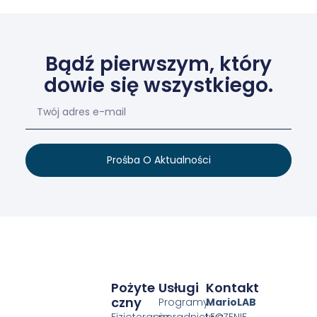
Bądź pierwszym, który
dowie się wszystkiego.
Prośba O Aktualności
Pożyte
Usługi
Kontakt
Czny
Programy
MarioLAB
Fizjoterapia
poradnictwa,
LECZENIE,