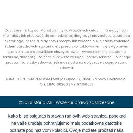
Zastrzeżenie: Używaj MarioLab.hr tylko w ogólnych celach informacyjnych.
Nie należy ich stosować do samodzielnej diagnozy i nie zastępują badania
lekarskiego, leczenia, diagnozy i recepty lub zalecenia. Nie należy zmieniać
schematu zdrowotnego ani diety przed skontaktowaniem się z wybranym
lekarzem lub pracownikiem służby zdrowia i zwróceniem się o badanie
lekarskie, diagnozę i zalecenie. Zawsze zasięgnij porady lekarza lub innego
pracownika służby zdrowia, jeśli masz pytania dotyczące swojego stanu
zdrowia.
AURA – CENTRUM ZDROWIA | Matije Gupca 37, 31550 Valpovo, Chorwacja |
OIB:
21146168200 |
MB:
97396672
©2026 MarioLAB | Wszelkie prawa zastrzeżone
Hrvatski
(
Chorwacki
)
English
(
Angielski
)
Kako bi se osigurao ispravan rad ovih web-stranica, ponekad
na vaše uređaje pohranjujemo male podatkovne datoteke
Deutsch
(
Niemiecki
)
Polski
poznate pod nazivom kolačići. Ovdje možete pročitati naša
Română
(
Rumuński
)
Italiano
(
Włoski
)