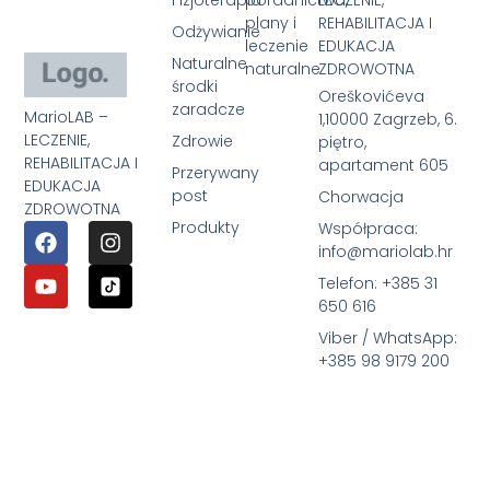
plany i
REHABILITACJA I
Odżywianie
leczenie
EDUKACJA
Naturalne
naturalne
ZDROWOTNA
środki
Oreškovićeva
zaradcze
MarioLAB –
1,10000 Zagrzeb, 6.
LECZENIE,
Zdrowie
piętro,
REHABILITACJA I
apartament 605
Przerywany
EDUKACJA
post
Chorwacja
ZDROWOTNA
Produkty
Współpraca:
info@mariolab.hr
Telefon: +385 31
650 616
Viber / WhatsApp:
+385 98 9179 200