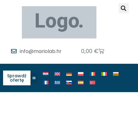
0,00
€
info@mariolab.hr
Sprawdź
ofertę