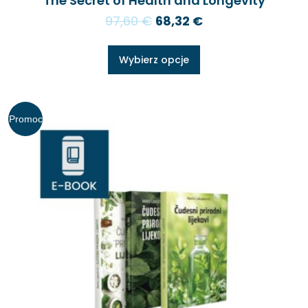
The Secret of Health and Longevity
97,60
€
68,32
€
Wybierz opcje
Promoc
ja!