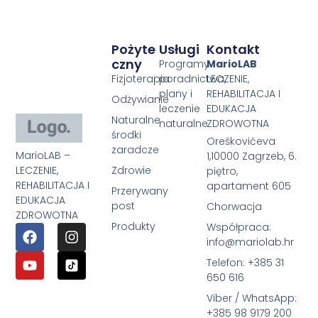
Pożyte
Usługi
Kontakt
Czny
Programy
MarioLAB
Fizjoterapia
poradnictwa,
LECZENIE,
plany i
REHABILITACJA I
Odżywianie
leczenie
EDUKACJA
Naturalne
naturalne
ZDROWOTNA
środki
Oreškovićeva
zaradcze
MarioLAB –
1,10000 Zagrzeb, 6.
LECZENIE,
Zdrowie
piętro,
REHABILITACJA I
apartament 605
Przerywany
EDUKACJA
post
Chorwacja
ZDROWOTNA
Produkty
Współpraca:
info@mariolab.hr
Telefon: +385 31
650 616
Viber / WhatsApp:
+385 98 9179 200