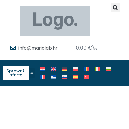
0,00
€
info@mariolab.hr
Sprawdź
ofertę