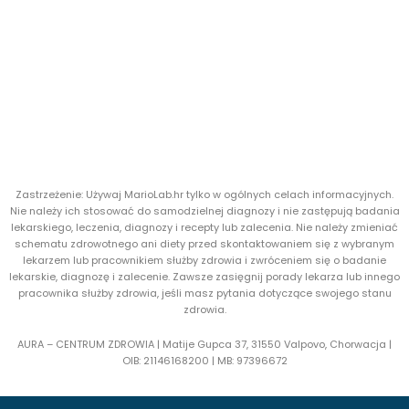
Zastrzeżenie: Używaj MarioLab.hr tylko w ogólnych celach informacyjnych.
Nie należy ich stosować do samodzielnej diagnozy i nie zastępują badania
lekarskiego, leczenia, diagnozy i recepty lub zalecenia. Nie należy zmieniać
schematu zdrowotnego ani diety przed skontaktowaniem się z wybranym
lekarzem lub pracownikiem służby zdrowia i zwróceniem się o badanie
lekarskie, diagnozę i zalecenie. Zawsze zasięgnij porady lekarza lub innego
pracownika służby zdrowia, jeśli masz pytania dotyczące swojego stanu
zdrowia.
AURA – CENTRUM ZDROWIA | Matije Gupca 37, 31550 Valpovo, Chorwacja |
OIB:
21146168200 |
MB:
97396672