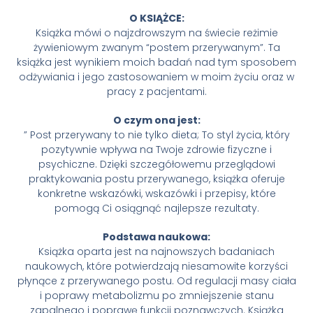
O KSIĄŻCE:
Książka mówi o najzdrowszym na świecie reżimie
żywieniowym zwanym “postem przerywanym”. Ta
książka jest wynikiem moich badań nad tym sposobem
odżywiania i jego zastosowaniem w moim życiu oraz w
pracy z pacjentami.
O czym ona jest:
” Post przerywany to nie tylko dieta; To styl życia, który
pozytywnie wpływa na Twoje zdrowie fizyczne i
psychiczne. Dzięki szczegółowemu przeglądowi
praktykowania postu przerywanego, książka oferuje
konkretne wskazówki, wskazówki i przepisy, które
pomogą Ci osiągnąć najlepsze rezultaty.
Podstawa naukowa:
Książka oparta jest na najnowszych badaniach
naukowych, które potwierdzają niesamowite korzyści
płynące z przerywanego postu. Od regulacji masy ciała
i poprawy metabolizmu po zmniejszenie stanu
zapalnego i poprawę funkcji poznawczych. Książka