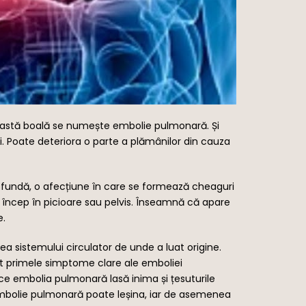
ceastă boală se numește embolie pulmonară. Și
. Poate deteriora o parte a plămânilor din cauza
undă, o afecțiune în care se formează cheaguri
încep în picioare sau pelvis. Înseamnă că apare
e.
a sistemului circulator de unde a luat origine.
nt primele simptome clare ale emboliei
 embolia pulmonară lasă inima și țesuturile
 embolie pulmonară poate leșina, iar de asemenea