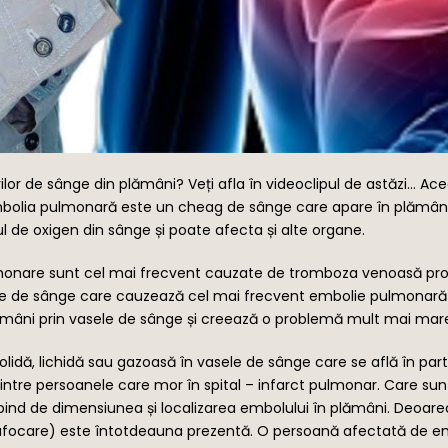
or de sânge din plămâni? Veți afla în videoclipul de astăzi… A
 Embolia pulmonară este un cheag de sânge care apare în plămâni
lul de oxigen din sânge și poate afecta și alte organe.
nare sunt cel mai frecvent cauzate de tromboza venoasă prof
ile de sânge care cauzează cel mai frecvent embolie pulmonară 
lămâni prin vasele de sânge și creează o problemă mult mai mar
ă, lichidă sau gazoasă în vasele de sânge care se află în parte
ntre persoanele care mor în spital – infarct pulmonar. Care su
 de dimensiunea și localizarea embolului în plămâni. Deoarece
e (sufocare) este întotdeauna prezentă. O persoană afectată de