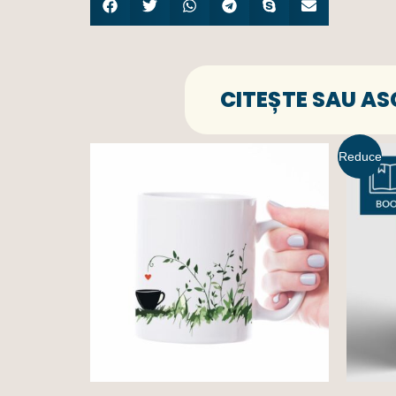
CITEȘTE SAU A
Reduce
ri!