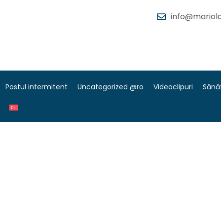
info@mariola
Postul intermitent
Uncategorized @ro
Videoclipuri
Sănă