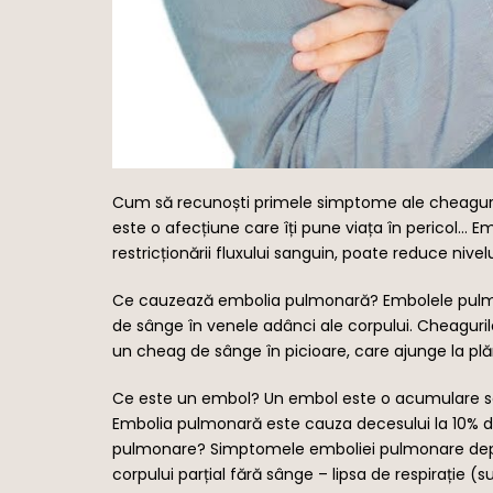
Cum să recunoști primele simptome ale cheaguril
este o afecțiune care îți pune viața în pericol…
restricționării fluxului sanguin, poate reduce nive
Ce cauzează embolia pulmonară? Embolele pulmo
de sânge în venele adânci ale corpului. Cheagur
un cheag de sânge în picioare, care ajunge la p
Ce este un embol? Un embol este o acumulare solid
Embolia pulmonară este cauza decesului la 10% di
pulmonare? Simptomele emboliei pulmonare depind
corpului parțial fără sânge – lipsa de respirați