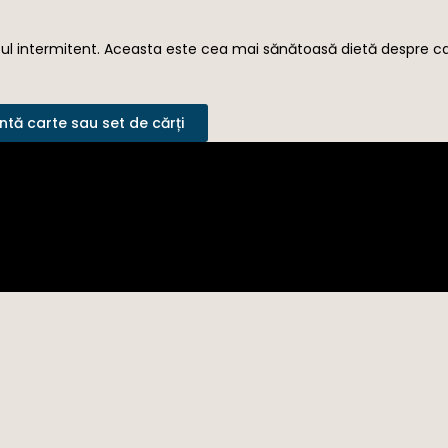
stul intermitent. Aceasta este cea mai sănătoasă dietă despre ca
tă carte sau set de cărți