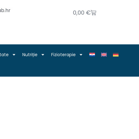
b.hr
0,00
€
tate
Nutriție
Fizioterapie