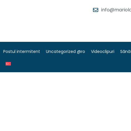
info@mariola
Postul intermitent
Uncategorized @ro
Videoclipuri
Sănă