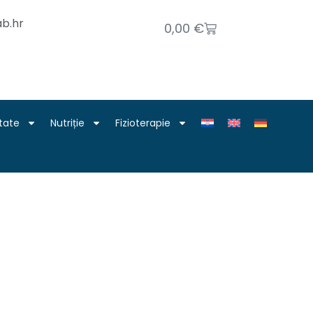
b.hr
0,00
€
tate
Nutriție
Fizioterapie