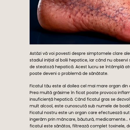
Astăzi vă voi povesti despre simptomele clare al
stadiul inițial al bolii hepatice, iar când nu obs
de steatoză hepatică. Acest lucru se întâmplă atu
poate deveni o problemă de sănătate.
Ficatul tău este al doilea cel mai mare organ din 
Prea multă grăsime în ficat poate provoca inflamați
insuficiență hepatică. Când ficatul gras se dezv
mult alcool, este cunoscută sub numele de boală
Ficatul nostru este un organ care efectuează sute
ingerăm prin mâncare, băutură, medicamente… Cu 
ficatul este sănătos, filtrează complet toxinele, 