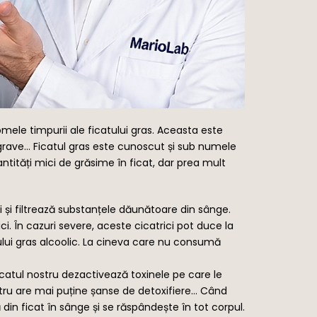
ele timpurii ale ficatului gras. Aceasta este
ai grave… Ficatul gras este cunoscut și sub numele
tități mici de grăsime în ficat, dar prea mult
ri și filtrează substanțele dăunătoare din sânge.
i. În cazuri severe, aceste cicatrici pot duce la
ului gras alcoolic. La cineva care nu consumă
catul nostru dezactivează toxinele pe care le
ru are mai puține șanse de detoxifiere… Când
din ficat în sânge și se răspândește în tot corpul.