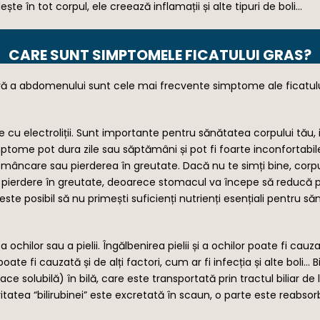
e în tot corpul, ele creează inflamații și alte tipuri de boli…
CARE SUNT SIMPTOMELE FICATULUI GRAS?
ră a abdomenului sunt cele mai frecvente simptome ale ficatului
 electroliții. Sunt importante pentru sănătatea corpului tău, iar
simptome pot dura zile sau săptămâni și pot fi foarte inconfortabil
 mâncare sau pierderea în greutate. Dacă nu te simți bine, corpu
la pierdere în greutate, deoarece stomacul va începe să reducă
este posibil să nu primești suficienți nutrienți esențiali pentru 
 ochilor sau a pielii. Îngălbenirea pielii și a ochilor poate fi cau
oate fi cauzată și de alți factori, cum ar fi infecția și alte boli…
ce solubilă) în bilă, care este transportată prin tractul biliar de l
oritatea “bilirubinei” este excretată în scaun, o parte este reabsor