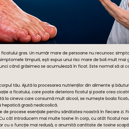
e ficatului gras. Un număr mare de persoane nu recunosc simptom
ervi simptomele timpurii, ești expus unui risc mare de boli mult m
nci când grăsimea se acumulează în ficat. Este normal să ai can
corpul tău. Ajută la procesarea nutrienților din alimente și băutu
e a ficatului, care poate deteriora ficatul și poate crea cicatric
oltă la cineva care consumă mult alcool, se numește boala ficat
 hepatică grasă nealcoolică.
 de procese esențiale pentru sănătatea noastră în fiecare zi. Fi
cât introducem mai multe toxine în corp, cu atât ficatul nost
dar cu o funcție mai redusă, o anumită cantitate de toxine scapă 