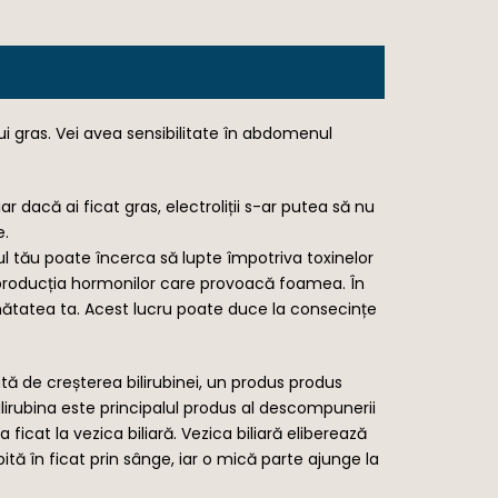
 gras. Vei avea sensibilitate în abdomenul
 dacă ai ficat gras, electroliții s-ar putea să nu
e.
l tău poate încerca să lupte împotriva toxinelor
 producția hormonilor care provoacă foamea. În
sănătatea ta. Acest lucru poate duce la consecințe
zată de creșterea bilirubinei, un produs produs
 Bilirubina este principalul produs al descompunerii
a ficat la vezica biliară. Vezica biliară eliberează
bită în ficat prin sânge, iar o mică parte ajunge la