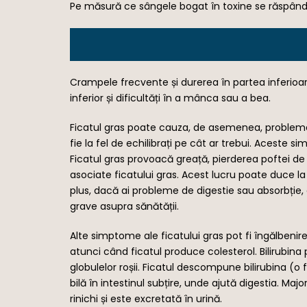
Pe măsură ce sângele bogat în toxine se răspândeșt
Crampele frecvente și durerea în partea inferioa
inferior și dificultăți în a mânca sau a bea.
Ficatul gras poate cauza, de asemenea, probleme cu
fie la fel de echilibrați pe cât ar trebui. Aceste 
Ficatul gras provoacă greață, pierderea poftei de
asociate ficatului gras. Acest lucru poate duce 
plus, dacă ai probleme de digestie sau absorbție, 
grave asupra sănătății.
Alte simptome ale ficatului gras pot fi îngălbenirea
atunci când ficatul produce colesterol. Bilirubina p
globulelor roșii. Ficatul descompune bilirubina (o fa
bilă în intestinul subțire, unde ajută digestia. Maj
rinichi și este excretată în urină.