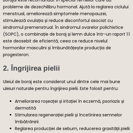
probleme de dezechilibru hormonal. Ajută la reglarea ciclului
menstrual, ameliorează simptomele menopauzei,
stimulează ovulația și reduce disconfortul asociat cu
sindromul premenstrual. În sindromul ovarelor polichistice
(SOPC), o combinație de boraj și lemn dulce într-un raport 1:1
este deosebit de eficientă, ceea ce reduce nivelul
hormonilor masculini și îmbunătățește producția de
progesteron.
2. Îngrijirea pielii
Uleiul de boraj este considerat unul dintre cele mai bune
uleiuri naturale pentru îngrijirea pielii. Este folosit pentru:
Ameliorarea roșeaței și iritației în eczemă, psoriazis și
dermatită
Stimularea regenerației pielii și încetinirea semnelor
îmbătrânirii
Reglarea producției de sebum, reducerea graxității pielii