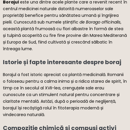
Borajul
este una dintre acele plante care a revenit recent în
centrul medicinei naturale datorită numeroaselor sale
proprietăți benefice pentru sănătatea umană și îngrijirea
pielii. Cunoscută sub numele științific
de Borago officinalis
,
această plantă frumoasă cu flori albastre în formă de stea
și tulpină acoperită cu fire fine provine din Marea Mediterană
și Europa de Sud, fiind cultivată și crescând sălbatic în
întreaga lume.
Istorie și fapte interesante despre boraj
Borajul a fost istoric apreciat ca plantă medicinală. Romanii
o foloseau pentru a calma inima și a ridica starea de spirit, în
timp ce în secolul al XVII-lea, crenguțele sale erau
cunoscute ca un stimulent natural pentru concentrare și
claritate mentală. Astăzi, după o perioadă de neglijență,
borajul își recâștigă rolul în fitoterapia modernă și
vindecarea naturală.
Compoziție chimică și compuși activi