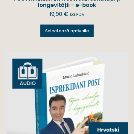
longevității – e-book
19,90
€
sa PDV
Selectează opțiunile