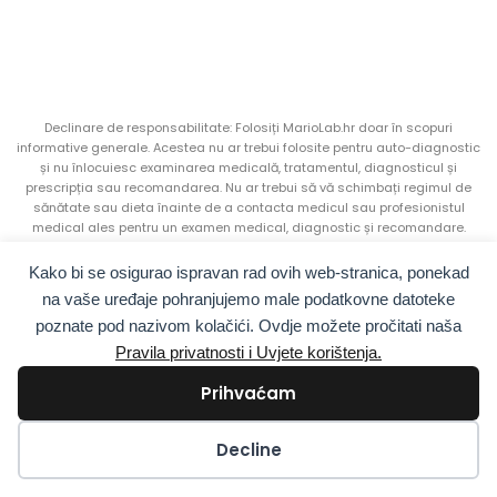
Declinare de responsabilitate: Folosiți MarioLab.hr doar în scopuri
informative generale. Acestea nu ar trebui folosite pentru auto-diagnostic
și nu înlocuiesc examinarea medicală, tratamentul, diagnosticul și
prescripția sau recomandarea. Nu ar trebui să vă schimbați regimul de
sănătate sau dieta înainte de a contacta medicul sau profesionistul
medical ales pentru un examen medical, diagnostic și recomandare.
Solicitați întotdeauna sfatul unui medic sau al altui profesionist din
domeniul sănătății dacă aveți întrebări legate de afecțiunea
Kako bi se osigurao ispravan rad ovih web-stranica, ponekad
dumneavoastră medicală.
na vaše uređaje pohranjujemo male podatkovne datoteke
poznate pod nazivom kolačići. Ovdje možete pročitati naša
AURA – CENTRU DE SĂNĂTATE | Matije Gupca 37, 31550 Valpovo, Croația |
OIB:
21146168200 |
MB:
97396672
Pravila privatnosti i Uvjete korištenja.
Prihvaćam
©2026 MarioLAB | Toate drepturile rezervate
Kolačići
Decline
Hrvatski
(
Croată
)
English
(
Engleză
)