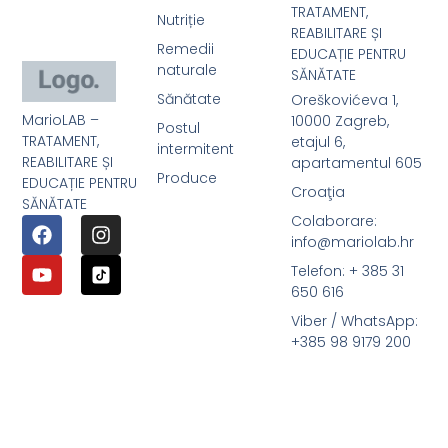
TRATAMENT,
Nutriție
REABILITARE ȘI
Remedii
EDUCAȚIE PENTRU
naturale
SĂNĂTATE
Sănătate
Oreškovićeva 1,
MarioLAB –
10000 Zagreb,
Postul
TRATAMENT,
etajul 6,
intermitent
REABILITARE ȘI
apartamentul 605
Produce
EDUCAȚIE PENTRU
Croaţia
SĂNĂTATE
Colaborare:
info@mariolab.hr
Telefon: + 385 31
650 616
Viber / WhatsApp:
+385 98 9179 200