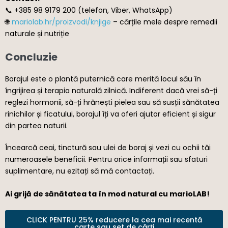
📞 +385 98 9179 200 (telefon, Viber, WhatsApp)
🌐
mariolab.hr/proizvodi/knjige
– cărțile mele despre remedii
naturale și nutriție
Concluzie
Borajul este o plantă puternică care merită locul său în
îngrijirea și terapia naturală zilnică. Indiferent dacă vrei să-ți
reglezi hormonii, să-ți hrănești pielea sau să susții sănătatea
rinichilor și ficatului, borajul îți va oferi ajutor eficient și sigur
din partea naturii.
Încearcă ceai, tinctură sau ulei de boraj și vezi cu ochii tăi
numeroasele beneficii. Pentru orice informații sau sfaturi
suplimentare, nu ezitați să mă contactați.
Ai grijă de sănătatea ta în mod natural cu marioLAB!
CLICK PENTRU 25% reducere la cea mai recentă
carte sau set de cărți