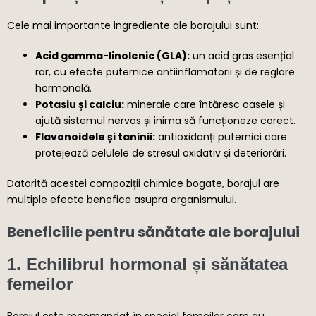
Cele mai importante ingrediente ale borajului sunt:
Acid gamma-linolenic (GLA):
un acid gras esențial
rar, cu efecte puternice antiinflamatorii și de reglare
hormonală.
Potasiu și calciu:
minerale care întăresc oasele și
ajută sistemul nervos și inima să funcționeze corect.
Flavonoidele și taninii:
antioxidanți puternici care
protejează celulele de stresul oxidativ și deteriorări.
Datorită acestei compoziții chimice bogate, borajul are
multiple efecte benefice asupra organismului.
Beneficiile pentru sănătate ale borajului
1. Echilibrul hormonal și sănătatea
femeilor
Borajul este recomandat în special femeilor care au