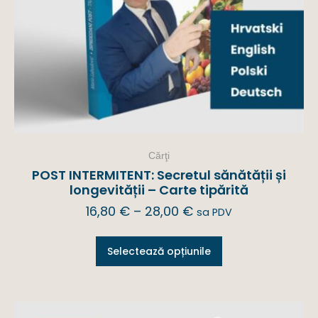
Cărţi
POST INTERMITENT: Secretul sănătății și
longevității – Carte tipărită
16,80
€
–
28,00
€
sa PDV
Selectează opțiunile