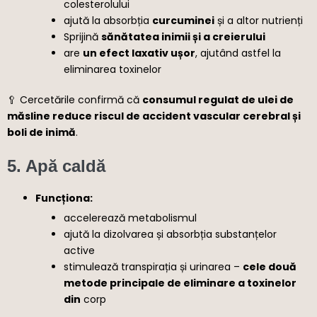
colesterolului
ajută la absorbția
curcuminei
și a altor nutrienți
Sprijină
sănătatea inimii și a creierului
are
un efect laxativ ușor
, ajutând astfel la
eliminarea toxinelor
🥄 Cercetările confirmă că
consumul regulat de ulei de
măsline reduce riscul de accident vascular cerebral și
boli de inimă
.
5.
Apă caldă
Funcționa:
accelerează metabolismul
ajută la dizolvarea și absorbția substanțelor
active
stimulează transpirația și urinarea –
cele două
metode principale de eliminare a toxinelor
din
corp