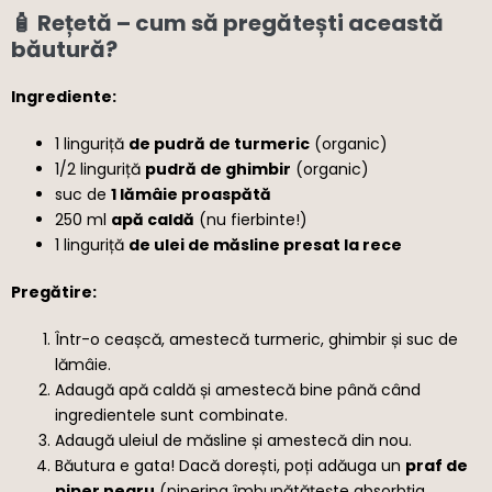
🧴 Rețetă – cum să pregătești această
băutură?
Ingrediente:
1 linguriță
de pudră de turmeric
(organic)
1/2 linguriță
pudră de ghimbir
(organic)
suc de
1 lămâie proaspătă
250 ml
apă caldă
(nu fierbinte!)
1 linguriță
de ulei de măsline presat la rece
Pregătire:
Într-o ceașcă, amestecă turmeric, ghimbir și suc de
lămâie.
Adaugă apă caldă și amestecă bine până când
ingredientele sunt combinate.
Adaugă uleiul de măsline și amestecă din nou.
Băutura e gata! Dacă dorești, poți adăuga un
praf de
piper negru
(piperina îmbunătățește absorbția