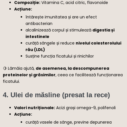
Compoziție:
Vitamina C, acid citric, flavonoide
Acțiune:
întărește imunitatea și are un efect
antibacterian
alcalinizează corpul și stimulează
digestia și
intestinele
curăță sângele și reduce
nivelul colesterolului
rău (LDL)
Susține funcția ficatului și rinichilor
🍋 Lămâia ajută,
de asemenea, la descompunerea
proteinelor și grăsimilor
, ceea ce facilitează funcționarea
ficatului.
4.
Ulei de măsline (presat la rece)
Valori nutriționale:
Acizi grași omega-9, polifenoli
Acțiune:
curăță vasele de sânge, previne depunerea