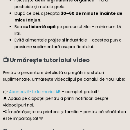
Folosește
doar ingrediente organice
– fără
pesticide și metale grele.
După ce bei, așteaptă
30–60 de minute înainte de
micul dejun
.
Bea
suficientă apă
pe parcursul zilei – minimum 1,5
litri.
Evită alimentele prăjite și industriale – acestea pun o
presiune suplimentară asupra ficatului.
📺 Urmărește tutorialul video
Pentru o prezentare detaliată a pregătirii și sfaturi
suplimentare, urmărește videoclipul pe canalul de YouTube:
👉
Abonează-te la marioLAB
– complet gratuit!
🔔 Apasă pe clopoțel pentru a primi notificări despre
videoclipuri noi.
📢 Împărtășește cu prietenii și familia – pentru că sănătatea
este împărtășită! 💚