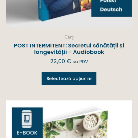
Cărţi
POST INTERMITENT: Secretul sănătății și
longevității – Audiobook
22,00
€
sa PDV
Selectează opțiunile