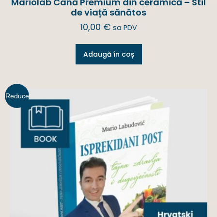
Mariolab Cană Premium din ceramică – Stil
de viață sănătos
10,00
€
sa PDV
Adaugă în coș
Reduce
ri!