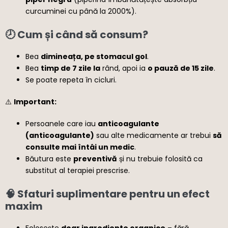
curcuminei cu până la 2000%).
🕗 Cum și când să consum?
Bea
dimineața, pe stomacul gol
.
Bea
timp de 7 zile la
rând, apoi ia
o pauză de 15 zile
.
Se poate repeta în cicluri.
⚠️
Important:
Persoanele care iau
anticoagulante
(anticoagulante)
sau alte medicamente ar trebui
să
consulte mai întâi un medic
.
Băutura este
preventivă
și nu trebuie folosită ca
substitut al terapiei prescrise.
🧠 Sfaturi suplimentare pentru un efect
maxim