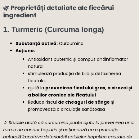
🌿 Proprietăți detaliate ale fiecărui
ingredient
1.
Turmeric (Curcuma longa)
Substanță activă:
Curcumina
Acțiune:
Antioxidant puternic și compus antiinflamator
natural
stimulează producția de bilă și detoxifierea
ficatului
ajută la
prevenirea ficatului gras, a cirozei și
a bolilor cronice ale ficatului
Reduce riscul
de cheaguri de sânge
și
promovează o circulație sănătoasă
🔬
Studiile arată că curcumina poate ajuta la prevenirea unor
forme de cancer hepatic și acționează ca o protecție
naturală împotriva deteriorării celulelor hepatice cauzate de