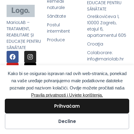
Remedii
EDUCAȚIE PENTRU
naturale
SĂNĂTATE
Sănătate
Oreškovićeva 1,
MarioLAB –
10000 Zagreb,
Postul
TRATAMENT,
etajul 6,
intermitent
REABILITARE ȘI
apartamentul 605
Produce
EDUCAȚIE PENTRU
Croaţia
SĂNĂTATE
Colaborare:
info@mariolab.hr
Telefon: + 385 31
Kako bi se osigurao ispravan rad ovih web-stranica, ponekad
650 616
na vaše uređaje pohranjujemo male podatkovne datoteke
Viber / WhatsApp:
poznate pod nazivom kolačići. Ovdje možete pročitati naša
+385 98 9179 200
Pravila privatnosti i Uvjete korištenja.
Prihvaćam
Kolačići
Decline