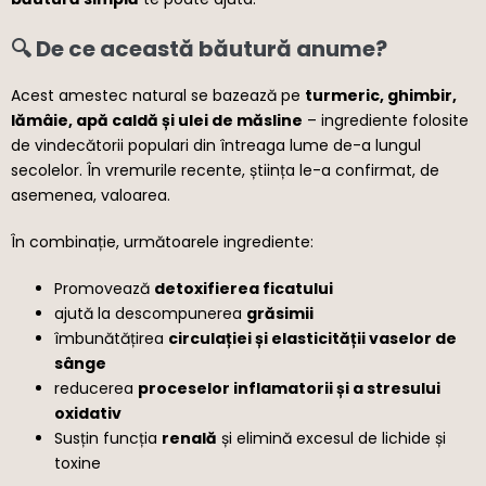
🔍 De ce această băutură anume?
Acest amestec natural se bazează pe
turmeric, ghimbir,
lămâie, apă caldă și ulei de măsline
– ingrediente folosite
de vindecătorii populari din întreaga lume de-a lungul
secolelor. În vremurile recente, știința le-a confirmat, de
asemenea, valoarea.
În combinație, următoarele ingrediente:
Promovează
detoxifierea ficatului
ajută la descompunerea
grăsimii
îmbunătățirea
circulației și elasticității vaselor de
sânge
reducerea
proceselor inflamatorii și a stresului
oxidativ
Susțin funcția
renală
și elimină excesul de lichide și
toxine