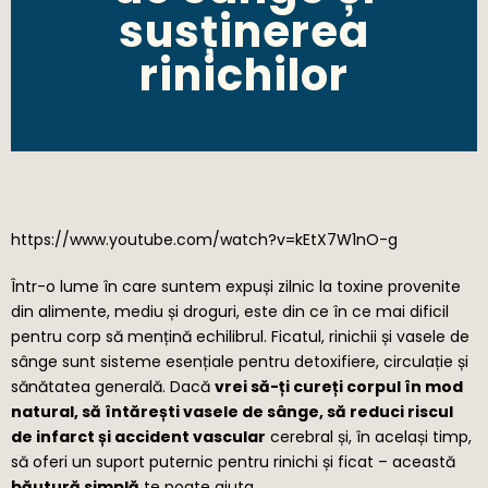
susținerea
rinichilor
https://www.youtube.com/watch?v=kEtX7W1nO-g
Într-o lume în care suntem expuși zilnic la toxine provenite
din alimente, mediu și droguri, este din ce în ce mai dificil
pentru corp să mențină echilibrul. Ficatul, rinichii și vasele de
sânge sunt sisteme esențiale pentru detoxifiere, circulație și
sănătatea generală. Dacă
vrei să-ți cureți corpul în mod
natural, să întărești vasele de sânge, să reduci riscul
de infarct și accident vascular
cerebral și, în același timp,
să oferi un suport puternic pentru rinichi și ficat – această
băutură simplă
te poate ajuta.