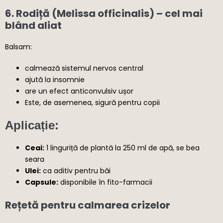
6.
Rodiță (Melissa officinalis)
– cel mai
blând aliat
Balsam:
calmează sistemul nervos central
ajută la insomnie
are un efect anticonvulsiv ușor
Este, de asemenea, sigură pentru copii
Aplicație:
Ceai:
1 linguriță de plantă la 250 ml de apă, se bea
seara
Ulei:
ca aditiv pentru băi
Capsule:
disponibile în fito-farmacii
Rețetă pentru calmarea crizelor