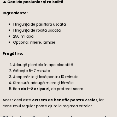
🫖
Ceai de pasiunior și roisaliță
Ingrediente:
1 linguriță de pasifloră uscată
1 linguriță de rodiță uscată
250 ml apă
Opțional: miere, lămâie
Pregătire:
Adaugă plantele în apa clocotită
Gătește 5–7 minute
Acoperă-te și lasă pentru 10 minute
Strecură, adaugă miere și lămâie
Bea
de 1–2 ori pe zi
, de preferat seara
Acest ceai este
extrem de benefic pentru creier
, iar
consumul regulat poate ajuta la reglarea crizelor.