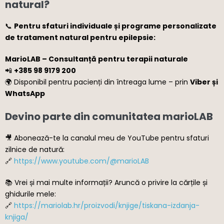
natural?
📞
Pentru sfaturi individuale și programe personalizate
de tratament natural pentru epilepsie:
MarioLAB – Consultanță pentru terapii naturale
📲
+385 98 9179 200
🌍 Disponibil pentru pacienți din întreaga lume – prin
Viber și
WhatsApp
Devino parte din comunitatea marioLAB
🎥 Abonează-te la canalul meu de YouTube pentru sfaturi
zilnice de natură:
🔗
https://www.youtube.com/@marioLAB
📚 Vrei și mai multe informații? Aruncă o privire la cărțile și
ghidurile mele:
🔗
https://mariolab.hr/proizvodi/knjige/tiskana-izdanja-
knjiga/