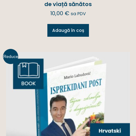
de viață sănătos
10,00
€
sa PDV
Adaugă în coș
Reduce
ri!