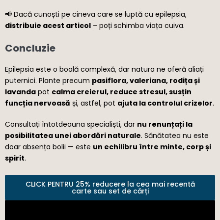
📢 Dacă cunoști pe cineva care se luptă cu epilepsia,
distribuie acest articol
– poți schimba viața cuiva.
Concluzie
Epilepsia este o boală complexă, dar natura ne oferă aliați
puternici. Plante precum
pasiflora, valeriana, rodița și
lavanda
pot
calma creierul, reduce stresul, susțin
funcția nervoasă
și, astfel, pot
ajuta la controlul crizelor
.
Consultați întotdeauna specialiști, dar
nu renunțați la
posibilitatea unei abordări naturale
. Sănătatea nu este
doar absența bolii — este
un echilibru între minte, corp și
spirit
.
CLICK PENTRU 25% reducere la cea mai recentă
carte sau set de cărți