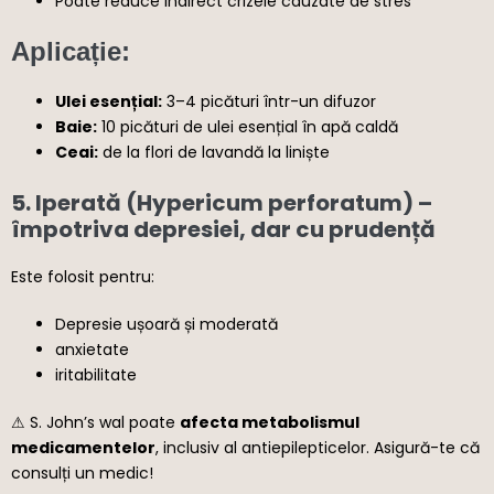
Poate reduce indirect crizele cauzate de stres
Aplicație:
Ulei esențial:
3–4 picături într-un difuzor
Baie:
10 picături de ulei esențial în apă caldă
Ceai:
de la flori de lavandă la liniște
5.
Iperată (Hypericum perforatum)
–
împotriva depresiei, dar cu prudență
Este folosit pentru:
Depresie ușoară și moderată
anxietate
iritabilitate
⚠ S. John’s wal poate
afecta metabolismul
medicamentelor
, inclusiv al antiepilepticelor. Asigură-te că
consulți un medic!