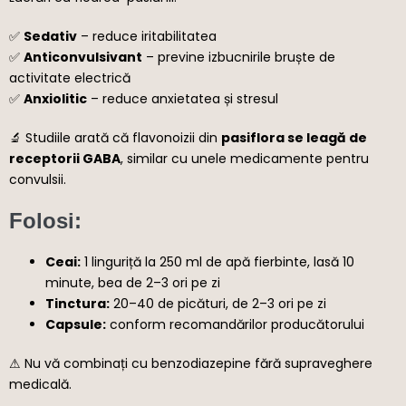
✅
Sedativ
– reduce iritabilitatea
✅
Anticonvulsivant
– previne izbucnirile bruște de
activitate electrică
✅
Anxiolitic
– reduce anxietatea și stresul
🔬 Studiile arată că flavonoizii din
pasiflora se leagă de
receptorii GABA
, similar cu unele medicamente pentru
convulsii.
Folosi:
Ceai:
1 linguriță la 250 ml de apă fierbinte, lasă 10
minute, bea de 2–3 ori pe zi
Tinctura:
20–40 de picături, de 2–3 ori pe zi
Capsule:
conform recomandărilor producătorului
⚠ Nu vă combinați cu benzodiazepine fără supraveghere
medicală.