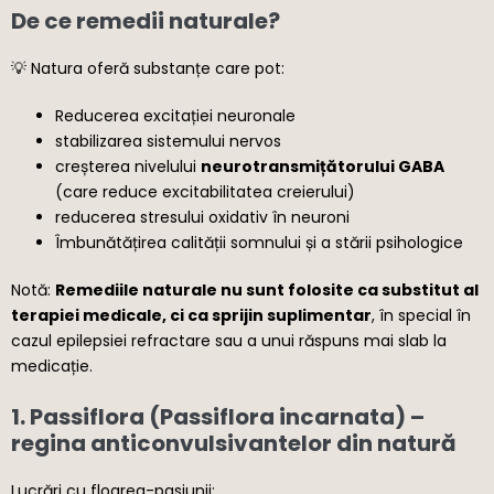
De ce remedii naturale?
💡 Natura oferă substanțe care pot:
Reducerea excitației neuronale
stabilizarea sistemului nervos
creșterea nivelului
neurotransmițătorului GABA
(care reduce excitabilitatea creierului)
reducerea stresului oxidativ în neuroni
Îmbunătățirea calității somnului și a stării psihologice
Notă:
Remediile naturale nu sunt folosite ca substitut al
terapiei medicale, ci ca sprijin suplimentar
, în special în
cazul epilepsiei refractare sau a unui răspuns mai slab la
medicație.
1.
Passiflora (Passiflora incarnata)
–
regina anticonvulsivantelor din natură
Lucrări cu floarea-pasiunii: