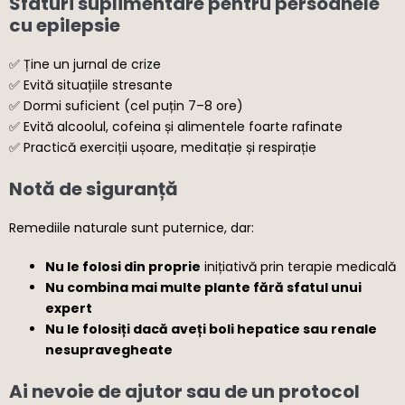
Sfaturi suplimentare pentru persoanele
cu epilepsie
✅ Ține un jurnal de crize
✅ Evită situațiile stresante
✅ Dormi suficient (cel puțin 7–8 ore)
✅ Evită alcoolul, cofeina și alimentele foarte rafinate
✅ Practică exerciții ușoare, meditație și respirație
Notă de siguranță
Remediile naturale sunt puternice, dar:
Nu le folosi din proprie
inițiativă prin terapie medicală
Nu combina mai multe plante fără sfatul unui
expert
Nu le folosiți dacă aveți boli hepatice sau renale
nesupravegheate
Ai nevoie de ajutor sau de un protocol