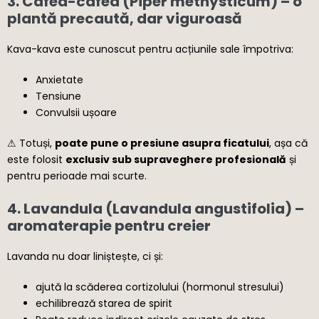
3.
Cafea-cafea (Piper methysticum)
– o
plantă precaută, dar viguroasă
Kava-kava este cunoscut pentru acțiunile sale împotriva:
Anxietate
Tensiune
Convulsii ușoare
⚠ Totuși,
poate pune o presiune asupra ficatului
, așa că
este folosit
exclusiv sub supraveghere profesională
și
pentru perioade mai scurte.
4.
Lavandula (Lavandula angustifolia)
–
aromaterapie pentru creier
Lavanda nu doar liniștește, ci și:
ajută la scăderea cortizolului (hormonul stresului)
echilibrează starea de spirit