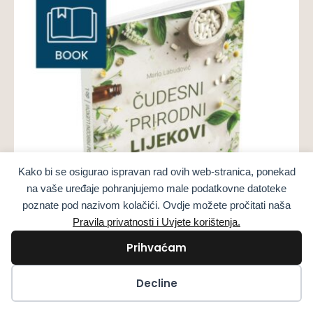
Kako bi se osigurao ispravan rad ovih web-stranica, ponekad
na vaše uređaje pohranjujemo male podatkovne datoteke
poznate pod nazivom kolačići. Ovdje možete pročitati naša
Pravila privatnosti i Uvjete korištenja.
Prihvaćam
Kolačići
Decline
Cărţi
Remedii Naturale Miraculoase Partea 1