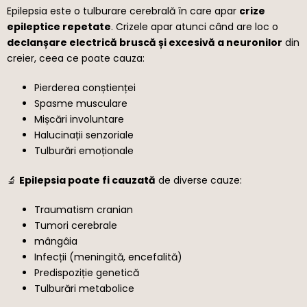
Epilepsia este o tulburare cerebrală în care apar
crize
epileptice repetate
. Crizele apar atunci când are loc o
declanșare electrică bruscă și excesivă a neuronilor
din
creier, ceea ce poate cauza:
Pierderea conștienței
Spasme musculare
Mișcări involuntare
Halucinații senzoriale
Tulburări emoționale
🔬
Epilepsia poate fi cauzată
de diverse cauze:
Traumatism cranian
Tumori cerebrale
mângâia
Infecții (meningită, encefalită)
Predispoziție genetică
Tulburări metabolice