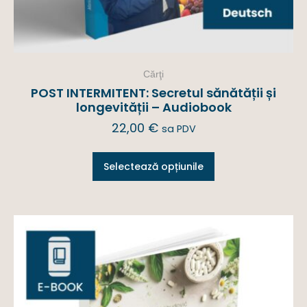
Cărţi
POST INTERMITENT: Secretul sănătății și
longevității – Audiobook
22,00
€
sa PDV
Selectează opțiunile