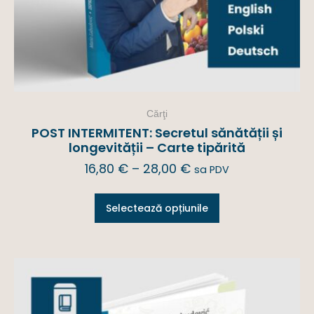
Cărţi
POST INTERMITENT: Secretul sănătății și
longevității – Carte tipărită
16,80
€
–
28,00
€
sa PDV
Selectează opțiunile