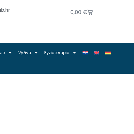
b.hr
0,00
€
vie
Výživa
Fyzioterapia