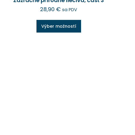
Zázračné prírodné liečivá, časť 3
28,90
€
sa PDV
Výber možností