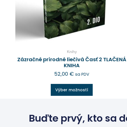
Knihy
Zázračné prírodné liečivá Časť 2 TLAČENÁ
KNIHA
52,00
€
sa PDV
Výber možností
Buďte prvý, kto sa d