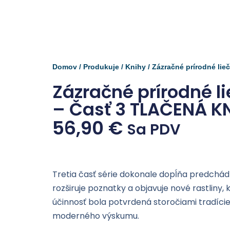
Domov
/
Produkuje
/
Knihy
/ Zázračné prírodné li
Zázračné prírodné li
– Časť 3 TLAČENÁ K
56,90
€
Sa PDV
Tretia časť série dokonale dopĺňa predchád
rozširuje poznatky a objavuje nové rastliny,
účinnosť bola potvrdená storočiami tradície
moderného výskumu.