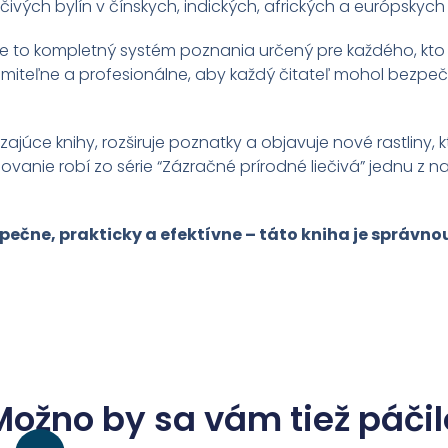
iečivých bylín v čínskych, indických, afrických a európskych
– je to kompletný systém poznania určený pre každého, kto
umiteľne a profesionálne, aby každý čitateľ mohol bezpeč
ajúce knihy, rozširuje poznatky a objavuje nové rastliny,
anie robí zo série “Zázračné prírodné liečivá” jednu z na
pečne, prakticky a efektívne – táto kniha je správno
Možno by sa vám tiež páčil