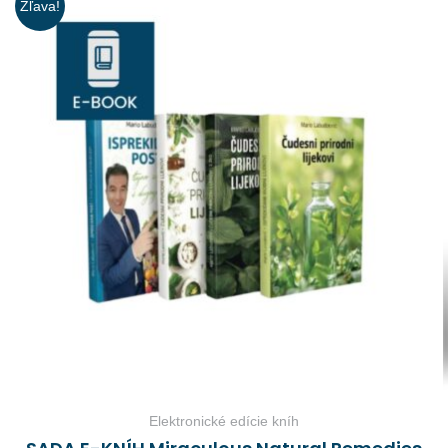
Zľava!
Elektronické edície kníh