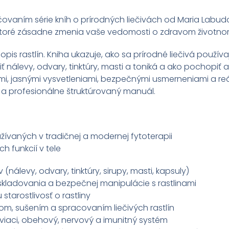
račovaním série kníh o prírodných liečivách od Maria Labu
v, ktoré zásadne zmenia vaše vedomosti o zdravom životnom
 opis rastlín. Kniha ukazuje, ako sa prírodné liečivá používaj
ť nálevy, odvary, tinktúry, masti a toniká a ako pochopiť ak
admi, jasnými vysvetleniami, bezpečnými usmerneniami a re
ý a profesionálne štruktúrovaný manuál.
užívaných v tradičnej a modernej fytoterapii
h funkcií v tele
nálevy, odvary, tinktúry, sirupy, masti, kapsuly)
 skladovania a bezpečnej manipulácie s rastlinami
 starostlivosť o rastliny
m, sušením a spracovaním liečivých rastlín
áviaci, obehový, nervový a imunitný systém