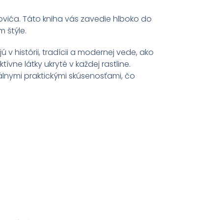
dovića. Táto kniha vás zavedie hlboko do
 štýle.
ú v histórii, tradícii a modernej vede, ako
tívne látky ukryté v každej rastline.
álnymi praktickými skúsenosťami, čo