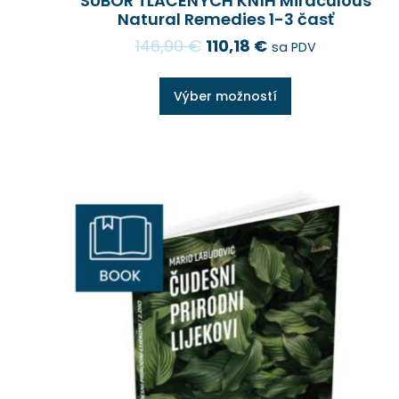
SÚBOR TLAČENÝCH KNÍH Miraculous
Natural Remedies 1-3 časť
146,90
€
110,18
€
sa PDV
Výber možností