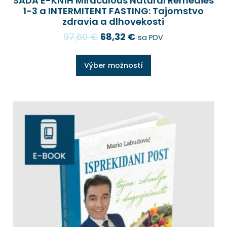
SADA E-KNÍH Miraculous Natural Remedies
1-3 a INTERMITENT FASTING: Tajomstvo
zdravia a dlhovekosti
97,60
€
68,32
€
sa PDV
Výber možností