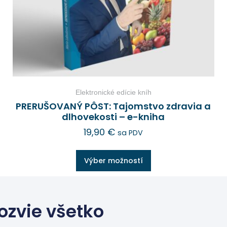
Elektronické edície kníh
PRERUŠOVANÝ PÔST: Tajomstvo zdravia a
dlhovekosti – e-kniha
19,90
€
sa PDV
Výber možností
ozvie všetko