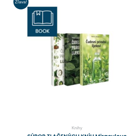
Zľava!
Knihy