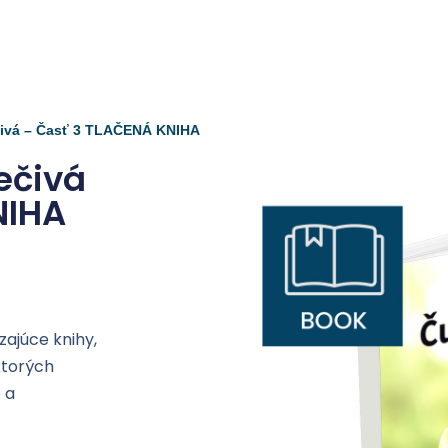
ečivá – Časť 3 TLAČENÁ KNIHA
ečivá
NIHA
zajúce knihy,
 ktorých
 a