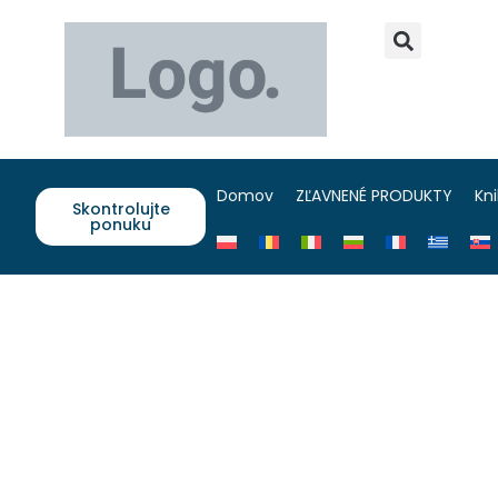
Domov
ZĽAVNENÉ PRODUKTY
Kn
Skontrolujte
ponuku