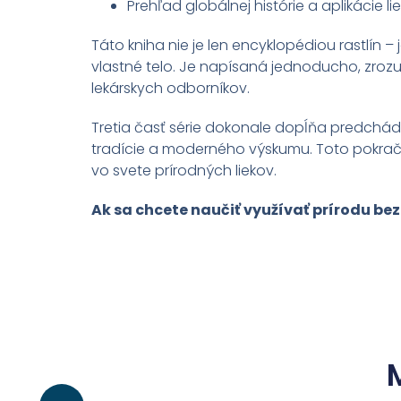
Prehľad globálnej histórie a aplikácie l
Táto kniha nie je len encyklopédiou rastlín 
vlastné telo. Je napísaná jednoducho, zroz
lekárskych odborníkov.
Tretia časť série dokonale dopĺňa predchádz
tradície a moderného výskumu. Toto pokračov
vo svete prírodných liekov.
Ak sa chcete naučiť využívať prírodu bez