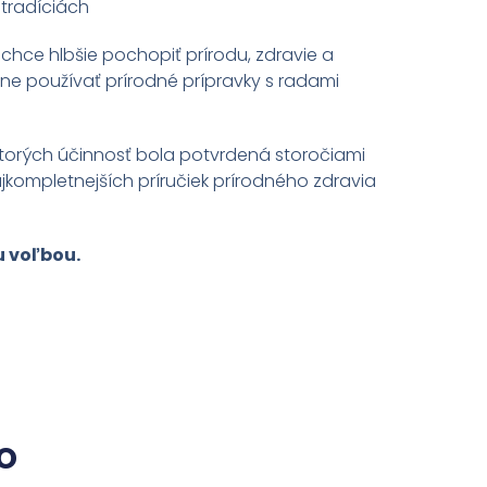
 tradíciách
 chce hlbšie pochopiť prírodu, zdravie a
ne používať prírodné prípravky s radami
 ktorých účinnosť bola potvrdená storočiami
jkompletnejších príručiek prírodného zdravia
u voľbou.
o