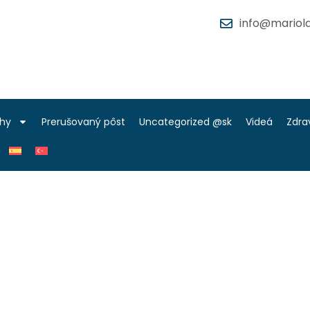
info@mariola
ihy
Prerušovaný pôst
Uncategorized @sk
Videá
Zdra