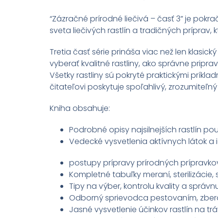
“Zázračné prírodné liečivá – časť 3” je pok
sveta liečivých rastlín a tradičných prípra
Tretia časť série prináša viac než len klasický
vyberať kvalitné rastliny, ako správne pripravi
Všetky rastliny sú pokryté praktickými príkl
čitateľovi poskytuje spoľahlivý, zrozumiteľn
Kniha obsahuje:
Podrobné opisy najsilnejších rastlín po
Vedecké vysvetlenia aktívnych látok a ic
postupy prípravy prírodných prípravkov (
Kompletné tabuľky meraní, sterilizácie,
Tipy na výber, kontrolu kvality a správnu
Odborný sprievodca pestovaním, zbero
Jasné vysvetlenie účinkov rastlín na tr