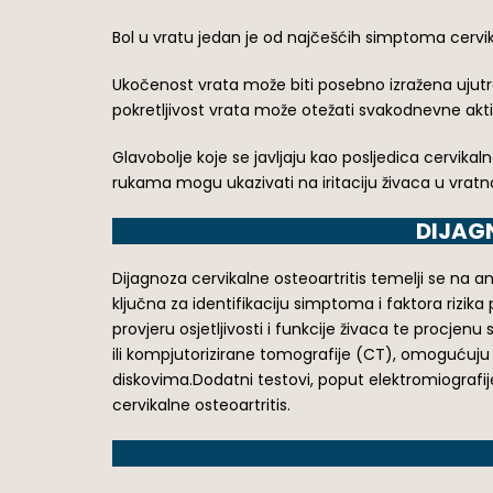
Bol u vratu jedan je od najčešćih simptoma cervikal
Ukočenost vrata može biti posebno izražena ujutro
pokretljivost vrata može otežati svakodnevne aktiv
Glavobolje koje se javljaju kao posljedica cervikaln
rukama mogu ukazivati na iritaciju živaca u vratnoj
DIJAG
Dijagnoza cervikalne osteoartritis temelji se na
ključna za identifikaciju simptoma i faktora rizika
provjeru osjetljivosti i funkcije živaca te procj
ili kompjutorizirane tomografije (CT), omogućuju d
diskovima.Dodatni testovi, poput elektromiografije 
cervikalne osteoartritis.