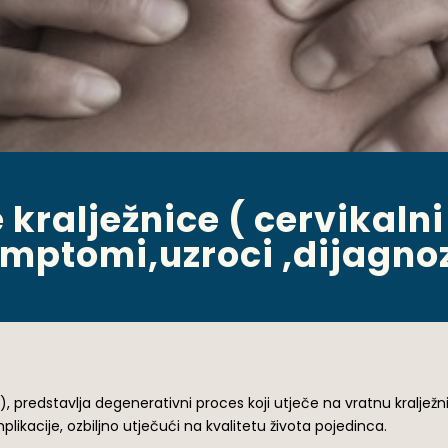
 kralježnice ( cervikalni 
imptomi,uzroci ,dijagno
ce), predstavlja degenerativni proces koji utječe na vratnu kraljež
ikacije, ozbiljno utječući na kvalitetu života pojedinca.