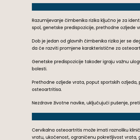
Razumijevanje čimbenika rizika ključno je za identif
spol, genetske predispozicije, prethodne ozljede v
Dob je jedan od glavnih čimbenika rizika jer se deg
da će razviti promjene karakteristične za osteoartr
Genetske predispozicije također igraju važnu ulog
bolesti.
Prethodne ozljede vrata, poput sportskih ozljeda,
osteoartritisa.
Nezdrave životne navike, uključujući pušenje, pret
Cervikalna osteoartritis može imati raznoliku klini
vratu, ukočenost, ograničenu pokretljivost vrata, g