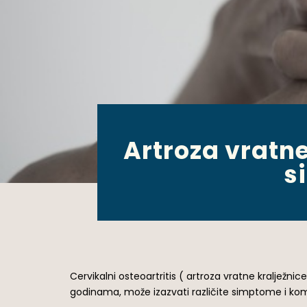
Artroza vratne
s
Cervikalni osteoartritis ( artroza vratne kralježni
godinama, može izazvati različite simptome i kompl