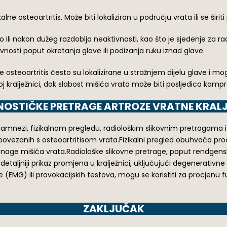
ne osteoartritis. Može biti lokaliziran u području vrata ili se šir
 ili nakon dužeg razdoblja neaktivnosti, kao što je sjedenje za r
nosti poput okretanja glave ili podizanja ruku iznad glave.
e osteoartritis često su lokalizirane u stražnjem dijelu glave i mo
 kralježnici, dok slabost mišića vrata može biti posljedica kompre
NOSTIČKE PRETRAGE ARTROZE VRATNE KRALJ
 anamnezi, fizikalnom pregledu, radiološkim slikovnim pretraga
 povezanih s osteoartritisom vrata.Fizikalni pregled obuhvaća procj
enu snage mišića vrata.Radiološke slikovne pretrage, poput rendg
etaljniji prikaz promjena u kralježnici, uključujući degenerativ
(EMG) ili provokacijskih testova, mogu se koristiti za procjenu fu
ZAKLJUČAK