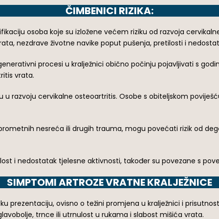
ČIMBENICI RIZIKA:
ikaciju osoba koje su izložene većem riziku od razvoja cervikalne o
rata, nezdrave životne navike poput pušenja, pretilosti i nedostat
enerativni procesi u kralježnici obično počinju pojavljivati s godi
itis vrata.
u u razvoju cervikalne osteoartritis. Osobe s obiteljskom poviješ
 prometnih nesreća ili drugih trauma, mogu povećati rizik od dege
ilost i nedostatak tjelesne aktivnosti, također su povezane s pov
SIMPTOMI ARTROZE VRATNE KRALJEŽNICE
čku prezentaciju, ovisno o težini promjena u kralježnici i prisutnos
lavobolje, trnce ili utrnulost u rukama i slabost mišića vrata.