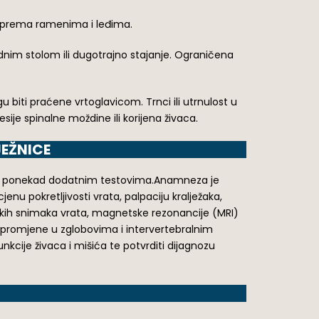
iti prema ramenima i leđima.
adnim stolom ili dugotrajno stajanje. Ograničena
gu biti praćene vrtoglavicom. Trnci ili utrnulost u
sije spinalne moždine ili korijena živaca.
EŽNICE
ma i ponekad dodatnim testovima.Anamneza je
enu pokretljivosti vrata, palpaciju kralježaka,
enskih snimaka vrata, magnetske rezonancije (MRI)
ne promjene u zglobovima i intervertebralnim
nkcije živaca i mišića te potvrditi dijagnozu