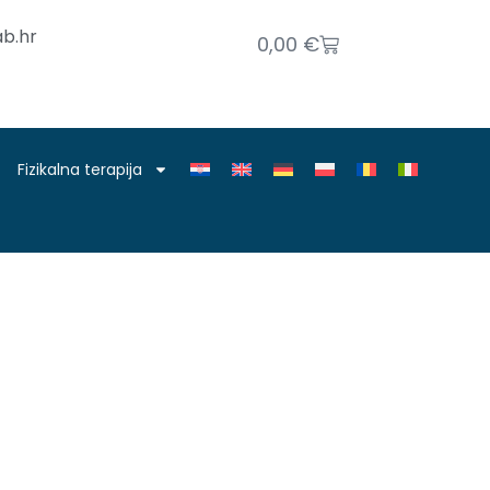
b.hr
0,00
€
Fizikalna terapija