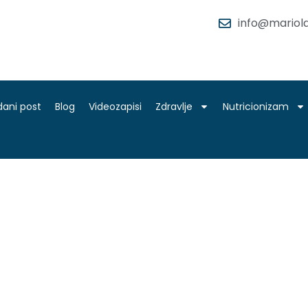
info@mariola
dani post
Blog
Videozapisi
Zdravlje
Nutricionizam