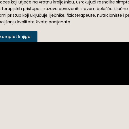
proces koji utječe na vratnu kralježnicu, uzrokujući raznolike si
da, terapijskih pristupa i izazova povezanih s ovom bolešću ključn
arni pristup koji uključuje liječnike, fizioterapeute, nutricioniste i
jšanju kvalitete života pacijenata.
 komplet knjiga