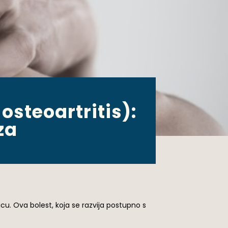
osteoartritis):
za
nicu. Ova bolest, koja se razvija postupno s