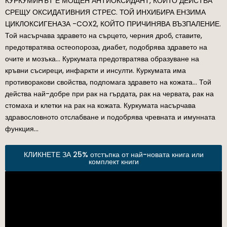
КУРКУМИНЪТ Е МОЩЕН АНТИОКСИДАНТ, КОЙТО ДЕЙСТВА
СРЕЩУ ОКСИДАТИВНИЯ СТРЕС. ТОЙ ИНХИБИРА ЕНЗИМА
ЦИКЛОКСИГЕНАЗА -COX2, КОЙТО ПРИЧИНЯВА ВЪЗПАЛЕНИЕ.
Той насърчава здравето на сърцето, черния дроб, ставите,
предотвратява остеопороза, диабет, подобрява здравето на
очите и мозъка… Куркумата предотвратява образуване на
кръвни съсиреци, инфаркти и инсулти. Куркумата има
противоракови свойства, подпомага здравето на кожата… Той
действа най-добре при рак на гърдата, рак на червата, рак на
стомаха и клетки на рак на кожата. Куркумата насърчава
здравословното отслабване и подобрява чревната и имунната
функция…
КЛИКНЕТЕ ЗА 25% отстъпка от най-новата книга или
комплект книги