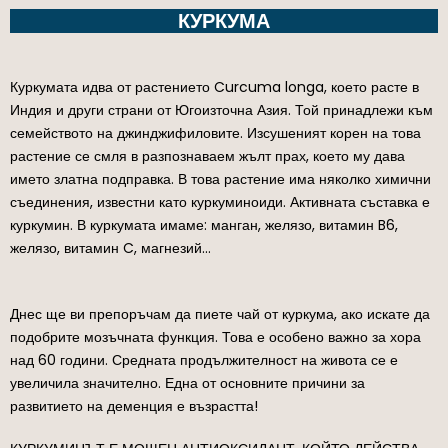
КУРКУМА
Куркумата идва от растението Curcuma longa, което расте в
Индия и други страни от Югоизточна Азия. Той принадлежи към
семейството на джинджифиловите. Изсушеният корен на това
растение се смля в разпознаваем жълт прах, което му дава
името златна подправка. В това растение има няколко химични
съединения, известни като куркуминоиди. Активната съставка е
куркумин. В куркумата имаме: манган, желязо, витамин B6,
желязо, витамин C, магнезий…
Днес ще ви препоръчам да пиете чай от куркума, ако искате да
подобрите мозъчната функция. Това е особено важно за хора
над 60 години. Средната продължителност на живота се е
увеличила значително. Една от основните причини за
развитието на деменция е възрастта!