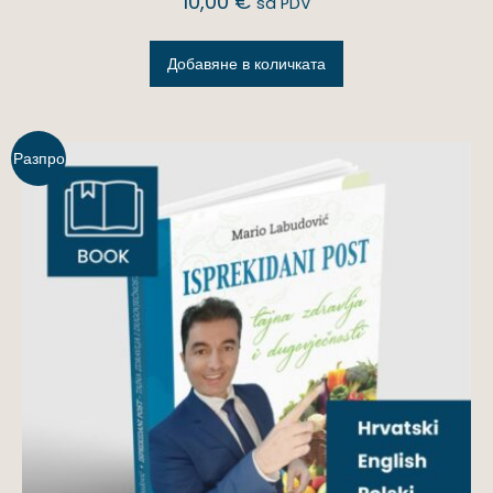
10,00
€
sa PDV
Добавяне в количката
Разпро
дажба!