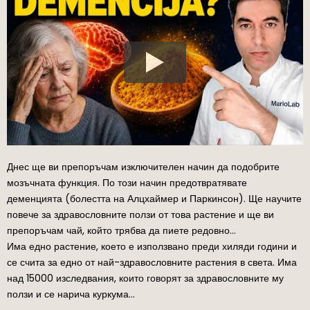
Днес ще ви препоръчам изключителен начин да подобрите
мозъчната функция. По този начин предотвратявате
деменцията (болестта на Алцхаймер и Паркинсон). Ще научите
повече за здравословните ползи от това растение и ще ви
препоръчам чай, който трябва да пиете редовно…
Има едно растение, което е използвано преди хиляди години и
се счита за едно от най-здравословните растения в света. Има
над 15000 изследвания, които говорят за здравословните му
ползи и се нарича куркума…