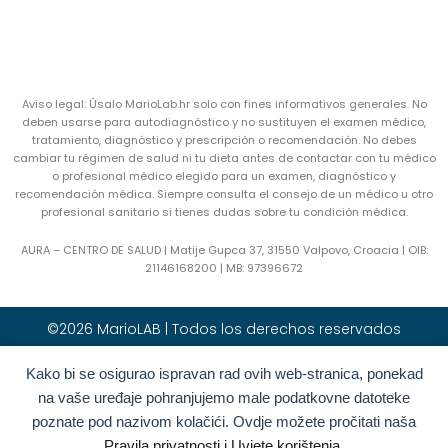
Aviso legal: Úsalo MarioLab.hr solo con fines informativos generales. No
deben usarse para autodiagnóstico y no sustituyen el examen médico,
tratamiento, diagnóstico y prescripción o recomendación. No debes
cambiar tu régimen de salud ni tu dieta antes de contactar con tu médico
o profesional médico elegido para un examen, diagnóstico y
recomendación médica. Siempre consulta el consejo de un médico u otro
profesional sanitario si tienes dudas sobre tu condición médica.
AURA – CENTRO DE SALUD | Matije Gupca 37, 31550 Valpovo, Croacia |
OIB:
21146168200 |
MB:
97396672
©2026 MarioLAB | Todos los derechos reservados
Kako bi se osigurao ispravan rad ovih web-stranica, ponekad
Hrvatski
(
Croata
)
English
(
Inglés
)
na vaše uređaje pohranjujemo male podatkovne datoteke
Deutsch
(
Alemán
)
Polski
(
Polaco
)
poznate pod nazivom kolačići. Ovdje možete pročitati naša
Română
(
Rumano
)
Italiano
Pravila privatnosti i Uvjete korištenja.