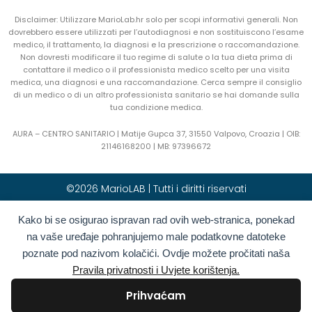
Disclaimer: Utilizzare MarioLab.hr solo per scopi informativi generali. Non
dovrebbero essere utilizzati per l’autodiagnosi e non sostituiscono l’esame
medico, il trattamento, la diagnosi e la prescrizione o raccomandazione.
Non dovresti modificare il tuo regime di salute o la tua dieta prima di
contattare il medico o il professionista medico scelto per una visita
medica, una diagnosi e una raccomandazione. Cerca sempre il consiglio
di un medico o di un altro professionista sanitario se hai domande sulla
tua condizione medica.
AURA – CENTRO SANITARIO | Matije Gupca 37, 31550 Valpovo, Croazia |
OIB:
21146168200 |
MB:
97396672
©2026 MarioLAB | Tutti i diritti riservati
Kako bi se osigurao ispravan rad ovih web-stranica, ponekad
Hrvatski
(
Croato
)
English
(
Inglese
)
na vaše uređaje pohranjujemo male podatkovne datoteke
Deutsch
(
Tedesco
)
Polski
(
Polacco
)
poznate pod nazivom kolačići. Ovdje možete pročitati naša
Română
(
Rumeno
)
Italiano
Pravila privatnosti i Uvjete korištenja.
Български
(
Bulgaro
)
Français
(
Francese
)
Prihvaćam
Ελληνικά
(
Greco
)
Slovenčina
(
Slavo
)