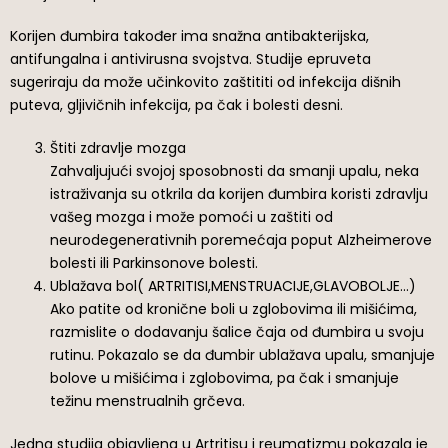
Korijen đumbira također ima snažna antibakterijska,
antifungalna i antivirusna svojstva. Studije epruveta
sugeriraju da može učinkovito zaštititi od infekcija dišnih
puteva, gljivičnih infekcija, pa čak i bolesti desni.
Štiti zdravlje mozga
Zahvaljujući svojoj sposobnosti da smanji upalu, neka
istraživanja su otkrila da korijen đumbira koristi zdravlju
vašeg mozga i može pomoći u zaštiti od
neurodegenerativnih poremećaja poput Alzheimerove
bolesti ili Parkinsonove bolesti.
Ublažava bol( ARTRITISI,MENSTRUACIJE,GLAVOBOLJE…)
Ako patite od kronične boli u zglobovima ili mišićima,
razmislite o dodavanju šalice čaja od đumbira u svoju
rutinu. Pokazalo se da đumbir ublažava upalu, smanjuje
bolove u mišićima i zglobovima, pa čak i smanjuje
težinu menstrualnih grčeva.
Jedna studija objavljena u Artritisu i reumatizmu pokazala je