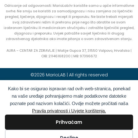
Odricanje od odgovornosti: MarioLab.hr koristite samo u opće informativne
svrhe. Ne smiju se koristiti za samodijagnozu i nisu zamjena za liječnički
pregled, liječenje, dijagnozu i recept ili preporuku. Ne biste trebali mijenjati
svoj zdravstveni režim ili prehranu prije nego što obratite se svom
izabranom liječniku ili medicinskom stručnjaku i zatražite liječnički pregled,
dijagnozu i preporuku. Uvijek potražite savjet liječnika ili drugog
zdravstvenog djelatnika ako imate pitanja o svom zdravstvenom stanju.
AURA – CENTAR ZA ZDRAVLJE | Matije Gupca 37, 31550 Valpovo, Hrvatska |
OIB:
21146168200 |
MB:
97396672
©2026 MarioLAB | All rights reserved
Kako bi se osigurao ispravan rad ovih web-stranica, ponekad
Hrvatski
English
(
Engleski
)
na vaše uređaje pohranjujemo male podatkovne datoteke
Deutsch
(
Njemački
)
Polski
(
Poljski
)
poznate pod nazivom kolačići. Ovdje možete pročitati naša
Română
(
Rumunjski
)
Italiano
(
Talijanski
)
Pravila privatnosti i Uvjete korištenja.
Български
(
Bugarski
)
Français
(
Francuski
)
Prihvaćam
Ελληνικά
(
Grčki
)
Slovenčina
(
Slovački
)
Español
(
španjolski
)
Türkçe
(
Turski
)
Kolačići
Decline