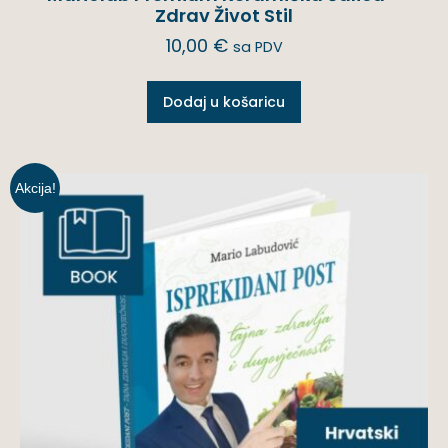
Zdrav Život Stil
10,00
€
sa PDV
Dodaj u košaricu
Akcija!