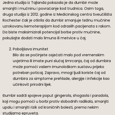
Jedna studija iz Tajlanda pokazala je da đumbir može
smanjiti i mučninu i povraćanje kod trudnica. Osim toga,
druga studija iz 2012. godine iz Medicinskog centra Sveučilišta
Rochester čak je otkrila da đumbir smanjuje težinu mučnine
uzrokovanu kemoterapijom kod odraslih pacijenata s rakom.
Da biste maksimizirali potencijal borbe protiv mučnine,
pokušajte dodati malo limuna ili metvice u čaj.
Poboljšava imunitet
Bilo da se počinjete osjećati malo pod vremenskim
uvjetima ili imate puni slučaj šmrcanja, čaj od đumbira
može pomoći vašem imunološkom sustavu prijeko
potreban poticaj. Zapravo, mnogi ljudi koriste čaj od
đumbira za simptome prehlade, alergije i infekcije kao
učinkovit prirodni lijek.
Đumbir sadrži spojeve poput gingerola, shogaola i paradola,
koji mogu pomoći u borbi protiv slobodnih radikala, smanjiti
upalu i smanjiti rizik od kroničnih bolesti, prema nekim
studijama epruveta.