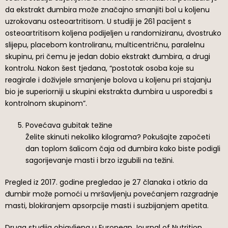
da ekstrakt đumbira može značajno smanjiti bol u koljenu
uzrokovanu osteoartritisom. U studiji je 261 pacijent s
osteoartritisom koljena podijeljen u randomiziranu, dvostruko
slijepu, placebom kontroliranu, multicentričnu, paralelnu
skupinu, pri čemu je jedan dobio ekstrakt đumbira, a drugi
kontrolu. Nakon šest tjedana, “postotak osoba koje su
reagirale i doživjele smanjenje bolova u koljenu pri stajanju
bio je superiorniji u skupini ekstrakta đumbira u usporedbi s
kontrolnom skupinom”.
Povećava gubitak težine
Želite skinuti nekoliko kilograma? Pokušajte započeti
dan toplom šalicom čaja od đumbira kako biste podigli
sagorijevanje masti i brzo izgubili na težini.
Pregled iz 2017. godine pregledao je 27 članaka i otkrio da
đumbir može pomoći u mršavljenju povećanjem razgradnje
masti, blokiranjem apsorpcije masti i suzbijanjem apetita.
Druga studija objavljena u European Journal of Nutrition