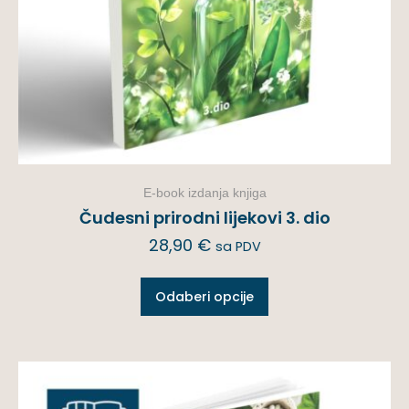
E-book izdanja knjiga
Čudesni prirodni lijekovi 3. dio
28,90
€
sa PDV
Odaberi opcije