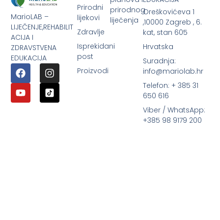
Prirodni
prirodnog
Oreškovićeva 1
MarioLAB –
lijekovi
liječenja
,10000 Zagreb , 6.
LIJEČENJE,REHABILIT
Zdravlje
kat, stan 605
ACIJA I
Isprekidani
Hrvatska
ZDRAVSTVENA
post
EDUKACIJA
Suradnja:
Proizvodi
info@mariolab.hr
Telefon: + 385 31
650 616
Viber / WhatsApp:
+385 98 9179 200