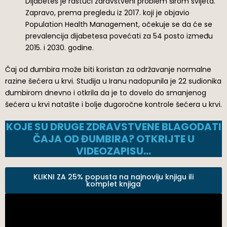
Dijabetes je rastući zdravstveni problem širom svijeta.
Zapravo, prema pregledu iz 2017. koji je objavio
Population Health Management, očekuje se da će se
prevalencija dijabetesa povećati za 54 posto između
2015. i 2030. godine.
Čaj od đumbira može biti koristan za održavanje normalne
razine šećera u krvi. Studija u Iranu nadopunila je 22 sudionika
đumbirom dnevno i otkrila da je to dovelo do smanjenog
šećera u krvi natašte i bolje dugoročne kontrole šećera u krvi.
KOJE SU DRUGE ZDRAVSTVENE BLAGODATI
ČAJA OD ĐUMBIRA? OTKRIJTE U
VIDEOZAPISU…
KLIKNI ZA 25% popusta na najnoviju knjigu ili
komplet knjiga