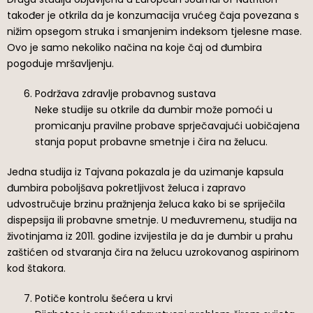
također je otkrila da je konzumacija vrućeg čaja povezana s
nižim opsegom struka i smanjenim indeksom tjelesne mase.
Ovo je samo nekoliko načina na koje čaj od đumbira
pogoduje mršavljenju.
Podržava zdravlje probavnog sustava
Neke studije su otkrile da đumbir može pomoći u
promicanju pravilne probave sprječavajući uobičajena
stanja poput probavne smetnje i čira na želucu.
Jedna studija iz Tajvana pokazala je da uzimanje kapsula
đumbira poboljšava pokretljivost želuca i zapravo
udvostručuje brzinu pražnjenja želuca kako bi se spriječila
dispepsija ili probavne smetnje. U međuvremenu, studija na
životinjama iz 2011. godine izvijestila je da je đumbir u prahu
zaštićen od stvaranja čira na želucu uzrokovanog aspirinom
kod štakora.
Potiče kontrolu šećera u krvi