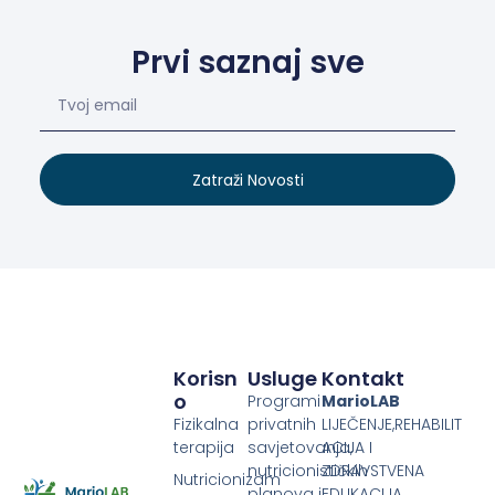
Prvi saznaj sve
Zatraži Novosti
Korisn
Usluge
Kontakt
O
Programi
MarioLAB
Fizikalna
privatnih
LIJEČENJE,REHABILIT
terapija
savjetovanja,
ACIJA I
nutricionističkih
ZDRAVSTVENA
Nutricionizam
planova i
EDUKACIJA