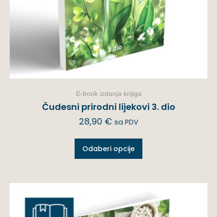
E-book izdanja knjiga
Čudesni prirodni lijekovi 3. dio
28,90
€
sa PDV
Odaberi opcije