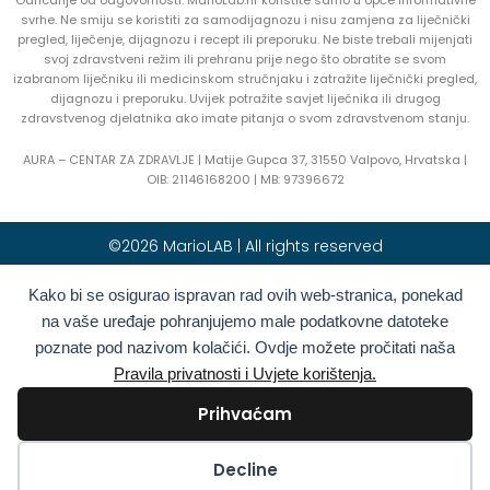
svrhe. Ne smiju se koristiti za samodijagnozu i nisu zamjena za liječnički
pregled, liječenje, dijagnozu i recept ili preporuku. Ne biste trebali mijenjati
svoj zdravstveni režim ili prehranu prije nego što obratite se svom
izabranom liječniku ili medicinskom stručnjaku i zatražite liječnički pregled,
dijagnozu i preporuku. Uvijek potražite savjet liječnika ili drugog
zdravstvenog djelatnika ako imate pitanja o svom zdravstvenom stanju.
AURA – CENTAR ZA ZDRAVLJE | Matije Gupca 37, 31550 Valpovo, Hrvatska |
OIB:
21146168200 |
MB:
97396672
©2026 MarioLAB | All rights reserved
Kako bi se osigurao ispravan rad ovih web-stranica, ponekad
Hrvatski
English
(
Engleski
)
na vaše uređaje pohranjujemo male podatkovne datoteke
Deutsch
(
Njemački
)
Polski
(
Poljski
)
poznate pod nazivom kolačići. Ovdje možete pročitati naša
Română
(
Rumunjski
)
Italiano
(
Talijanski
)
Pravila privatnosti i Uvjete korištenja.
Български
(
Bugarski
)
Français
(
Francuski
)
Prihvaćam
Ελληνικά
(
Grčki
)
Slovenčina
(
Slovački
)
Español
(
španjolski
)
Türkçe
(
Turski
)
Kolačići
Decline