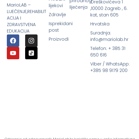
prirodnog
Oreškovićeva 1
MarioLAB –
lijekovi
liječenja
,10000 Zagreb , 6.
LIJEČENJE,REHABILIT
Zdravlje
kat, stan 605
ACIJA I
Isprekidani
Hrvatska
ZDRAVSTVENA
post
EDUKACIJA
Suradnja:
Proizvodi
info@mariolab.hr
Telefon: + 385 31
650 616
Viber / WhatsApp:
+385 98 9179 200
Odricanje od odgovornosti: MarioLab.hr koristite samo u opće informativne