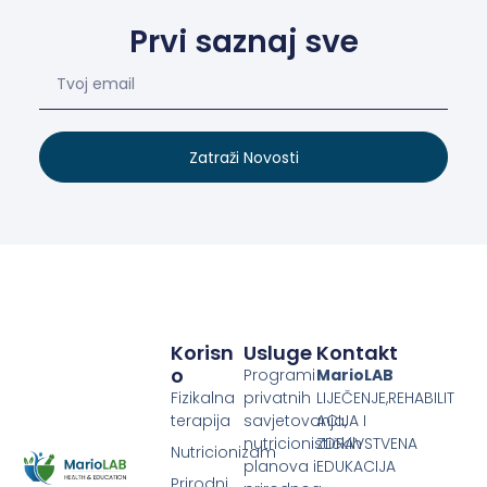
Prvi saznaj sve
Zatraži Novosti
Korisn
Usluge
Kontakt
O
Programi
MarioLAB
Fizikalna
privatnih
LIJEČENJE,REHABILIT
terapija
savjetovanja,
ACIJA I
nutricionističkih
ZDRAVSTVENA
Nutricionizam
planova i
EDUKACIJA
Prirodni