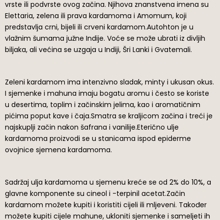
vrste ili podvrste ovog začina. Njihova znanstvena imena su
Elettaria, zelena ili prava kardamoma i Amomum, koji
predstavlja crni, bijeli ili crveni kardamom.Autohton je u
vlažnim šumama južne Indije. Voće se može ubrati iz divljih
biljaka, ali većina se uzgaja u Indiji, Šri Lanki i Gvatemali.
Zeleni kardamom ima intenzivno sladak, minty i ukusan okus.
I sjemenke i mahuna imaju bogatu aromu i često se koriste
u desertima, toplim i začinskim jelima, kao i aromatičnim
pićima poput kave i čaja.Smatra se kraljicom začina i treći je
najskuplji začin nakon šafrana i vanilije.Eterično ulje
kardamoma proizvodi se u stanicama ispod epiderme
ovojnice sjemena kardamoma.
Sadržaj ulja kardamoma u sjemenu kreće se od 2% do 10%, a
glavne komponente su cineol i -terpinil acetat.Začin
kardamom možete kupiti i koristiti cijeli ili mljeveni. Također
možete kupiti cijele mahune, ukloniti sjemenke i sameljeti ih