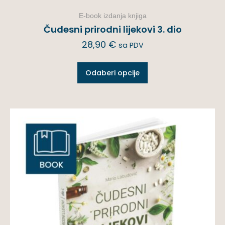
E-book izdanja knjiga
Čudesni prirodni lijekovi 3. dio
28,90
€
sa PDV
Odaberi opcije