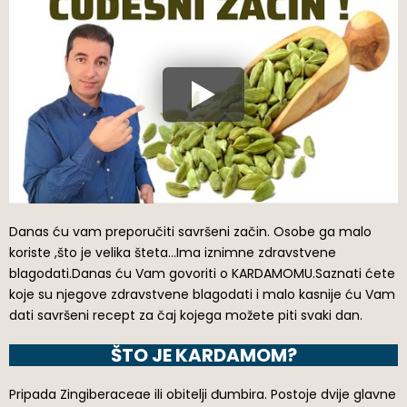
Danas ću vam preporučiti savršeni začin. Osobe ga malo
koriste ,što je velika šteta…Ima iznimne zdravstvene
blagodati.Danas ću Vam govoriti o KARDAMOMU.Saznati ćete
koje su njegove zdravstvene blagodati i malo kasnije ću Vam
dati savršeni recept za čaj kojega možete piti svaki dan.
ŠTO JE KARDAMOM?
Pripada Zingiberaceae ili obitelji đumbira. Postoje dvije glavne