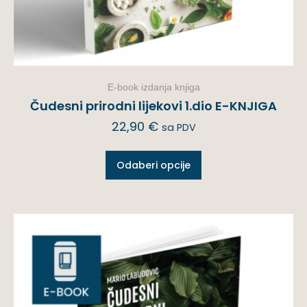
E-book izdanja knjiga
Čudesni prirodni lijekovi 1.dio E-KNJIGA
22,90
€
sa PDV
Odaberi opcije