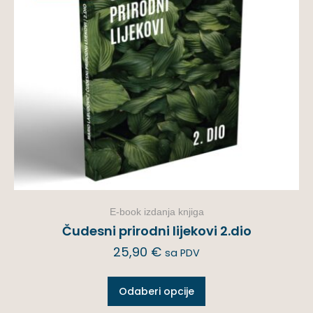
E-book izdanja knjiga
Čudesni prirodni lijekovi 2.dio
25,90
€
sa PDV
Odaberi opcije