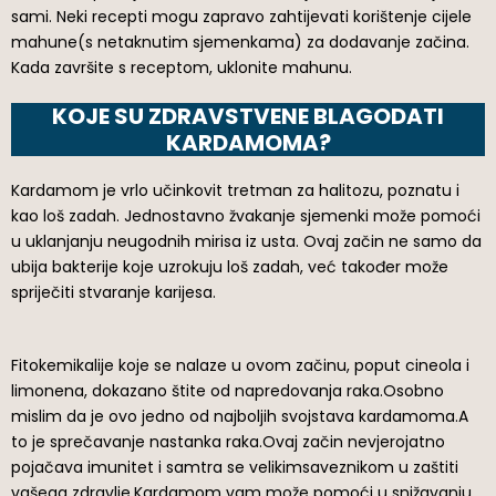
sami. Neki recepti mogu zapravo zahtijevati korištenje cijele
mahune(s netaknutim sjemenkama) za dodavanje začina.
Kada završite s receptom, uklonite mahunu.
KOJE SU ZDRAVSTVENE BLAGODATI
KARDAMOMA?
Kardamom je vrlo učinkovit tretman za halitozu, poznatu i
kao loš zadah. Jednostavno žvakanje sjemenki može pomoći
u uklanjanju neugodnih mirisa iz usta. Ovaj začin ne samo da
ubija bakterije koje uzrokuju loš zadah, već također može
spriječiti stvaranje karijesa.
Fitokemikalije koje se nalaze u ovom začinu, poput cineola i
limonena, dokazano štite od napredovanja raka.Osobno
mislim da je ovo jedno od najboljih svojstava kardamoma.A
to je sprečavanje nastanka raka.Ovaj začin nevjerojatno
pojačava imunitet i samtra se velikimsaveznikom u zaštiti
vašega zdravlje.Kardamom vam može pomoći u snižavanju