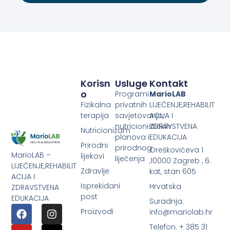
Korisn
Usluge
Kontakt
O
Programi
MarioLAB
Fizikalna
privatnih
LIJEČENJE,REHABILIT
terapija
savjetovanja,
ACIJA I
nutricionističkih
ZDRAVSTVENA
Nutricionizam
planova i
EDUKACIJA
Prirodni
prirodnog
Oreškovićeva 1
MarioLAB –
lijekovi
liječenja
,10000 Zagreb , 6.
LIJEČENJE,REHABILIT
Zdravlje
kat, stan 605
ACIJA I
Isprekidani
Hrvatska
ZDRAVSTVENA
post
EDUKACIJA
Suradnja:
Proizvodi
info@mariolab.hr
Telefon: + 385 31