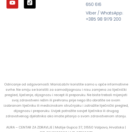
650 616
Viber / WhatsApp:
+385 98 9179 200
Odricanje od odgovornosti: MarioLab.hr koristite samo u opće informativne
svrhe. Ne smiju se koristiti za samodijagnozu i nisu zamjena za liječnički
pregled, liječenje, dijagnozu i recept ili preporuku. Ne biste trebali mijenjati
svoj zdravstveni režim ili prehranu prije nego što obratite se svom
izabranom liječniku ili medicinskom stručnjaku i zatražite liječnički pregled,
dijagnozu i preporuku. Uvijek potražite savjet liječnika ili drugog
zdravstvenog djelatnika ako imate pitanja o svom zdravstvenom stanju.
AURA – CENTAR ZA ZDRAVLJE | Matije Gupca 37, 31550 Valpovo, Hrvatska |