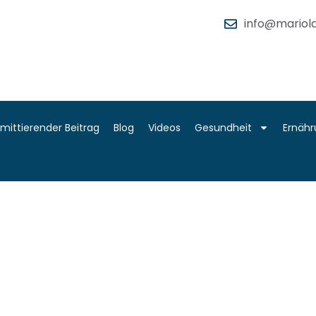
info@mariola
rmittierender Beitrag
Blog
Videos
Gesundheit
Ernäh