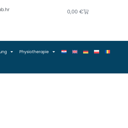
b.hr
0,00
€
rung
Physiotherapie