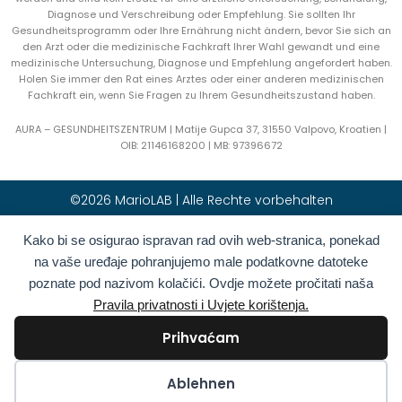
Diagnose und Verschreibung oder Empfehlung. Sie sollten Ihr
Gesundheitsprogramm oder Ihre Ernährung nicht ändern, bevor Sie sich an
den Arzt oder die medizinische Fachkraft Ihrer Wahl gewandt und eine
medizinische Untersuchung, Diagnose und Empfehlung angefordert haben.
Holen Sie immer den Rat eines Arztes oder einer anderen medizinischen
Fachkraft ein, wenn Sie Fragen zu Ihrem Gesundheitszustand haben.
AURA – GESUNDHEITSZENTRUM | Matije Gupca 37, 31550 Valpovo, Kroatien |
OIB:
21146168200 |
MB:
97396672
©2026 MarioLAB | Alle Rechte vorbehalten
Kako bi se osigurao ispravan rad ovih web-stranica, ponekad
Hrvatski
(
Kroatisch
)
English
(
Englisch
)
na vaše uređaje pohranjujemo male podatkovne datoteke
Deutsch
Polski
(
Polnisch
)
poznate pod nazivom kolačići. Ovdje možete pročitati naša
Română
(
Rumänisch
)
Italiano
(
Italienisch
)
Pravila privatnosti i Uvjete korištenja.
Български
(
Bulgarisch
)
Français
(
Französisch
)
Prihvaćam
Ελληνικά
(
Griechisch
)
Slovenčina
(
Slowakisch
)
Español
(
Spanisch
)
Türkçe
(
Türkisch
)
Kolačići
Ablehnen