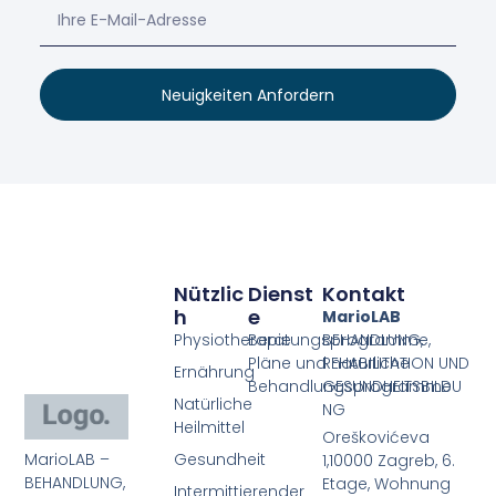
Neuigkeiten Anfordern
Nützlic
Dienst
Kontakt
H
E
MarioLAB
Physiotherapie
Beratungsprogramme,
BEHANDLUNG,
Pläne und natürliche
REHABILITATION UND
Ernährung
Behandlungsprogramme
GESUNDHEITSBILDU
Natürliche
NG
Heilmittel
Oreškovićeva
MarioLAB –
Gesundheit
1,10000 Zagreb, 6.
BEHANDLUNG,
Etage, Wohnung
Intermittierender