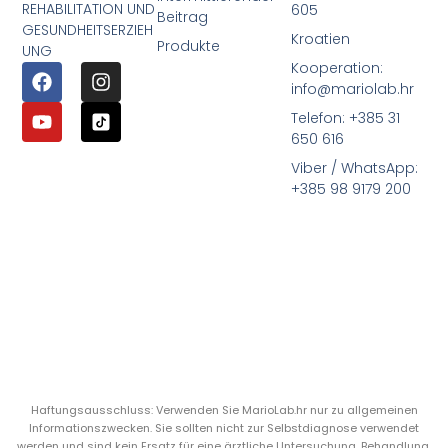
REHABILITATION UND
605
Beitrag
GESUNDHEITSERZIEH
Kroatien
Produkte
UNG
Kooperation:
info@mariolab.hr
Telefon: +385 31
650 616
Viber / WhatsApp:
+385 98 9179 200
Haftungsausschluss: Verwenden Sie MarioLab.hr nur zu allgemeinen
Informationszwecken. Sie sollten nicht zur Selbstdiagnose verwendet
werden und sind kein Ersatz für eine ärztliche Untersuchung, Behandlung,