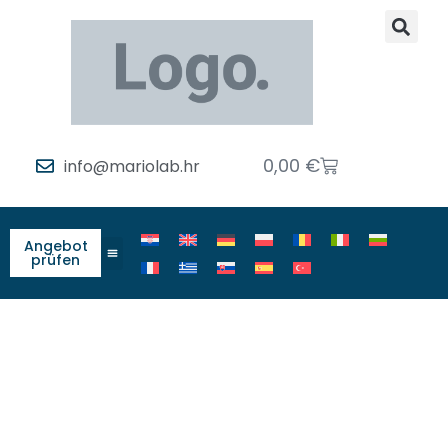
0,00
€
info@mariolab.hr
Angebot
prüfen