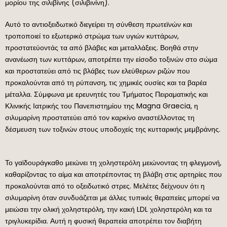
μορίου της σιλιβίνης (σιλιβινίνη).
Αυτό το αντιοξειδωτικό διεγείρει τη σύνθεση πρωτεϊνών και
τροποποιεί το εξωτερικό στρώμα των υγιών κυττάρων,
προστατεύοντάς τα από βλάβες και μεταλλάξεις. Βοηθά στην
ανανέωση των κυττάρων, αποτρέπει την είσοδο τοξινών στο σώμα
και προστατεύει από τις βλάβες των ελεύθερων ριζών που
προκαλούνται από τη ρύπανση, τις χημικές ουσίες και τα βαρέα
μέταλλα. Σύμφωνα με ερευνητές του Τμήματος Πειραματικής και
Κλινικής Ιατρικής του Πανεπιστημίου της Magna Graecia, η
σιλυμαρίνη προστατεύει από τον καρκίνο αναστέλλοντας τη
δέσμευση των τοξινών στους υποδοχείς της κυτταρικής μεμβράνης.
Το γαϊδουράγκαθο μειώνει τη χοληστερόλη μειώνοντας τη φλεγμονή,
καθαρίζοντας το αίμα και αποτρέποντας τη βλάβη στις αρτηρίες που
προκαλούνται από το οξειδωτικό στρες. Μελέτες δείχνουν ότι η
σιλυμαρίνη όταν συνδυάζεται με άλλες τυπικές θεραπείες μπορεί να
μειώσει την ολική χοληστερόλη, την κακή LDL χοληστερόλη και τα
τριγλυκερίδια. Αυτή η φυσική θεραπεία αποτρέπει τον διαβήτη