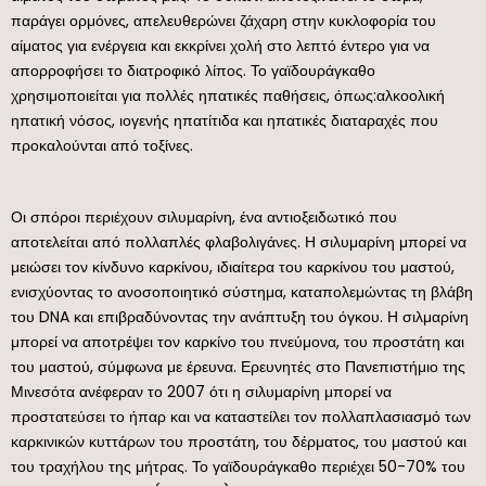
παράγει ορμόνες, απελευθερώνει ζάχαρη στην κυκλοφορία του
αίματος για ενέργεια και εκκρίνει χολή στο λεπτό έντερο για να
απορροφήσει το διατροφικό λίπος. Το γαϊδουράγκαθο
χρησιμοποιείται για πολλές ηπατικές παθήσεις, όπως:αλκοολική
ηπατική νόσος, ιογενής ηπατίτιδα και ηπατικές διαταραχές που
προκαλούνται από τοξίνες.
Οι σπόροι περιέχουν σιλυμαρίνη, ένα αντιοξειδωτικό που
αποτελείται από πολλαπλές φλαβολιγάνες. Η σιλυμαρίνη μπορεί να
μειώσει τον κίνδυνο καρκίνου, ιδιαίτερα του καρκίνου του μαστού,
ενισχύοντας το ανοσοποιητικό σύστημα, καταπολεμώντας τη βλάβη
του DNA και επιβραδύνοντας την ανάπτυξη του όγκου. Η σιλμαρίνη
μπορεί να αποτρέψει τον καρκίνο του πνεύμονα, του προστάτη και
του μαστού, σύμφωνα με έρευνα. Ερευνητές στο Πανεπιστήμιο της
Μινεσότα ανέφεραν το 2007 ότι η σιλυμαρίνη μπορεί να
προστατεύσει το ήπαρ και να καταστείλει τον πολλαπλασιασμό των
καρκινικών κυττάρων του προστάτη, του δέρματος, του μαστού και
του τραχήλου της μήτρας. Το γαϊδουράγκαθο περιέχει 50-70% του