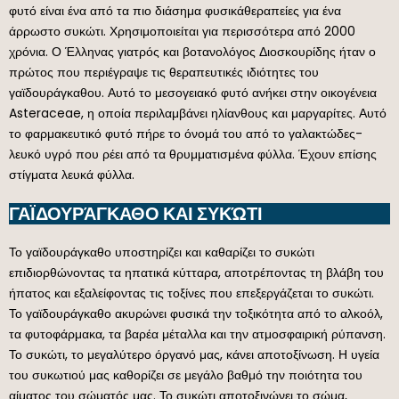
φυτό είναι ένα από τα πιο διάσημα φυσικάθεραπείες για ένα
άρρωστο συκώτι. Χρησιμοποιείται για περισσότερα από 2000
χρόνια. Ο Έλληνας γιατρός και βοτανολόγος Διοσκουρίδης ήταν ο
πρώτος που περιέγραψε τις θεραπευτικές ιδιότητες του
γαϊδουράγκαθου. Αυτό το μεσογειακό φυτό ανήκει στην οικογένεια
Asteraceae, η οποία περιλαμβάνει ηλίανθους και μαργαρίτες. Αυτό
το φαρμακευτικό φυτό πήρε το όνομά του από το γαλακτώδες-
λευκό υγρό που ρέει από τα θρυμματισμένα φύλλα. Έχουν επίσης
στίγματα λευκά φύλλα.
ΓΑΪΔΟΥΡΆΓΚΑΘΟ ΚΑΙ ΣΥΚΏΤΙ
Το γαϊδουράγκαθο υποστηρίζει και καθαρίζει το συκώτι
επιδιορθώνοντας τα ηπατικά κύτταρα, αποτρέποντας τη βλάβη του
ήπατος και εξαλείφοντας τις τοξίνες που επεξεργάζεται το συκώτι.
Το γαϊδουράγκαθο ακυρώνει φυσικά την τοξικότητα από το αλκοόλ,
τα φυτοφάρμακα, τα βαρέα μέταλλα και την ατμοσφαιρική ρύπανση.
Το συκώτι, το μεγαλύτερο όργανό μας, κάνει αποτοξίνωση. Η υγεία
του συκωτιού μας καθορίζει σε μεγάλο βαθμό την ποιότητα του
αίματος του σώματός μας. Το συκώτι αποτοξινώνει το σώμα,