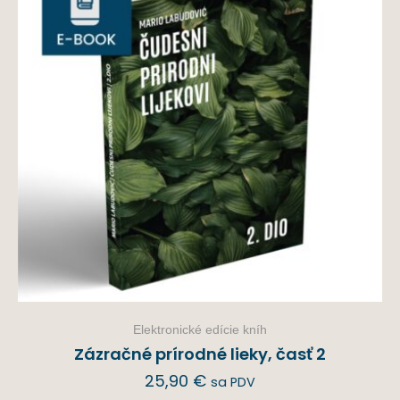
Elektronické edície kníh
Zázračné prírodné lieky, časť 2
25,90
€
sa PDV