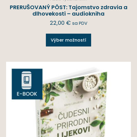
PRERUŠOVANÝ PÔST: Tajomstvo zdravia a
dlhovekosti – audiokniha
22,00
€
sa PDV
Výber možností