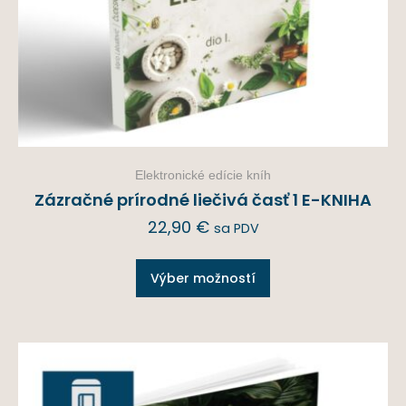
Elektronické edície kníh
Zázračné prírodné liečivá časť 1 E-KNIHA
22,90
€
sa PDV
Výber možností