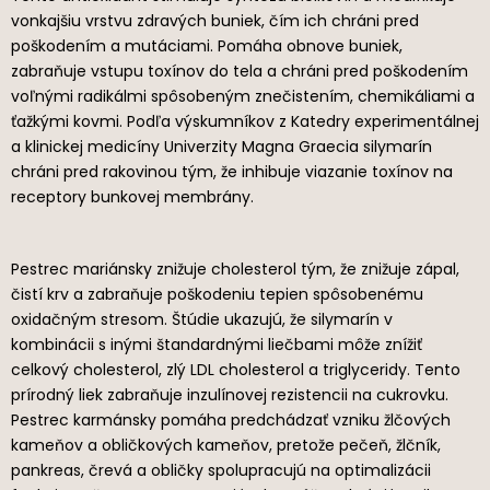
vonkajšiu vrstvu zdravých buniek, čím ich chráni pred
poškodením a mutáciami. Pomáha obnove buniek,
zabraňuje vstupu toxínov do tela a chráni pred poškodením
voľnými radikálmi spôsobeným znečistením, chemikáliami a
ťažkými kovmi. Podľa výskumníkov z Katedry experimentálnej
a klinickej medicíny Univerzity Magna Graecia silymarín
chráni pred rakovinou tým, že inhibuje viazanie toxínov na
receptory bunkovej membrány.
Pestrec mariánsky znižuje cholesterol tým, že znižuje zápal,
čistí krv a zabraňuje poškodeniu tepien spôsobenému
oxidačným stresom. Štúdie ukazujú, že silymarín v
kombinácii s inými štandardnými liečbami môže znížiť
celkový cholesterol, zlý LDL cholesterol a triglyceridy. Tento
prírodný liek zabraňuje inzulínovej rezistencii na cukrovku.
Pestrec karmánsky pomáha predchádzať vzniku žlčových
kameňov a obličkových kameňov, pretože pečeň, žlčník,
pankreas, črevá a obličky spolupracujú na optimalizácii