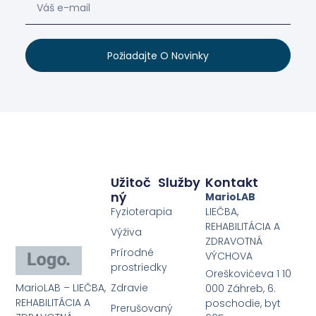
Požiadajte O Novinky
Užitoč
Služby
Kontakt
Ný
MarioLAB
Fyzioterapia
LIEČBA,
REHABILITÁCIA A
Výživa
ZDRAVOTNÁ
Prírodné
VÝCHOVA
prostriedky
Oreškovićeva 1 10
MarioLAB – LIEČBA,
Zdravie
000 Záhreb, 6.
REHABILITÁCIA A
poschodie, byt
Prerušovaný