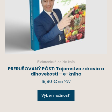
Elektronické edície kníh
PRERUŠOVANÝ PÔST: Tajomstvo zdravia a
dlhovekosti – e-kniha
19,90
€
sa PDV
Výber možností