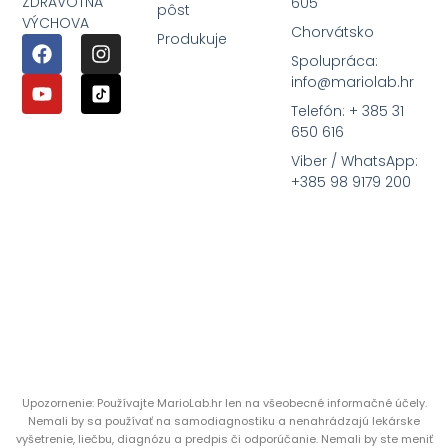
ZDRAVOTNÁ
605
pôst
VÝCHOVA
Chorvátsko
Produkuje
Spolupráca:
info@mariolab.hr
Telefón: + 385 31
650 616
Viber / WhatsApp:
+385 98 9179 200
Upozornenie: Používajte MarioLab.hr len na všeobecné informačné účely.
Nemali by sa používať na samodiagnostiku a nenahrádzajú lekárske
vyšetrenie, liečbu, diagnózu a predpis či odporúčanie. Nemali by ste meniť