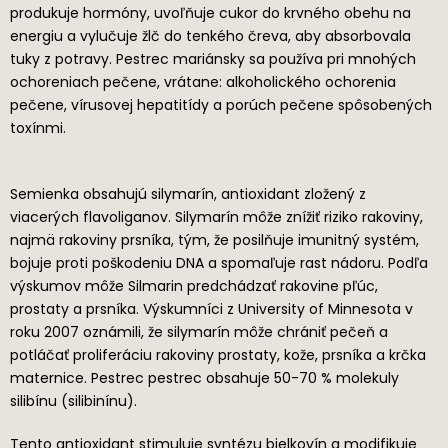
produkuje hormóny, uvoľňuje cukor do krvného obehu na
energiu a vylučuje žlč do tenkého čreva, aby absorbovala
tuky z potravy. Pestrec mariánsky sa používa pri mnohých
ochoreniach pečene, vrátane: alkoholického ochorenia
pečene, vírusovej hepatitídy a porúch pečene spôsobených
toxínmi.
Semienka obsahujú silymarín, antioxidant zložený z
viacerých flavoliganov. Silymarín môže znížiť riziko rakoviny,
najmä rakoviny prsníka, tým, že posilňuje imunitný systém,
bojuje proti poškodeniu DNA a spomaľuje rast nádoru. Podľa
výskumov môže Silmarin predchádzať rakovine pľúc,
prostaty a prsníka. Výskumníci z University of Minnesota v
roku 2007 oznámili, že silymarín môže chrániť pečeň a
potláčať proliferáciu rakoviny prostaty, kože, prsníka a krčka
maternice. Pestrec pestrec obsahuje 50-70 % molekuly
silibínu (silibinínu).
Tento antioxidant stimuluje syntézu bielkovín a modifikuje