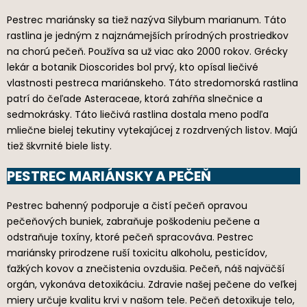
Pestrec mariánsky sa tiež nazýva Silybum marianum. Táto
rastlina je jedným z najznámejších prírodných prostriedkov
na chorú pečeň. Používa sa už viac ako 2000 rokov. Grécky
lekár a botanik Dioscorides bol prvý, kto opísal liečivé
vlastnosti pestreca mariánskeho. Táto stredomorská rastlina
patrí do čeľade Asteraceae, ktorá zahŕňa slnečnice a
sedmokrásky. Táto liečivá rastlina dostala meno podľa
mliečne bielej tekutiny vytekajúcej z rozdrvených listov. Majú
tiež škvrnité biele listy.
PESTREC MARIÁNSKY A PEČEŇ
Pestrec bahenný podporuje a čistí pečeň opravou
pečeňových buniek, zabraňuje poškodeniu pečene a
odstraňuje toxíny, ktoré pečeň spracováva. Pestrec
mariánsky prirodzene ruší toxicitu alkoholu, pesticídov,
ťažkých kovov a znečistenia ovzdušia. Pečeň, náš najväčší
orgán, vykonáva detoxikáciu. Zdravie našej pečene do veľkej
miery určuje kvalitu krvi v našom tele. Pečeň detoxikuje telo,