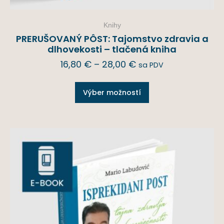
Knihy
PRERUŠOVANÝ PÔST: Tajomstvo zdravia a
dlhovekosti – tlačená kniha
16,80
€
–
28,00
€
sa PDV
Výber možností