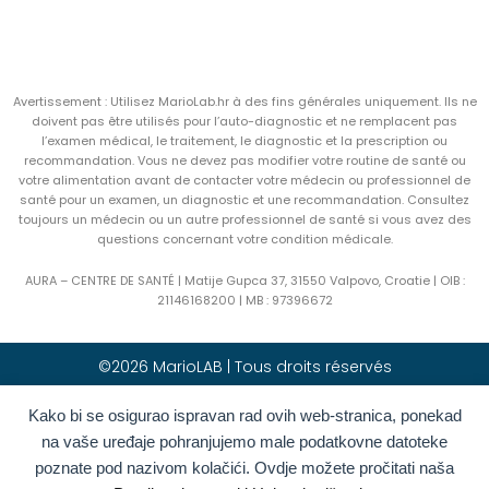
Avertissement : Utilisez MarioLab.hr à des fins générales uniquement. Ils ne
doivent pas être utilisés pour l’auto-diagnostic et ne remplacent pas
l’examen médical, le traitement, le diagnostic et la prescription ou
recommandation. Vous ne devez pas modifier votre routine de santé ou
votre alimentation avant de contacter votre médecin ou professionnel de
santé pour un examen, un diagnostic et une recommandation. Consultez
toujours un médecin ou un autre professionnel de santé si vous avez des
questions concernant votre condition médicale.
AURA – CENTRE DE SANTÉ | Matije Gupca 37, 31550 Valpovo, Croatie |
OIB :
21146168200 |
MB :
97396672
©2026 MarioLAB | Tous droits réservés
Kako bi se osigurao ispravan rad ovih web-stranica, ponekad
Hrvatski
(
Croate
)
English
(
Anglais
)
na vaše uređaje pohranjujemo male podatkovne datoteke
Deutsch
(
Allemand
)
Polski
(
Polonais
)
poznate pod nazivom kolačići. Ovdje možete pročitati naša
Română
(
Roumain
)
Italiano
(
Italien
)