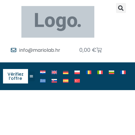
0,00
€
info@mariolab.hr
Vérifiez
l’offre