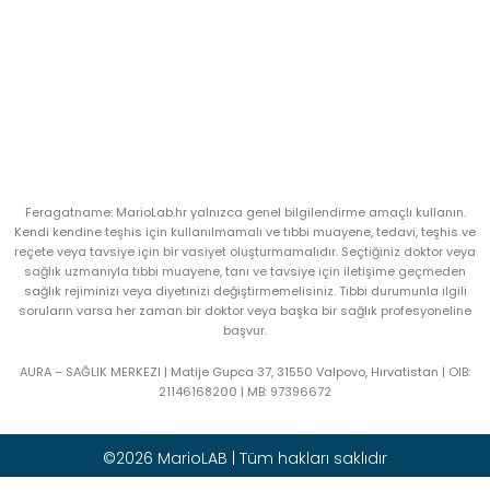
Feragatname: MarioLab.hr yalnızca genel bilgilendirme amaçlı kullanın.
Kendi kendine teşhis için kullanılmamalı ve tıbbi muayene, tedavi, teşhis ve
reçete veya tavsiye için bir vasiyet oluşturmamalıdır. Seçtiğiniz doktor veya
sağlık uzmanıyla tıbbi muayene, tanı ve tavsiye için iletişime geçmeden
sağlık rejiminizi veya diyetinizi değiştirmemelisiniz. Tıbbi durumunla ilgili
soruların varsa her zaman bir doktor veya başka bir sağlık profesyoneline
başvur.
AURA – SAĞLIK MERKEZI | Matije Gupca 37, 31550 Valpovo, Hırvatistan |
OIB:
21146168200 |
MB:
97396672
©2026 MarioLAB | Tüm hakları saklıdır