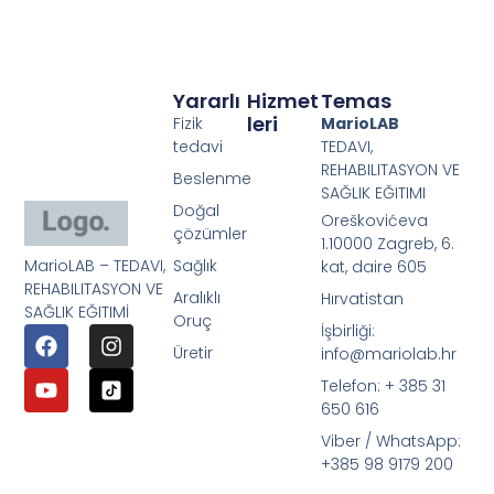
Yararlı
Hizmet
Temas
Leri
Fizik
MarioLAB
tedavi
TEDAVI,
REHABILITASYON VE
Beslenme
SAĞLIK EĞITIMI
Doğal
Oreškovićeva
çözümler
1.10000 Zagreb, 6.
MarioLAB – TEDAVI,
Sağlık
kat, daire 605
REHABILITASYON VE
Aralıklı
Hırvatistan
SAĞLIK EĞITIMİ
Oruç
İşbirliği:
Üretir
info@mariolab.hr
Telefon: + 385 31
650 616
Viber / WhatsApp:
+385 98 9179 200