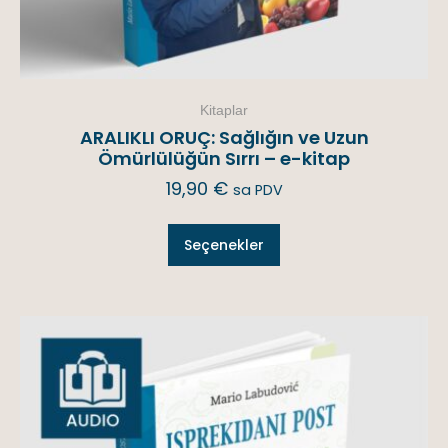
Kitaplar
ARALIKLI ORUÇ: Sağlığın ve Uzun
Ömürlülüğün Sırrı – e-kitap
19,90
€
sa PDV
Seçenekler