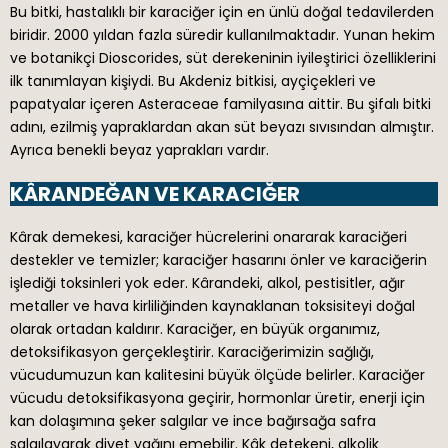
Bu bitki, hastalıklı bir karaciğer için en ünlü doğal tedavilerden
biridir. 2000 yıldan fazla süredir kullanılmaktadır. Yunan hekim
ve botanikçi Dioscorides, süt derekeninin iyileştirici özelliklerini
ilk tanımlayan kişiydi. Bu Akdeniz bitkisi, ayçiçekleri ve
papatyalar içeren Asteraceae familyasına aittir. Bu şifalı bitki
adını, ezilmiş yapraklardan akan süt beyazı sıvısından almıştır.
Ayrıca benekli beyaz yaprakları vardır.
KÂRANDEĞAN VE KARACIĞER
Kârak demekesi, karaciğer hücrelerini onararak karaciğeri
destekler ve temizler; karaciğer hasarını önler ve karaciğerin
işlediği toksinleri yok eder. Kârandeki, alkol, pestisitler, ağır
metaller ve hava kirliliğinden kaynaklanan toksisiteyi doğal
olarak ortadan kaldırır. Karaciğer, en büyük organımız,
detoksifikasyon gerçekleştirir. Karaciğerimizin sağlığı,
vücudumuzun kan kalitesini büyük ölçüde belirler. Karaciğer
vücudu detoksifikasyona geçirir, hormonlar üretir, enerji için
kan dolaşımına şeker salgılar ve ince bağırsağa safra
salgılayarak diyet yağını emebilir. Kâk detekeni, alkolik