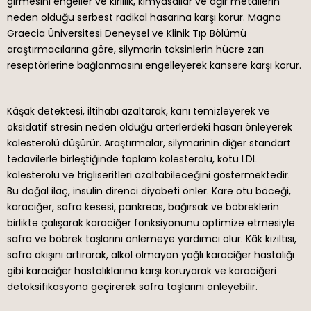
girmesini engeller ve kirlilik, kimyasallar ve ağır metallerin
neden olduğu serbest radikal hasarına karşı korur. Magna
Graecia Üniversitesi Deneysel ve Klinik Tıp Bölümü
araştırmacılarına göre, silymarin toksinlerin hücre zarı
reseptörlerine bağlanmasını engelleyerek kansere karşı korur.
Kâşak detektesi, iltihabı azaltarak, kanı temizleyerek ve
oksidatif stresin neden olduğu arterlerdeki hasarı önleyerek
kolesterolü düşürür. Araştırmalar, silymarinin diğer standart
tedavilerle birleştiğinde toplam kolesterolü, kötü LDL
kolesterolü ve trigliseritleri azaltabileceğini göstermektedir.
Bu doğal ilaç, insülin direnci diyabeti önler. Kare otu böceği,
karaciğer, safra kesesi, pankreas, bağırsak ve böbreklerin
birlikte çalışarak karaciğer fonksiyonunu optimize etmesiyle
safra ve böbrek taşlarını önlemeye yardımcı olur. Kâk kızıltısı,
safra akışını artırarak, alkol olmayan yağlı karaciğer hastalığı
gibi karaciğer hastalıklarına karşı koruyarak ve karaciğeri
detoksifikasyona geçirerek safra taşlarını önleyebilir.