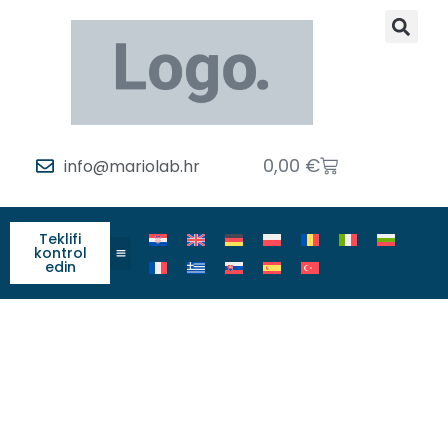
0,00
€
info@mariolab.hr
Teklifi
kontrol
edin