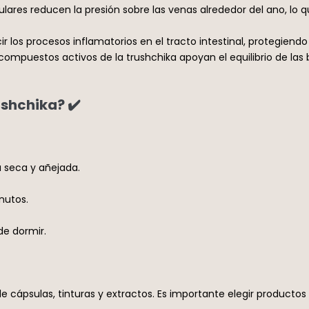
lares reducen la presión sobre las venas alrededor del ano, lo q
r los procesos inflamatorios en el tracto intestinal, protegien
compuestos activos de la trushchika apoyan el equilibrio de las ba
shchika? ✔️
 seca y añejada.
nutos.
de dormir.
 cápsulas, tinturas y extractos. Es importante elegir productos