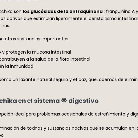
ušchika son
los glucósidos de la antraquinona
: franguinina A 
tos activos que estimulan ligeramente el peristaltismo intestina
inas.
ne otras sustancias importantes:
o y protegen la mucosa intestinal
ntribuyen a la salud de la flora intestinal
cen la inmunidad
como un laxante natural seguro y eficaz, que, además de elimina
chika en el sistema 🌟 digestivo
pción ideal para problemas ocasionales de estreñimiento y diges
liminación de toxinas y sustancias nocivas que se acumulan en lo
po.