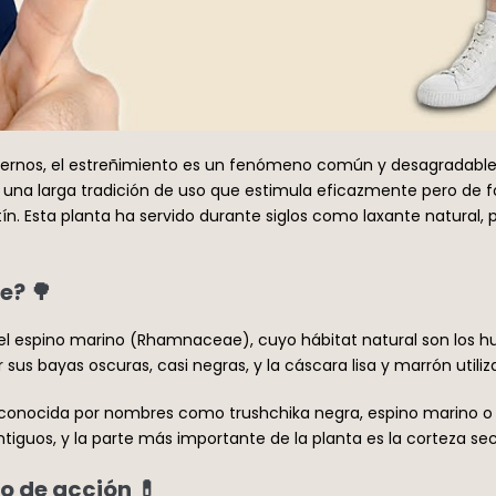
odernos, el estreñimiento es un fenómeno común y desagradable 
n una larga tradición de uso que estimula eficazmente pero de
tín. Esta planta ha servido durante siglos como laxante natural
e? 🌳
 del espino marino (Rhamnaceae), cuyo hábitat natural son los h
sus bayas oscuras, casi negras, y la cáscara lisa y marrón utili
s conocida por nombres como trushchika negra, espino marino o 
guos, y la parte más importante de la planta es la corteza sec
o de acción 💊