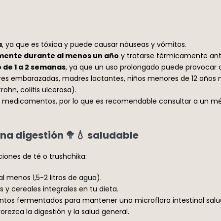
a
, ya que es tóxica y puede causar náuseas y vómitos.
ente durante al menos un año
y tratarse térmicamente ant
 de 1 a 2 semanas
, ya que un uso prolongado puede provocar d
res embarazadas, madres lactantes, niños menores de 12 años 
ohn, colitis ulcerosa).
ros medicamentos, por lo que es recomendable consultar a un mé
a digestión 🥦💧 saludable
iones de té o trushchika:
al menos 1,5-2 litros de agua).
s y cereales integrales en tu dieta.
mentos fermentados para mantener una microflora intestinal salu
rezca la digestión y la salud general.