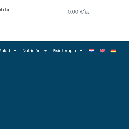
b.hr
0,00
€
Salud
Nutrición
Fisioterapia