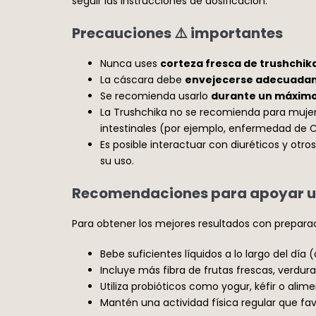
seguir las instrucciones de dosificación.
Precauciones ⚠️ importantes
Nunca uses
corteza fresca de trushchik
La cáscara debe
envejecerse adecuadam
Se recomienda usarlo
durante un máximo
La Trushchika no se recomienda para muje
intestinales (por ejemplo, enfermedad de Cr
Es posible interactuar con diuréticos y ot
su uso.
Recomendaciones para apoyar un
Para obtener los mejores resultados con preparac
Bebe suficientes líquidos a lo largo del día (
Incluye más fibra de frutas frescas, verdura
Utiliza probióticos como yogur, kéfir o ali
Mantén una actividad física regular que favo