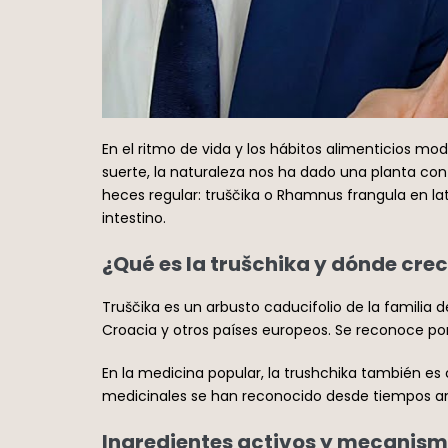
En el ritmo de vida y los hábitos alimenticios m
suerte, la naturaleza nos ha dado una planta co
heces regular:
truščika
o
Rhamnus frangula
en la
intestino.
¿Qué es la trušchika y dónde crec
Truščika es un arbusto caducifolio de la familia
Croacia y otros países europeos. Se reconoce por 
En la medicina popular, la trushchika también e
medicinales se han reconocido desde tiempos anti
Ingredientes activos y mecanism